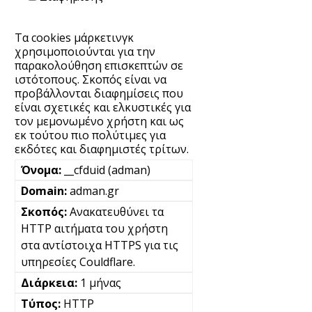
Τα cookies μάρκετινγκ
χρησιμοποιούνται για την
παρακολούθηση επισκεπτών σε
ιστότοπους. Σκοπός είναι να
προβάλλονται διαφημίσεις που
είναι σχετικές και ελκυστικές για
τον μεμονωμένο χρήστη και ως
εκ τούτου πιο πολύτιμες για
εκδότες και διαφημιστές τρίτων.
__cfduid (adman)
adman.gr
Ανακατευθύνει τα
HTTP αιτήματα του χρήστη
στα αντίστοιχα HTTPS για τις
υπηρεσίες Couldflare.
1 μήνας
HTTP