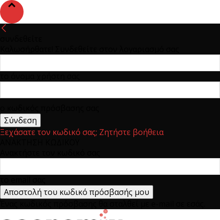
συνδεθείτε
Καλωσήρθατε! Συνδεθείτε στον λογαριασμό σας
το όνομα χρήστη σας
ο κωδικός πρόσβασης σας
Ξεχάσατε τον κωδικό σας; Ζητήστε βοήθεια
ΑΝΑΚΤΗΣΗ ΚΩΔΙΚΟΥ
Ανακτήστε τον κωδικό σας
το email σας
Ένας κωδικός πρόσβασης θα σταλθεί με e-mail σε εσάς.