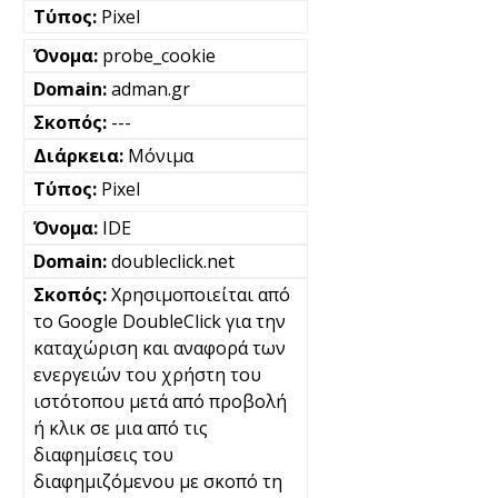
Pixel
probe_cookie
adman.gr
---
Μόνιμα
Pixel
IDE
doubleclick.net
Χρησιμοποιείται από
το Google DoubleClick για την
καταχώριση και αναφορά των
ενεργειών του χρήστη του
ιστότοπου μετά από προβολή
ή κλικ σε μια από τις
διαφημίσεις του
διαφημιζόμενου με σκοπό τη