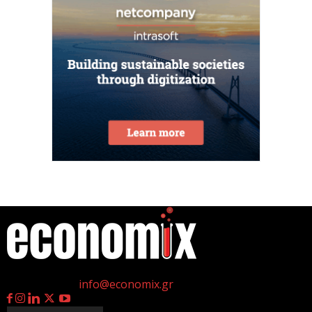
Κυρ. Μητσοτάκης: Η είσοδος της Meridiam
αποτελεί μια πολύ ισχυρή ψήφο εμπιστοσύνης στον
ενεργειακό...
5 Αυγούστου 2026
Great Greek Wines: Το ελληνικό κρασί επιστρέφει
στο Λονδίνο με 40 οινοποιεία και 240...
5 Αυγούστου 2026
Υπογραφή της συμφωνίας για είσοδο της Meridiam
στη GSI για την ηλεκτρική διασύνδεση Ελλάδας–
Κύπρου
5 Αυγούστου 2026
η
Γεννημένοι την 4
Ιουλίου.
Κυρ. Μητσοτάκης σε Στ. Αγγελούδη: Καινούργια
Επικοινωνία:
info@economix.gr
ΔΕΘ το 2030 και μεγάλος χώρος πρασίνου στο...