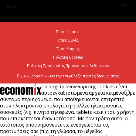
5 Αυγούστου 2026
4871
Έργα
Χρίστος Δήμας: Προχωρoύν δύο πολύ σημαντικά
αρδευτικά έργα σε Νεστόριο και Σελλάνα
Ποιοι είμαστε
5 Αυγούστου 2026
Επικοινωνία
Όροι Χρήσης
Έναρξη αιτήσεων για το Πρόγραμμα «Τουρισμός για
Πολιτική Cookies
Όλους 2026-2027»
Πολιτική Προστασίας Προσωπικών Δεδομένων
5 Αυγούστου 2026
© 2026 Economix – Με την επιφύλαξη παντός δικαιώματος.
Τα αρχεία αναγνώρισης cookies είναι
αυτοεγκαθιστώμενα αρχεία κειμένου, με
σύντομο περιεχόμενο, που αποθηκεύονται επιτρεπτά
στον ηλεκτρονικό υπολογιστή ή άλλες ηλεκτρονικές
συσκευές (λ.χ. κινητά τηλέφωνα, tablets κ.ο.κ.) του χρήστη,
που επισκέπτεται έναν ιστότοπο. Με τον τρόπο αυτό, ο
ιστότοπος απομνημονεύει τις ενέργειες και τις
προτιμήσεις σας (π.χ. τη γλώσσα, το μέγεθος