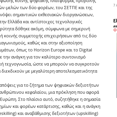
όρφωσης κοινής ψηφιακής πλατφόρμας προβολής
7 
ιών-μελών των δύο φορέων, του ΣΕΤΠΕ και της
 ενόψει σημαντικών εκθεσιακών διοργανώσεων,
Έ
ην Ελλάδα και αντίστοιχες τεχνολογικές
α
βαρύτητα δόθηκε ακόμη, σύμφωνα με σημερινή
Φ
7 
ή κοινής συμμετοχής επιχειρήσεων από τις δύο
διαγωνισμούς, καθώς και στην αξιοποίηση
Η
άτων, όπως το Horizon Europe και το Digital
Ε
ε την ανάγκη για τον καλύτερο συντονισμό
έ
κή τεχνογνωσία, ώστε να μπορούν να συγκροτούν
7 
α διεκδικούν με μεγαλύτερη αποτελεσματικότητα
Σ
 απόψεις για το ζήτημα των ψηφιακών δεξιοτήτων
Μ
υ ανθρώπινου κεφαλαίου, μια πρόκληση που αφορά
7 
Ευρώπη. Στο πλαίσιο αυτό, συζητήθηκε η σημασία
ημίων και φορέων κατάρτισης, καθώς και η ανάγκη
Σ
killing) και αναβάθμισης δεξιοτήτων (upskilling)