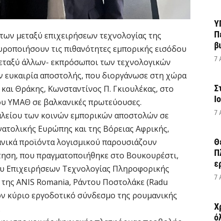
Υ
Π
ων μεταξύ επιχειρήσεων τεχνολογίας της
β
χυροποιήσουν τις πιθανότητες εμπορικής εισόδου
7 
μεταξύ άλλων- εκπρόσωποι των τεχνολογικών
 ευκαιρία αποστολής, που διοργάνωσε στη χώρα
Σ
αι Θράκης, Κωνσταντίνος Π. Γκιουλέκας, στο
Ι
του ΥΜΑΘ σε βαλκανικές πρωτεύουσες.
7 
γαλείου των κοινών εμπορικών αποστολών σε
ατολικής Ευρώπης και της Βόρειας Αφρικής,
ανικά προϊόντα λογισμικού παρουσιάζουν
Θ
Π
τηση, που πραγματοποιήθηκε στο Βουκουρέστι,
ε
ου Επιχειρήσεων Τεχνολογίας Πληροφορικής
7 
 της ANIS Romania, Ράντου Ποστολάκε (Radu
τον κύριο εργοδοτικό σύνδεσμο της ρουμανικής
Χ
.
ό