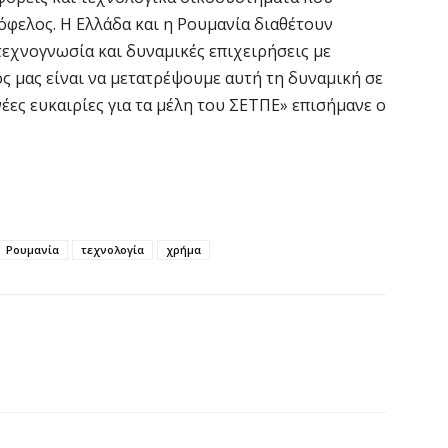
φελος. Η Ελλάδα και η Ρουμανία διαθέτουν
Σ
εχνογνωσία και δυναμικές επιχειρήσεις με
ε
ς μας είναι να μετατρέψουμε αυτή τη δυναμική σε
να
έες ευκαιρίες για τα μέλη του ΣΕΤΠΕ» επισήμανε ο
6 
Έ
σ
σ
6 
Ρουμανία
τεχνολογία
χρήμα
Σ
4
6 
Ξ
ε