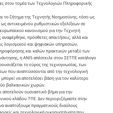
δ
τίες στον τομέα των Τεχνολογιών Πληροφορικής
Ε
7 
ι το ζήτημα της Τεχνητής Νοημοσύνης, τόσο ως
 ως αντικειμένου ρυθμιστικών εξελίξεων σε
Σ
 ευρωπαϊκού κανονισμού για την Τεχνητή
Θ
 αναφέρθηκε, πρόσθετες απαιτήσεις, αλλά και
7 
εις λογισμικού και ψηφιακών υπηρεσιών,
ληροφόρησης και καλών πρακτικών μεταξύ των
Κ
νάντησης, η ANIS απέστειλε στον ΣΕΤΠΕ κατάλογο
ο
ρουσιάζεται το εύρος της τεχνογνωσίας, των
η
εων που αναπτύσσονται από την τεχνολογική
6 
 μπορεί να αποτελέσει βάση για τον καλύτερο
δύο βαλκανικών χωρών.
Κ
ι αποτελούν ουσιαστικό βήμα για την
Μ
νικού κλάδου ΤΠΕ. Δεν περιοριζόμαστε στην
β
να αναπτύξουμε πραγματικούς διαύλους
6 
 φορείς και τεχνολογικά οικοσυστήματα που