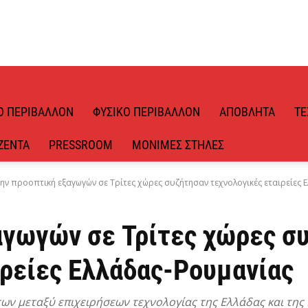
Ό ΠΕΡΙΒΆΛΛΟΝ
ΦΥΣΙΚΌ ΠΕΡΙΒΆΛΛΟΝ
ΑΠΌΒΛΗΤΑ
ΤΕ
ΖΈΝΤΑ
PRESSROOM
ΜΌΝΙΜΕΣ ΣΤΉΛΕΣ
ην προοπτική εξαγωγών σε Τρίτες χώρες συζήτησαν τεχνολογικές εταιρείες 
αγωγών σε Τρίτες χώρες σ
ιρείες Ελλάδας-Ρουμανίας
ν μεταξύ επιχειρήσεων τεχνολογίας της Ελλάδας και της 