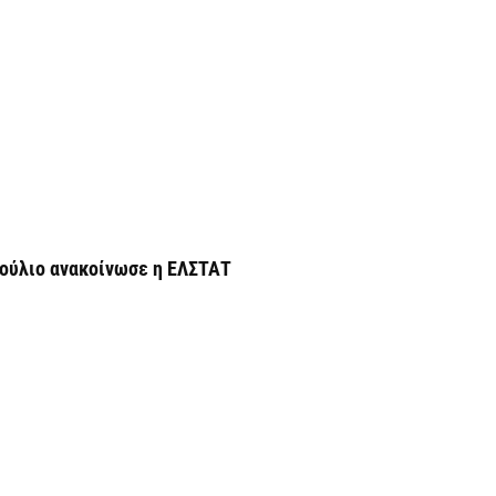
6 
Χ
Ε
α
6 
Ο
δ
Ε
Ιούλιο ανακοίνωσε η ΕΛΣΤΑΤ
6 
C
ε
6 