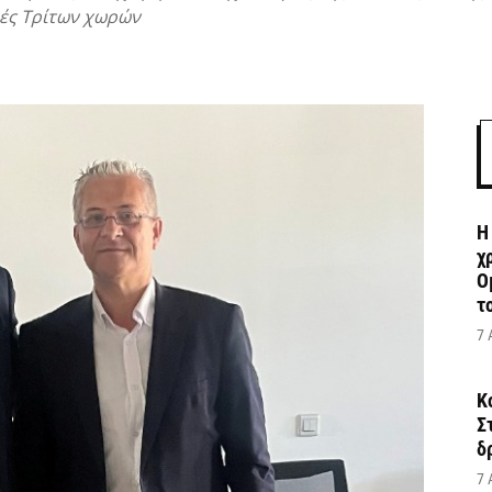
ρές Τρίτων χωρών
Η
χ
Ο
το
7 
Κ
Σ
δ
7 