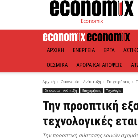
Economix
ΑΡΧΙΚΉ
ΕΝΈΡΓΕΙΑ
ΈΡΓΑ
ΑΣΤΙΚ
ΘΕΣΜΙΚΆ
ΆΡΘΡΑ ΚΑΙ ΑΠΌΨΕΙΣ
ΑΤ
Αρχική
Οικονομία – Ανάπτυξη
Επιχειρήσεις
Τ
Οικονομία – Ανάπτυξη
Επιχειρήσεις
Τεχνολογία
Την προοπτική εξ
τεχνολογικές ετα
Την προοπτική σύστασης κοινών σχημάτω