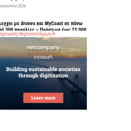
Αυγούστου 2026
λεγχοι με drones και MyCoast σε πάνω
πό 300 παραλίες – Πρόστιμα έως 73.000...
όρτωση περισσοτέρων
Αυγούστου 2026
 Ελλάδα στις κορυφαίες επιλογές των
υρωπαίων ταξιδιωτών, σύμφωνα με
ρευνα του ΕΟΤ
Αυγούστου 2026
ΤΑΣΥ: 29,4 χλμ. νέων σιδηροτροχιών στο
ετρό της Αθήνας – Στο τελικό στάδιο το...
Αυγούστου 2026
ήμερα η δεύτερη πληρωμή των