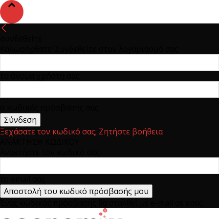
συνδεθείτε
Καλωσήρθατε! Συνδεθείτε στον λογαριασμό σας
το όνομα χρήστη σας
ο κωδικός πρόσβασης σας
Ξεχάσατε τον κωδικό σας; Ζητήστε βοήθεια
ΑΝΑΚΤΗΣΗ ΚΩΔΙΚΟΥ
Ανακτήστε τον κωδικό σας
το email σας
Ένας κωδικός πρόσβασης θα σταλθεί με e-mail σε εσάς.