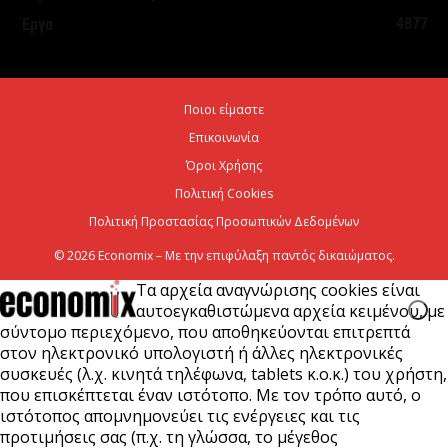
7 Αυγούστου 2026
4877
Έργα
Η Deloitte Ελλάδος αποκλειστικός
χρηματοοικονομικός σύμβουλος του Ομίλου ΔΕΗ
Ποιοι είμαστε
για τη στρατηγική είσοδό του...
Επικοινωνία
7 Αυγούστου 2026
Όροι Χρήσης
Πολιτική Cookies
Πολιτική Προστασίας Προσωπικών Δεδομένων
© 2026 Economix – Με την επιφύλαξη παντός δικαιώματος.
Τα αρχεία αναγνώρισης cookies είναι
αυτοεγκαθιστώμενα αρχεία κειμένου, με
σύντομο περιεχόμενο, που αποθηκεύονται επιτρεπτά
στον ηλεκτρονικό υπολογιστή ή άλλες ηλεκτρονικές
συσκευές (λ.χ. κινητά τηλέφωνα, tablets κ.ο.κ.) του χρήστη,
που επισκέπτεται έναν ιστότοπο. Με τον τρόπο αυτό, ο
ιστότοπος απομνημονεύει τις ενέργειες και τις
προτιμήσεις σας (π.χ. τη γλώσσα, το μέγεθος