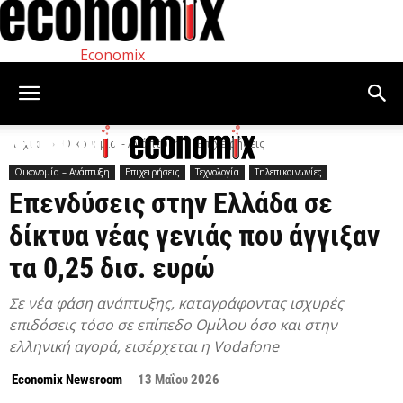
Economix
Αρχική
Οικονομία – Ανάπτυξη
Επιχειρήσεις
Οικονομία – Ανάπτυξη
Επιχειρήσεις
Τεχνολογία
Τηλεπικοινωνίες
Επενδύσεις στην Ελλάδα σε
δίκτυα νέας γενιάς που άγγιξαν
τα 0,25 δισ. ευρώ
Σε νέα φάση ανάπτυξης, καταγράφοντας ισχυρές
επιδόσεις τόσο σε επίπεδο Ομίλου όσο και στην
ελληνική αγορά, εισέρχεται η Vodafone
Economix Newsroom
13 Μαΐου 2026