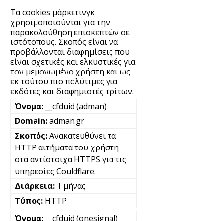
Τα cookies μάρκετινγκ
χρησιμοποιούνται για την
παρακολούθηση επισκεπτών σε
ιστότοπους. Σκοπός είναι να
προβάλλονται διαφημίσεις που
είναι σχετικές και ελκυστικές για
τον μεμονωμένο χρήστη και ως
εκ τούτου πιο πολύτιμες για
εκδότες και διαφημιστές τρίτων.
__cfduid (adman)
adman.gr
Ανακατευθύνει τα
HTTP αιτήματα του χρήστη
στα αντίστοιχα HTTPS για τις
υπηρεσίες Couldflare.
1 μήνας
HTTP
__cfduid (onesignal)