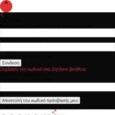
συνδεθείτε
Καλωσήρθατε! Συνδεθείτε στον λογαριασμό σας
το όνομα χρήστη σας
ο κωδικός πρόσβασης σας
Ξεχάσατε τον κωδικό σας; Ζητήστε βοήθεια
ΑΝΑΚΤΗΣΗ ΚΩΔΙΚΟΥ
Ανακτήστε τον κωδικό σας
το email σας
Ένας κωδικός πρόσβασης θα σταλθεί με e-mail σε εσάς.