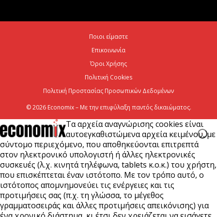
Σε κατάσταση κινητοποίησης Αττική, Εύβοια και
Ποιοι είμαστε
Βοιωτία λόγω πολύ υψηλού κινδύνου πυρκαγιάς
Επικοινωνία
5 Αυγούστου 2026
Όροι Χρήσης
Πολιτική Cookies
Πολιτική Προστασίας Προσωπικών Δεδομένων
© 2026 Economix – Με την επιφύλαξη παντός δικαιώματος.
Τα αρχεία αναγνώρισης cookies είναι
αυτοεγκαθιστώμενα αρχεία κειμένου, με
σύντομο περιεχόμενο, που αποθηκεύονται επιτρεπτά
στον ηλεκτρονικό υπολογιστή ή άλλες ηλεκτρονικές
συσκευές (λ.χ. κινητά τηλέφωνα, tablets κ.ο.κ.) του χρήστη,
που επισκέπτεται έναν ιστότοπο. Με τον τρόπο αυτό, ο
ιστότοπος απομνημονεύει τις ενέργειες και τις
προτιμήσεις σας (π.χ. τη γλώσσα, το μέγεθος
γραμματοσειράς και άλλες προτιμήσεις απεικόνισης) για
ένα χρονικό διάστημα, κι έτσι δεν χρειάζεται να εισάγετε