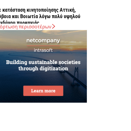
ε κατάσταση κινητοποίησης Αττική,
ύβοια και Βοιωτία λόγω πολύ υψηλού
ινδύνου πυρκαγιάς
όρτωση περισσοτέρων
Αυγούστου 2026
νω των 20 δισ. ευρώ οι ρυθμίσεις
φειλών από την έναρξη λειτουργίας της
λατφόρμας
Αυγούστου 2026
υρ. Μητσοτάκης: Η είσοδος της Meridiam
ποτελεί μια πολύ ισχυρή ψήφο
μπιστοσύνης στον ενεργειακό...
Αυγούστου 2026
reat Greek Wines: Το ελληνικό κρασί