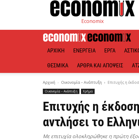
Economix
ΑΡΧΙΚΉ
ΕΝΈΡΓΕΙΑ
ΈΡΓΑ
ΑΣΤΙΚ
ΘΕΣΜΙΚΆ
ΆΡΘΡΑ ΚΑΙ ΑΠΌΨΕΙΣ
ΑΤ
Αρχική
Οικονομία – Ανάπτυξη
Επιτυχής η έκδοσ
Οικονομία – Ανάπτυξη
Χρήμα
Επιτυχής η έκδοση
αντλήσει το Ελλην
Με επιτυχία ολοκληρώθηκε η πρώτη έξοδ