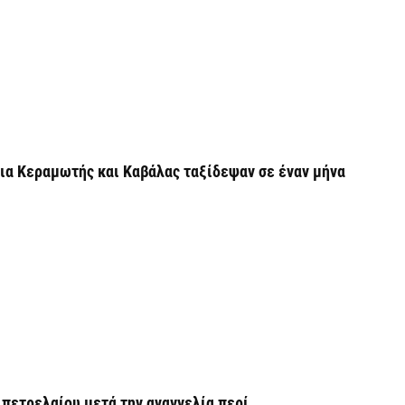
κ
5 
Η
η
Α
5 
ια Κεραμωτής και Καβάλας ταξίδεψαν σε έναν μήνα
C
π
5 
Χ
σ
Σ
5 
 πετρελαίου μετά την αναγγελία περί