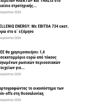
ταιρειών ΗΛΕΚΤΩΡ και THALIS στο
λαίσιο στρατηγικής...
Αυγούστου 2026
ELLENiQ ENERGY: Με EBITDA 734 εκατ.
υρώ στο α΄ εξάμηνο
Αυγούστου 2026
 ΕΕ θα χρησιμοποιήσει 1,4
ισεκατομμύριο ευρώ από τόκους
αγωμένων ρωσικών περιουσιακών
τοιχείων για...
Αυγούστου 2026
αρτογραφώντας το οικοσύστημα των
pin-offs στη Θεσσαλονίκη
Αυγούστου 2026