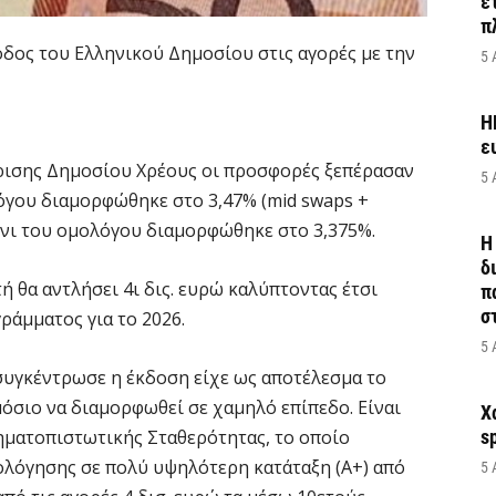
ε
π
δος του Ελληνικού Δημοσίου στις αγορές με την
5 
H
ε
ρισης Δημοσίου Χρέους οι προσφορές ξεπέρασαν
5 
λόγου διαμορφώθηκε στο 3,47% (mid swaps +
όνι του ομολόγου διαμορφώθηκε στο 3,375%.
Η
δ
 θα αντλήσει 4ι δις. ευρώ καλύπτοντας έτσι
π
σ
ράμματος για το 2026.
5 
συγκέντρωσε η έκδοση είχε ως αποτέλεσμα το
μόσιο να διαμορφωθεί σε χαμηλό επίπεδο. Είναι
Χ
ηματοπιστωτικής Σταθερότητας, το οποίο
s
ιολόγησης σε πολύ υψηλότερη κατάταξη (Α+) από
5 