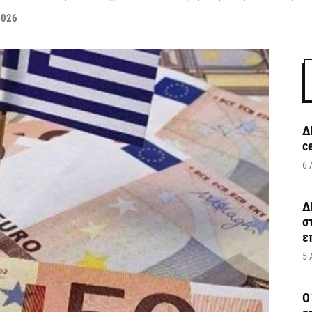
2026
Δ
c
6 
Δ
σ
ε
5 
Ο