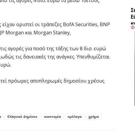
από τις αγορές 4 δισ. ευρώ τα μέσω 10ετούς
Σ
Ε
κ
είχαν οριστεί οι τράπεζες BofA Securities, BNP
Φ
 JP Morgan και Morgan Stanley,
5 
τις αγορές για ποσό της τάξης των 8 δισ. ευρώ
Ά
ο
ιωδώς τις δανειακές της ανάγκες. Υπενθυμίζεται
π
ευρώ.
5 
ιστεί πρόωρες αποπληρωμές δημοσίου χρέους
Κ
α
ε
5 
α
Ελληνικό Δημόσιο
οικονομία
ομόλογα
χρήμα
G