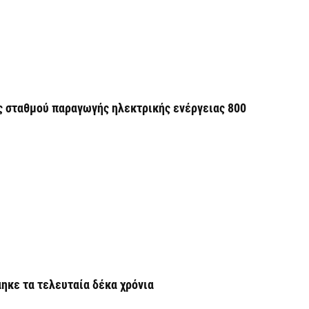
Έ
τ
τη
5 
 σταθμού παραγωγής ηλεκτρικής ενέργειας 800
Ο
δ
π
5 
Ό
σ
8
5 
ηκε τα τελευταία δέκα χρόνια
Δ