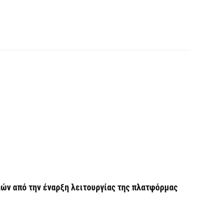
ε
κα
5 
Υ
M
δ
5 
Κ
Κ
χ
5 
Ε
λών από την έναρξη λειτουργίας της πλατφόρμας
δ
έ
5 