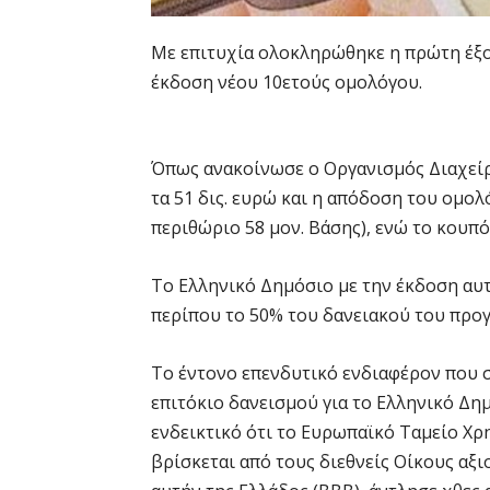
Με επιτυχία ολοκληρώθηκε η πρώτη έξο
έκδοση νέου 10ετούς ομολόγου.
Όπως ανακοίνωσε ο Οργανισμός Διαχεί
τα 51 δις. ευρώ και η απόδοση του ομο
περιθώριο 58 μον. Βάσης), ενώ το κουπ
Το Ελληνικό Δημόσιο με την έκδοση αυτή
περίπου το 50% του δανειακού του προγ
Το έντονο επενδυτικό ενδιαφέρον που 
επιτόκιο δανεισμού για το Ελληνικό Δη
ενδεικτικό ότι το Ευρωπαϊκό Ταμείο Χρ
βρίσκεται από τους διεθνείς Οίκους αξ