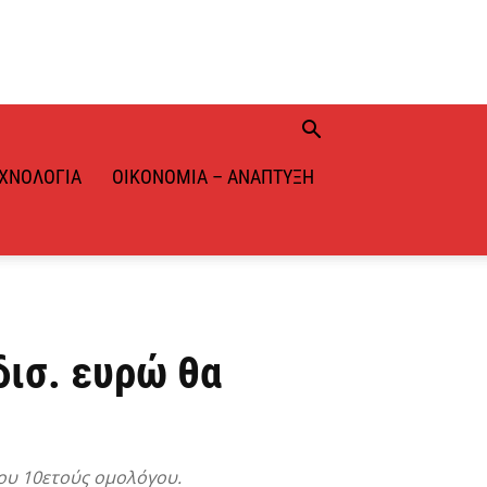
ΧΝΟΛΟΓΊΑ
ΟΙΚΟΝΟΜΊΑ – ΑΝΆΠΤΥΞΗ
δισ. ευρώ θα
έου 10ετούς ομολόγου.