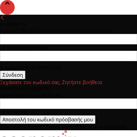
συνδεθείτε
Καλωσήρθατε! Συνδεθείτε στον λογαριασμό σας
το όνομα χρήστη σας
ο κωδικός πρόσβασης σας
Ξεχάσατε τον κωδικό σας; Ζητήστε βοήθεια
ΑΝΑΚΤΗΣΗ ΚΩΔΙΚΟΥ
Ανακτήστε τον κωδικό σας
το email σας
Ένας κωδικός πρόσβασης θα σταλθεί με e-mail σε εσάς.