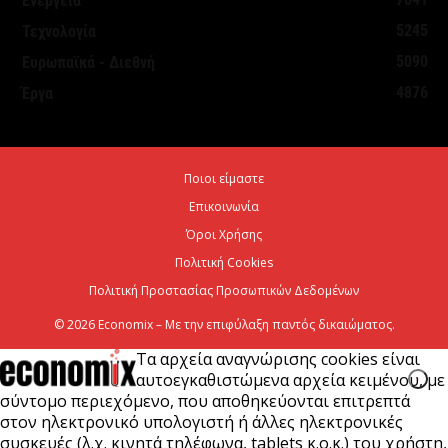
Ενέργεια
Θεσμοθετήθηκε το Ειδικό Χωροταξικό Πλαίσιο για
5245
Τεχνολογία
τον Τουρισμό: Στρατηγικό εργαλείο για βιώσιμη
5090
Ευρωπαϊκά - Διεθνή
τουριστική ανάπτυξη
4876
Έργα
7 Αυγούστου 2026
Χρίστος Δήμας: «Προχωρούν τα έργα σε όλο το
Ποιοι είμαστε
μήκος του ΒΟΑΚ»
Επικοινωνία
7 Αυγούστου 2026
Όροι Χρήσης
Πολιτική Cookies
Πολιτική Προστασίας Προσωπικών Δεδομένων
© 2026 Economix – Με την επιφύλαξη παντός δικαιώματος.
Τα αρχεία αναγνώρισης cookies είναι
αυτοεγκαθιστώμενα αρχεία κειμένου, με
σύντομο περιεχόμενο, που αποθηκεύονται επιτρεπτά
στον ηλεκτρονικό υπολογιστή ή άλλες ηλεκτρονικές
συσκευές (λ.χ. κινητά τηλέφωνα, tablets κ.ο.κ.) του χρήστη,