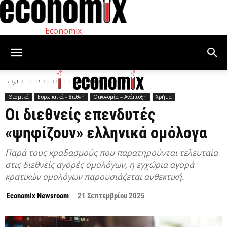
Economix
Αρχική
Θεσμικά
Ευρωπαϊκά - Διεθνή
Θεσμικά
Ευρωπαϊκά - Διεθνή
Οικονομία – Ανάπτυξη
Χρήμα
Οι διεθνείς επενδυτές
«ψηφίζουν» ελληνικά ομόλογα
Παρά τους κραδασμούς που παρατηρούνται τελευταία
στις διεθνείς αγορές ομολόγων, η εγχώρια αγορά
κρατικών ομολόγων παρουσιάζεται ανθεκτική.
Economix Newsroom
21 Σεπτεμβρίου 2025