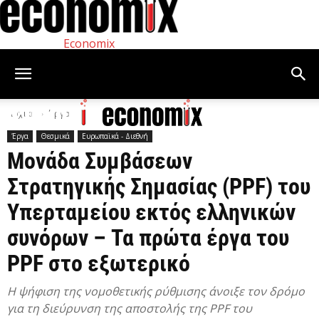
Economix
Αρχική
Έργα
Έργα
Θεσμικά
Ευρωπαϊκά - Διεθνή
Μονάδα Συμβάσεων
Στρατηγικής Σημασίας (PPF) του
Υπερταμείου εκτός ελληνικών
συνόρων – Τα πρώτα έργα του
PPF στο εξωτερικό
Η ψήφιση της νομοθετικής ρύθμισης άνοιξε τον δρόμο
για τη διεύρυνση της αποστολής της PPF του