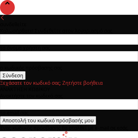
συνδεθείτε
Καλωσήρθατε! Συνδεθείτε στον λογαριασμό σας
το όνομα χρήστη σας
ο κωδικός πρόσβασης σας
Ξεχάσατε τον κωδικό σας; Ζητήστε βοήθεια
ΑΝΑΚΤΗΣΗ ΚΩΔΙΚΟΥ
Ανακτήστε τον κωδικό σας
το email σας
Ένας κωδικός πρόσβασης θα σταλθεί με e-mail σε εσάς.