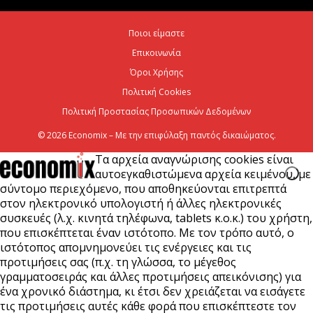
Η Deloitte Ελλάδος αποκλειστικός
χρηματοοικονομικός σύμβουλος του Ομίλου ΔΕΗ
Ποιοι είμαστε
για τη στρατηγική είσοδό του...
Επικοινωνία
7 Αυγούστου 2026
Όροι Χρήσης
Πολιτική Cookies
Πολιτική Προστασίας Προσωπικών Δεδομένων
© 2026 Economix – Με την επιφύλαξη παντός δικαιώματος.
Τα αρχεία αναγνώρισης cookies είναι
αυτοεγκαθιστώμενα αρχεία κειμένου, με
σύντομο περιεχόμενο, που αποθηκεύονται επιτρεπτά
στον ηλεκτρονικό υπολογιστή ή άλλες ηλεκτρονικές
συσκευές (λ.χ. κινητά τηλέφωνα, tablets κ.ο.κ.) του χρήστη,
που επισκέπτεται έναν ιστότοπο. Με τον τρόπο αυτό, ο
ιστότοπος απομνημονεύει τις ενέργειες και τις
προτιμήσεις σας (π.χ. τη γλώσσα, το μέγεθος
γραμματοσειράς και άλλες προτιμήσεις απεικόνισης) για
ένα χρονικό διάστημα, κι έτσι δεν χρειάζεται να εισάγετε
τις προτιμήσεις αυτές κάθε φορά που επισκέπτεστε τον