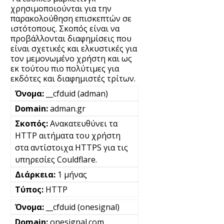
χρησιμοποιούνται για την
παρακολούθηση επισκεπτών σε
ιστότοπους. Σκοπός είναι να
προβάλλονται διαφημίσεις που
είναι σχετικές και ελκυστικές για
τον μεμονωμένο χρήστη και ως
εκ τούτου πιο πολύτιμες για
εκδότες και διαφημιστές τρίτων.
__cfduid (adman)
adman.gr
Ανακατευθύνει τα
HTTP αιτήματα του χρήστη
στα αντίστοιχα HTTPS για τις
υπηρεσίες Couldflare.
1 μήνας
HTTP
__cfduid (onesignal)
onesignal.com