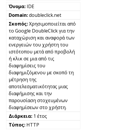
IDE
doubleclick.net
Χρησιμοποιείται από
το Google DoubleClick για την
καταχώριση και αναφορά των
ενεργειών του χρήστη του
ιστότοπου μετά από προβολή
ή κλικ σε μια από τις
διαφημίσεις του
διαφημιζόμενου με σκοπό τη
μέτρηση της
αποτελεσματικότητας μιας
διαφήμισης και την
παρουσίαση στοχευμένων
διαφημίσεων στο χρήστη.
1 έτος
HTTP