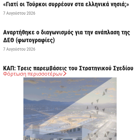
«Γιατί οι Τούρκοι συρρέουν στα ελληνικά νησιά;»
7 Αυγούστου 2026
Αναρτήθηκε o διαγωνισμός για την ανάπλαση της
ΔΕΘ (φωτογραφίες)
7 Αυγούστου 2026
ΚΑΠ: Tρεις παρεμβάσεις του Στρατηγικού Σχεδίου
Φόρτωση περισσοτέρων
της ΚΑΠ για ενίσχυση της ανταγωνιστικότητας των
γεωργικών...
7 Αυγούστου 2026
Στήριξη σε περισσότερους από 1.600 φοιτητές του
Πανεπιστημίου Κρήτης με 3,358 εκατ. ευρώ για...
7 Αυγούστου 2026