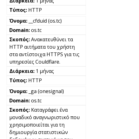
1 μήνας
HTTP
__cfduid (os.tc)
os.tc
Ανακατευθύνει τα
HTTP αιτήματα του χρήστη
στα αντίστοιχα HTTPS για τις
υπηρεσίες Couldflare.
1 μήνας
HTTP
_ga (onesignal)
os.tc
Καταγράφει ένα
μοναδικό αναγνωριστικό που
χρησιμοποιείται για τη
δημιουργία στατιστικών