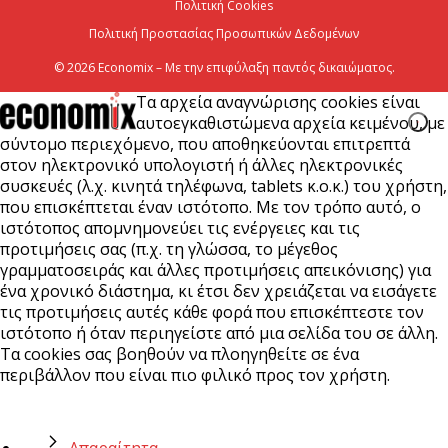
Πολιτική Cookies
Πολιτική Προστασίας Προσωπικών Δεδομένων
© 2026 Economix – Με την επιφύλαξη παντός δικαιώματος.
Τα αρχεία αναγνώρισης cookies είναι
αυτοεγκαθιστώμενα αρχεία κειμένου, με
σύντομο περιεχόμενο, που αποθηκεύονται επιτρεπτά
στον ηλεκτρονικό υπολογιστή ή άλλες ηλεκτρονικές
συσκευές (λ.χ. κινητά τηλέφωνα, tablets κ.ο.κ.) του χρήστη,
που επισκέπτεται έναν ιστότοπο. Με τον τρόπο αυτό, ο
ιστότοπος απομνημονεύει τις ενέργειες και τις
προτιμήσεις σας (π.χ. τη γλώσσα, το μέγεθος
γραμματοσειράς και άλλες προτιμήσεις απεικόνισης) για
ένα χρονικό διάστημα, κι έτσι δεν χρειάζεται να εισάγετε
τις προτιμήσεις αυτές κάθε φορά που επισκέπτεστε τον
ιστότοπο ή όταν περιηγείστε από μια σελίδα του σε άλλη.
Τα cookies σας βοηθούν να πλοηγηθείτε σε ένα
περιβάλλον που είναι πιο φιλικό προς τον χρήστη.
Απαραίτητα