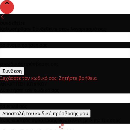
συνδεθείτε
Καλωσήρθατε! Συνδεθείτε στον λογαριασμό σας
το όνομα χρήστη σας
ο κωδικός πρόσβασης σας
Ξεχάσατε τον κωδικό σας; Ζητήστε βοήθεια
ΑΝΑΚΤΗΣΗ ΚΩΔΙΚΟΥ
Ανακτήστε τον κωδικό σας
το email σας
Ένας κωδικός πρόσβασης θα σταλθεί με e-mail σε εσάς.