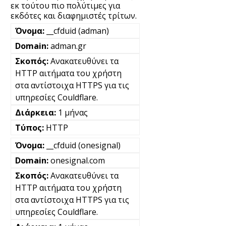
εκ τούτου πιο πολύτιμες για
εκδότες και διαφημιστές τρίτων.
__cfduid (adman)
adman.gr
Ανακατευθύνει τα
HTTP αιτήματα του χρήστη
στα αντίστοιχα HTTPS για τις
υπηρεσίες Couldflare.
1 μήνας
HTTP
__cfduid (onesignal)
onesignal.com
Ανακατευθύνει τα
HTTP αιτήματα του χρήστη
στα αντίστοιχα HTTPS για τις
υπηρεσίες Couldflare.