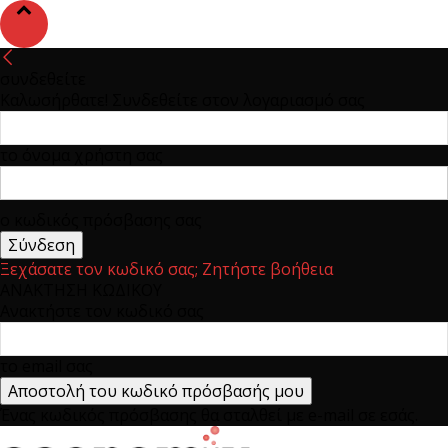
συνδεθείτε
Καλωσήρθατε! Συνδεθείτε στον λογαριασμό σας
το όνομα χρήστη σας
ο κωδικός πρόσβασης σας
Ξεχάσατε τον κωδικό σας; Ζητήστε βοήθεια
ΑΝΑΚΤΗΣΗ ΚΩΔΙΚΟΥ
Ανακτήστε τον κωδικό σας
το email σας
Ένας κωδικός πρόσβασης θα σταλθεί με e-mail σε εσάς.