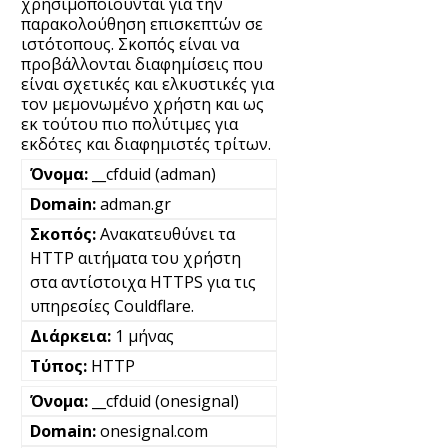
χρησιμοποιούνται για την
παρακολούθηση επισκεπτών σε
ιστότοπους. Σκοπός είναι να
προβάλλονται διαφημίσεις που
είναι σχετικές και ελκυστικές για
τον μεμονωμένο χρήστη και ως
εκ τούτου πιο πολύτιμες για
εκδότες και διαφημιστές τρίτων.
__cfduid (adman)
adman.gr
Ανακατευθύνει τα
HTTP αιτήματα του χρήστη
στα αντίστοιχα HTTPS για τις
υπηρεσίες Couldflare.
1 μήνας
HTTP
__cfduid (onesignal)
onesignal.com