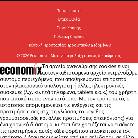
χρηματοοικονομικός σύμβουλος του Ομίλου ΔΕΗ
Ποιοι είμαστε
για τη στρατηγική είσοδό του...
Επικοινωνία
7 Αυγούστου 2026
Όροι Χρήσης
Πολιτική Cookies
Πολιτική Προστασίας Προσωπικών Δεδομένων
© 2026 Economix – Με την επιφύλαξη παντός δικαιώματος.
Τα αρχεία αναγνώρισης cookies είναι
αυτοεγκαθιστώμενα αρχεία κειμένου, με
σύντομο περιεχόμενο, που αποθηκεύονται επιτρεπτά
στον ηλεκτρονικό υπολογιστή ή άλλες ηλεκτρονικές
συσκευές (λ.χ. κινητά τηλέφωνα, tablets κ.ο.κ.) του χρήστη,
που επισκέπτεται έναν ιστότοπο. Με τον τρόπο αυτό, ο
ιστότοπος απομνημονεύει τις ενέργειες και τις
προτιμήσεις σας (π.χ. τη γλώσσα, το μέγεθος
γραμματοσειράς και άλλες προτιμήσεις απεικόνισης) για
ένα χρονικό διάστημα, κι έτσι δεν χρειάζεται να εισάγετε
τις προτιμήσεις αυτές κάθε φορά που επισκέπτεστε τον
ιστότοπο ή όταν περιηγείστε από μια σελίδα του σε άλλη.