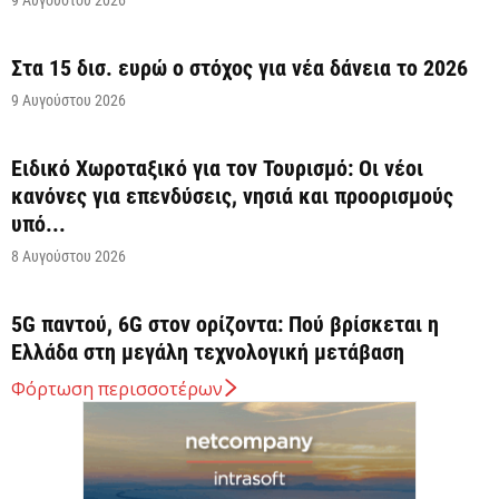
Στα 15 δισ. ευρώ ο στόχος για νέα δάνεια το 2026
9 Αυγούστου 2026
Ειδικό Χωροταξικό για τον Τουρισμό: Οι νέοι
κανόνες για επενδύσεις, νησιά και προορισμούς
υπό...
8 Αυγούστου 2026
5G παντού, 6G στον ορίζοντα: Πού βρίσκεται η
Ελλάδα στη μεγάλη τεχνολογική μετάβαση
8 Αυγούστου 2026
Φόρτωση περισσοτέρων
Διευρύνεται η εθνική πρωτοβουλία για τις τιμές
στο ράφι των σούπερ μάρκετ