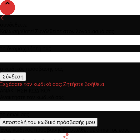
συνδεθείτε
Καλωσήρθατε! Συνδεθείτε στον λογαριασμό σας
το όνομα χρήστη σας
ο κωδικός πρόσβασης σας
Ξεχάσατε τον κωδικό σας; Ζητήστε βοήθεια
ΑΝΑΚΤΗΣΗ ΚΩΔΙΚΟΥ
Ανακτήστε τον κωδικό σας
το email σας
Ένας κωδικός πρόσβασης θα σταλθεί με e-mail σε εσάς.