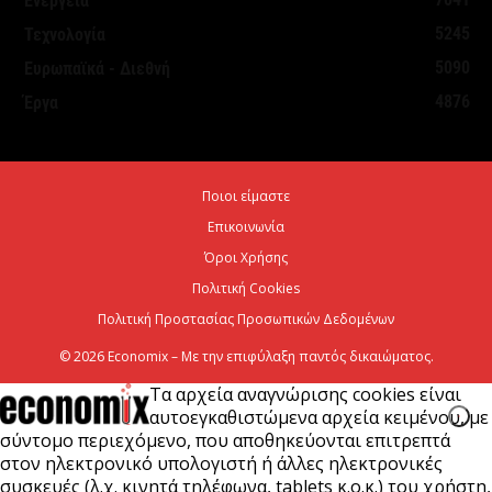
Ενέργεια
Θεσμοθετήθηκε το Ειδικό Χωροταξικό Πλαίσιο για
5245
Τεχνολογία
τον Τουρισμό: Στρατηγικό εργαλείο για βιώσιμη
5090
Ευρωπαϊκά - Διεθνή
τουριστική ανάπτυξη
4876
Έργα
7 Αυγούστου 2026
Χρίστος Δήμας: «Προχωρούν τα έργα σε όλο το
Ποιοι είμαστε
μήκος του ΒΟΑΚ»
Επικοινωνία
7 Αυγούστου 2026
Όροι Χρήσης
Πολιτική Cookies
Πολιτική Προστασίας Προσωπικών Δεδομένων
© 2026 Economix – Με την επιφύλαξη παντός δικαιώματος.
Τα αρχεία αναγνώρισης cookies είναι
αυτοεγκαθιστώμενα αρχεία κειμένου, με
σύντομο περιεχόμενο, που αποθηκεύονται επιτρεπτά
στον ηλεκτρονικό υπολογιστή ή άλλες ηλεκτρονικές
συσκευές (λ.χ. κινητά τηλέφωνα, tablets κ.ο.κ.) του χρήστη,