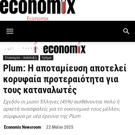
Economix
Αρχική
Οικονομία – Ανάπτυξη
Οικονομία – Ανάπτυξη
Χρήμα
Plum: Η αποταμίευση αποτελεί
κορυφαία προτεραιότητα για
τους καταναλωτές
Σχεδόν οι μισοί Έλληνες (45%) αισθάνονται πολύ ή
αρκετά ανασφαλείς για το οικονομικό τους μέλλον,
σύμφωνα με νέα έρευνα της Plum
Economix Newsroom
22 Μαΐου 2025