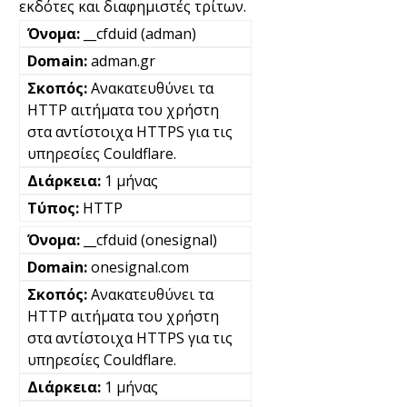
εκδότες και διαφημιστές τρίτων.
__cfduid (adman)
adman.gr
Ανακατευθύνει τα
HTTP αιτήματα του χρήστη
στα αντίστοιχα HTTPS για τις
υπηρεσίες Couldflare.
1 μήνας
HTTP
__cfduid (onesignal)
onesignal.com
Ανακατευθύνει τα
HTTP αιτήματα του χρήστη
στα αντίστοιχα HTTPS για τις
υπηρεσίες Couldflare.
1 μήνας