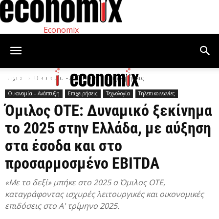
Economix
Αρχική
Οικονομία – Ανάπτυξη
Επιχειρήσεις
Οικονομία – Ανάπτυξη
Επιχειρήσεις
Τεχνολογία
Τηλεπικοινωνίες
Όμιλος ΟΤΕ: Δυναμικό ξεκίνημα
το 2025 στην Ελλάδα, με αύξηση
στα έσοδα και στο
προσαρμοσμένο EBITDA
«Με το δεξί» μπήκε στο 2025 ο Όμιλος ΟΤΕ,
καταγράφοντας ισχυρές λειτουργικές και οικονομικές
επιδόσεις στο Α' τρίμηνο 2025.