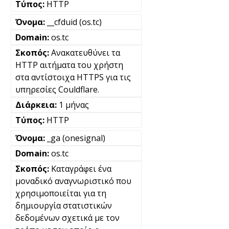
HTTP
__cfduid (os.tc)
os.tc
Ανακατευθύνει τα
HTTP αιτήματα του χρήστη
στα αντίστοιχα HTTPS για τις
υπηρεσίες Couldflare.
1 μήνας
HTTP
_ga (onesignal)
os.tc
Καταγράφει ένα
μοναδικό αναγνωριστικό που
χρησιμοποιείται για τη
δημιουργία στατιστικών
δεδομένων σχετικά με τον