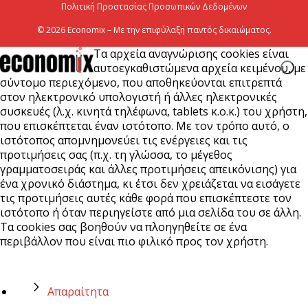
Πολιτική Προστασίας Προσωπικών Δεδομένων
© 2026 Economix – Με την επιφύλαξη παντός δικαιώματος.
Τα αρχεία αναγνώρισης cookies είναι
αυτοεγκαθιστώμενα αρχεία κειμένου, με
σύντομο περιεχόμενο, που αποθηκεύονται επιτρεπτά
στον ηλεκτρονικό υπολογιστή ή άλλες ηλεκτρονικές
συσκευές (λ.χ. κινητά τηλέφωνα, tablets κ.ο.κ.) του χρήστη,
που επισκέπτεται έναν ιστότοπο. Με τον τρόπο αυτό, ο
ιστότοπος απομνημονεύει τις ενέργειες και τις
προτιμήσεις σας (π.χ. τη γλώσσα, το μέγεθος
γραμματοσειράς και άλλες προτιμήσεις απεικόνισης) για
ένα χρονικό διάστημα, κι έτσι δεν χρειάζεται να εισάγετε
τις προτιμήσεις αυτές κάθε φορά που επισκέπτεστε τον
ιστότοπο ή όταν περιηγείστε από μια σελίδα του σε άλλη.
Τα cookies σας βοηθούν να πλοηγηθείτε σε ένα
περιβάλλον που είναι πιο φιλικό προς τον χρήστη.
Απαραίτητα