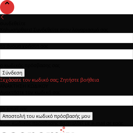
συνδεθείτε
Καλωσήρθατε! Συνδεθείτε στον λογαριασμό σας
το όνομα χρήστη σας
ο κωδικός πρόσβασης σας
Ξεχάσατε τον κωδικό σας; Ζητήστε βοήθεια
ΑΝΑΚΤΗΣΗ ΚΩΔΙΚΟΥ
Ανακτήστε τον κωδικό σας
το email σας
Ένας κωδικός πρόσβασης θα σταλθεί με e-mail σε εσάς.