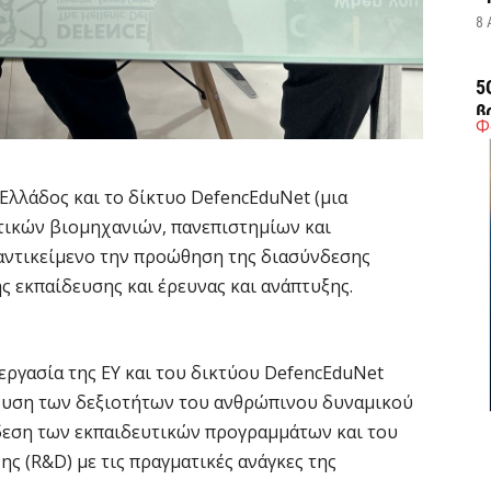
8 
5
β
Φ
τ
8 
λλάδος και το δίκτυο DefencEduNet (μια
τικών βιομηχανιών, πανεπιστημίων και
Δ
τ
 αντικείμενο την προώθηση της διασύνδεσης
ς εκπαίδευσης και έρευνας και ανάπτυξης.
8 
Ε
ργασία της EY και του δικτύου DefencEduNet
«
δ
σχυση των δεξιοτήτων του ανθρώπινου δυναμικού
νδεση των εκπαιδευτικών προγραμμάτων και του
8 
ς (R&D) με τις πραγματικές ανάγκες της