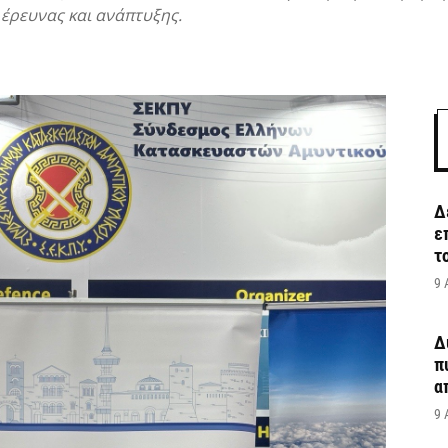
 έρευνας και ανάπτυξης.
Δ
ε
τ
9 
Δ
π
α
9 