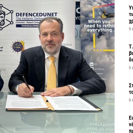
Υ
τ
χ
9 
Τ
β
δ
9 
Σ
τ
9 
Ε
ν
π