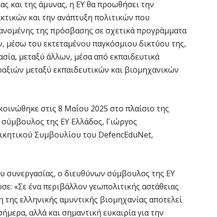
ς και της άμυνας, η EY θα προωθήσει την
Θ
κτικών και την ανάπτυξη πολιτικών που
λ
βανομένης της πρόσβασης σε σχετικά προγράμματα
μ
, μέσω του εκτεταμένου παγκόσμιου δικτύου της,
7 
σία, μεταξύ άλλων, μέσα από εκπαιδευτικά
ραξιών μεταξύ εκπαιδευτικών και βιομηχανικών
Υ
Ι
7 
κοινώθηκε στις 8 Μαΐου 2025 στο πλαίσιο της
 σύμβουλος της EY Ελλάδος, Γιώργος
«
ικητικού Συμβουλίου του DefencEduNet,
ν
7 
 συνεργασίας, ο διευθύνων σύμβουλος της ΕΥ
Α
σε: «Σε ένα περιβάλλον γεωπολιτικής αστάθειας
α
 της ελληνικής αμυντικής βιομηχανίας αποτελεί
7 
ήμερα, αλλά και σημαντική ευκαιρία για την