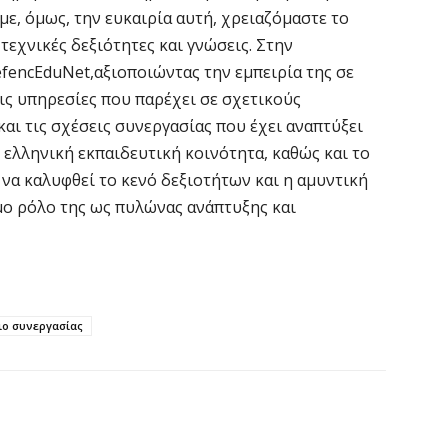
με, όμως, την ευκαιρία αυτή, χρειαζόμαστε το
τεχνικές δεξιότητες και γνώσεις. Στην
Κ
Σ
efencEduNet,αξιοποιώντας την εμπειρία της σε
α
ις υπηρεσίες που παρέχει σε σχετικούς
7 
και τις σχέσεις συνεργασίας που έχει αναπτύξει
 ελληνική εκπαιδευτική κοινότητα, καθώς και το
Σ
 να καλυφθεί το κενό δεξιοτήτων και η αμυντική
φ
μο ρόλο της ως πυλώνας ανάπτυξης και
3
7 
Η
ιο συνεργασίας
χ
Ο
το
7 