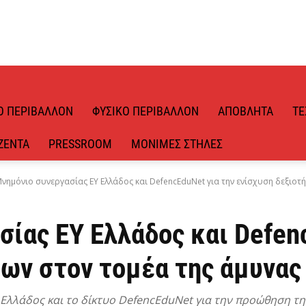
Ό ΠΕΡΙΒΆΛΛΟΝ
ΦΥΣΙΚΌ ΠΕΡΙΒΆΛΛΟΝ
ΑΠΌΒΛΗΤΑ
ΤΕ
ΖΈΝΤΑ
PRESSROOM
ΜΌΝΙΜΕΣ ΣΤΉΛΕΣ
νημόνιο συνεργασίας EY Ελλάδος και DefencEduNet για την ενίσχυση δεξιοτή
ίας EY Ελλάδος και Defen
των στον τομέα της άμυνας
Ελλάδος και το δίκτυο DefencEduNet για την προώθηση τη