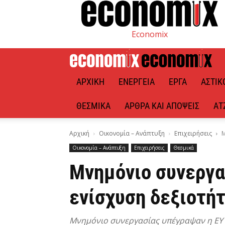
Economix
ΑΡΧΙΚΉ
ΕΝΈΡΓΕΙΑ
ΈΡΓΑ
ΑΣΤΙΚ
ΘΕΣΜΙΚΆ
ΆΡΘΡΑ ΚΑΙ ΑΠΌΨΕΙΣ
ΑΤ
Αρχική
Οικονομία – Ανάπτυξη
Επιχειρήσεις
Μ
Οικονομία – Ανάπτυξη
Επιχειρήσεις
Θεσμικά
Μνημόνιο συνεργασ
ενίσχυση δεξιοτή
Μνημόνιο συνεργασίας υπέγραψαν η EY 