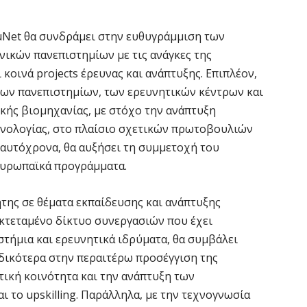
«
μ
Κ
duNet θα συνδράμει στην ευθυγράμμιση των
8 
ικών πανεπιστημίων με τις ανάγκες της
 κοινά projects έρευνας και ανάπτυξης. Επιπλέον,
των πανεπιστημίων, των ερευνητικών κέντρων και
Ε
κής βιομηχανίας, με στόχο την ανάπτυξη
7 
χνολογίας, στο πλαίσιο σχετικών πρωτοβουλιών
 ταυτόχρονα, θα αυξήσει τη συμμετοχή του
Ό
ευρωπαϊκά προγράμματα.
σ
7 
ήτης σε θέματα εκπαίδευσης και ανάπτυξης
 εκτεταμένο δίκτυο συνεργασιών που έχει
Σ
στήμια και ερευνητικά ιδρύματα, θα συμβάλει
δ
υ
δικότερα στην περαιτέρω προσέγγιση της
χ
τική κοινότητα και την ανάπτυξη των
7 
αι το upskilling. Παράλληλα, με την τεχνογνωσία