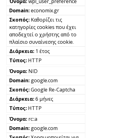
wpl_user_preference
economix.gr
Καθορίζει τις
κατηγορίες cookies που έχει
αποδεχτεί ο χρήστης από το
πλαίσιο συναίνεσης cookie.
1 έτος
HTTP
NID
google.com
Google Re-Captcha
6 μήνες
HTTP
rc::a
google.com
Χρησιμοποιείται για