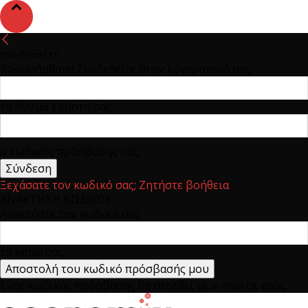
συνδεθείτε
Καλωσήρθατε! Συνδεθείτε στον λογαριασμό σας
το όνομα χρήστη σας
ο κωδικός πρόσβασης σας
Ξεχάσατε τον κωδικό σας; Ζητήστε βοήθεια
ΑΝΑΚΤΗΣΗ ΚΩΔΙΚΟΥ
Ανακτήστε τον κωδικό σας
το email σας
Ένας κωδικός πρόσβασης θα σταλθεί με e-mail σε εσάς.