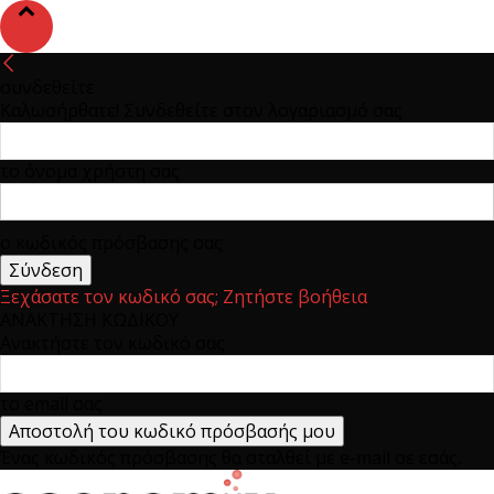
συνδεθείτε
Καλωσήρθατε! Συνδεθείτε στον λογαριασμό σας
το όνομα χρήστη σας
ο κωδικός πρόσβασης σας
Ξεχάσατε τον κωδικό σας; Ζητήστε βοήθεια
ΑΝΑΚΤΗΣΗ ΚΩΔΙΚΟΥ
Ανακτήστε τον κωδικό σας
το email σας
Ένας κωδικός πρόσβασης θα σταλθεί με e-mail σε εσάς.