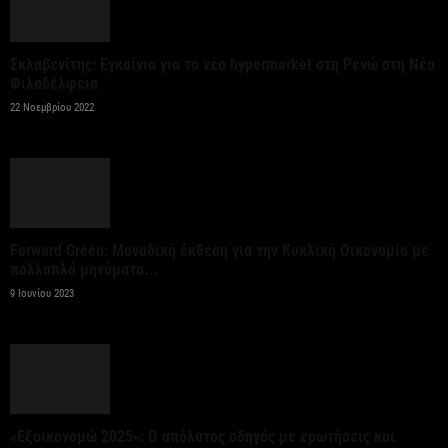
Κύπρου
5 Αυγούστου 2026
Σκλαβενίτης: Εγκαίνια για το νέο hypermarket στη Ρενώ στη Νέα
Φιλαδέλφεια
Κυρ. Μητσοτάκης σε Στ. Αγγελούδη: Καινούργια
22 Νοεμβρίου 2022
ΔΕΘ το 2030 και μεγάλος χώρος πρασίνου στο...
5 Αυγούστου 2026
Εξωδικαστικός Μηχανισμός: Άνω των 20 δισ. ευρώ
οι ρυθμίσεις οφειλών από την έναρξη
Forward Green: Μοναδική έκθεση για την Κυκλική Οικονομία με
λειτουργίας...
πολλαπλά μηνύματα...
9 Ιουνίου 2023
5 Αυγούστου 2026
Ένωση Ξενοδόχων Αττικής: Το α’ εξάμηνο του 2026
η Αθήνα διατήρησε τη δυναμική της...
5 Αυγούστου 2026
«Εξοικονομώ 2025»: Ο απόλυτος οδηγός με ερωτήσεις και