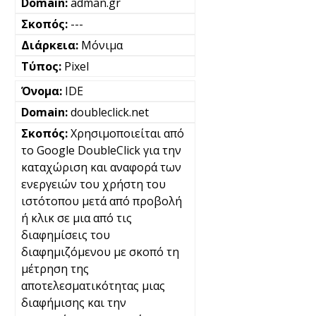
adman.gr
---
Μόνιμα
Pixel
IDE
doubleclick.net
Χρησιμοποιείται από
το Google DoubleClick για την
καταχώριση και αναφορά των
ενεργειών του χρήστη του
ιστότοπου μετά από προβολή
ή κλικ σε μια από τις
διαφημίσεις του
διαφημιζόμενου με σκοπό τη
μέτρηση της
αποτελεσματικότητας μιας
διαφήμισης και την