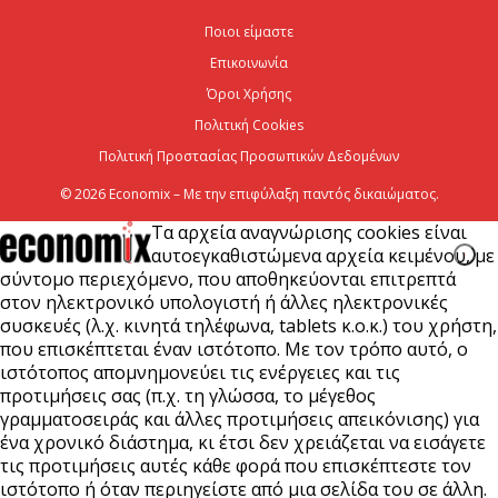
Λάρυμνα
Ποιοι είμαστε
5 Αυγούστου 2026
Επικοινωνία
Όροι Χρήσης
Coca-Cola HBC: Αύξηση 9,6% στα έσοδα από
Πολιτική Cookies
πωλήσεις το πρώτο εξάμηνο του 2026
Πολιτική Προστασίας Προσωπικών Δεδομένων
5 Αυγούστου 2026
© 2026 Economix – Με την επιφύλαξη παντός δικαιώματος.
Τα αρχεία αναγνώρισης cookies είναι
αυτοεγκαθιστώμενα αρχεία κειμένου, με
σύντομο περιεχόμενο, που αποθηκεύονται επιτρεπτά
στον ηλεκτρονικό υπολογιστή ή άλλες ηλεκτρονικές
συσκευές (λ.χ. κινητά τηλέφωνα, tablets κ.ο.κ.) του χρήστη,
που επισκέπτεται έναν ιστότοπο. Με τον τρόπο αυτό, ο
ιστότοπος απομνημονεύει τις ενέργειες και τις
προτιμήσεις σας (π.χ. τη γλώσσα, το μέγεθος
γραμματοσειράς και άλλες προτιμήσεις απεικόνισης) για
ένα χρονικό διάστημα, κι έτσι δεν χρειάζεται να εισάγετε
τις προτιμήσεις αυτές κάθε φορά που επισκέπτεστε τον
ιστότοπο ή όταν περιηγείστε από μια σελίδα του σε άλλη.