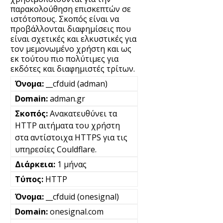
παρακολούθηση επισκεπτών σε
ιστότοπους. Σκοπός είναι να
προβάλλονται διαφημίσεις που
είναι σχετικές και ελκυστικές για
τον μεμονωμένο χρήστη και ως
εκ τούτου πιο πολύτιμες για
εκδότες και διαφημιστές τρίτων.
__cfduid (adman)
adman.gr
Ανακατευθύνει τα
HTTP αιτήματα του χρήστη
στα αντίστοιχα HTTPS για τις
υπηρεσίες Couldflare.
1 μήνας
HTTP
__cfduid (onesignal)
onesignal.com