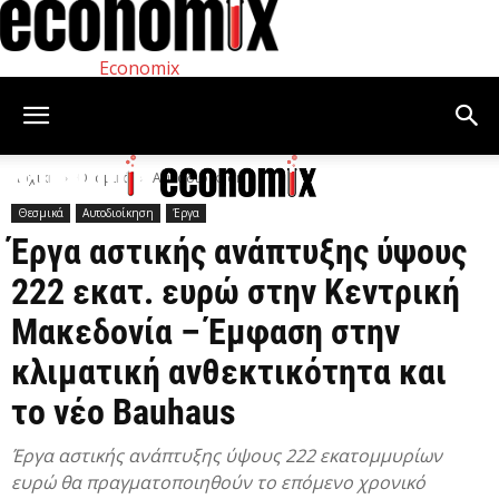
Economix
Αρχική
Θεσμικά
Αυτοδιοίκηση
Θεσμικά
Αυτοδιοίκηση
Έργα
Έργα αστικής ανάπτυξης ύψους
222 εκατ. ευρώ στην Κεντρική
Μακεδονία – Έμφαση στην
κλιματική ανθεκτικότητα και
το νέο Bauhaus
Έργα αστικής ανάπτυξης ύψους 222 εκατομμυρίων
ευρώ θα πραγματοποιηθούν το επόμενο χρονικό