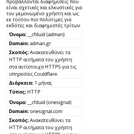
προβάλλονται διαφημίσεις που
είναι σχετικές και ελκυστικές για
τον μεμονωμένο χρήστη και ως
εκ τούτου πιο πολύτιμες για
εκδότες και διαφημιστές τρίτων.
__cfduid (adman)
adman.gr
Ανακατευθύνει τα
HTTP αιτήματα του χρήστη
στα αντίστοιχα HTTPS για τις
υπηρεσίες Couldflare.
1 μήνας
HTTP
__cfduid (onesignal)
onesignal.com
Ανακατευθύνει τα
HTTP αιτήματα του χρήστη