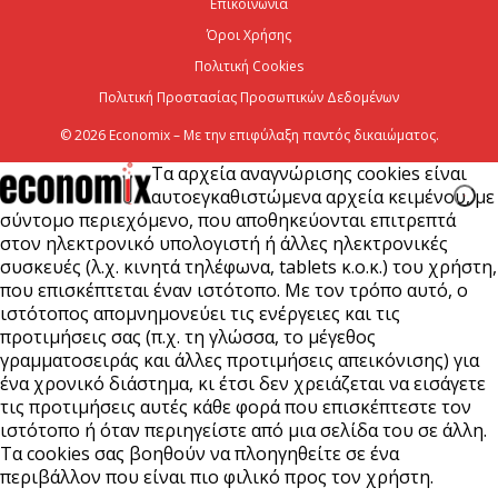
Επικοινωνία
Viohalco: Ισχυρές επιδόσεις το πρώτο εξάμηνο του
2026
Όροι Χρήσης
Πολιτική Cookies
6 Αυγούστου 2026
Πολιτική Προστασίας Προσωπικών Δεδομένων
© 2026 Economix – Με την επιφύλαξη παντός δικαιώματος.
Τα αρχεία αναγνώρισης cookies είναι
αυτοεγκαθιστώμενα αρχεία κειμένου, με
σύντομο περιεχόμενο, που αποθηκεύονται επιτρεπτά
στον ηλεκτρονικό υπολογιστή ή άλλες ηλεκτρονικές
συσκευές (λ.χ. κινητά τηλέφωνα, tablets κ.ο.κ.) του χρήστη,
που επισκέπτεται έναν ιστότοπο. Με τον τρόπο αυτό, ο
ιστότοπος απομνημονεύει τις ενέργειες και τις
προτιμήσεις σας (π.χ. τη γλώσσα, το μέγεθος
γραμματοσειράς και άλλες προτιμήσεις απεικόνισης) για
ένα χρονικό διάστημα, κι έτσι δεν χρειάζεται να εισάγετε
τις προτιμήσεις αυτές κάθε φορά που επισκέπτεστε τον
ιστότοπο ή όταν περιηγείστε από μια σελίδα του σε άλλη.
Τα cookies σας βοηθούν να πλοηγηθείτε σε ένα
περιβάλλον που είναι πιο φιλικό προς τον χρήστη.