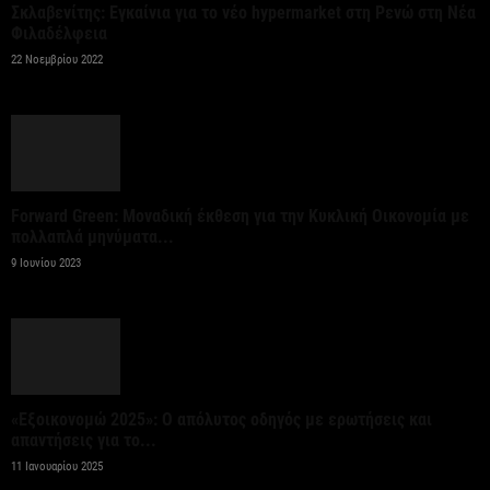
Σκλαβενίτης: Εγκαίνια για το νέο hypermarket στη Ρενώ στη Νέα
Φιλαδέλφεια
Ψεκασμοί για την καταπολέμηση των κουνουπιών,
22 Νοεμβρίου 2022
στις 10-11-12 Αυγούστου
6 Αυγούστου 2026
Αίρεται η προληπτική σύσταση για μη χρήση του
νερού στη Σίβηρη – Ολοκληρώθηκαν οι...
Forward Green: Μοναδική έκθεση για την Κυκλική Οικονομία με
πολλαπλά μηνύματα...
6 Αυγούστου 2026
9 Ιουνίου 2023
Όμιλος JUMBO: Καθαρά κέρδη 320 εκατ. ευρώ για
το 2025 – Διανομή μερίσματος 0,70...
6 Αυγούστου 2026
«Εξοικονομώ 2025»: Ο απόλυτος οδηγός με ερωτήσεις και
Οκτώ νέα οχήματα μεταφοράς
απαντήσεις για το...
εμπορευματοκιβωτίων για τον ΟΛΘ
11 Ιανουαρίου 2025