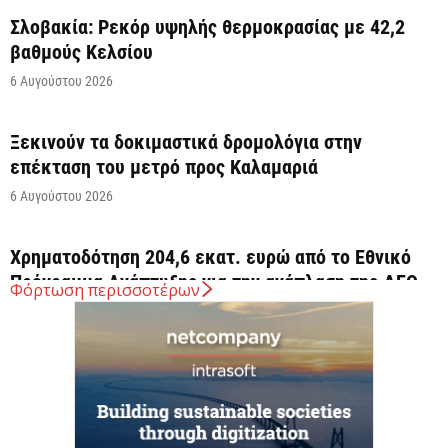
Σλοβακία: Ρεκόρ υψηλής θερμοκρασίας με 42,2
βαθμούς Κελσίου
6 Αυγούστου 2026
Ξεκινούν τα δοκιμαστικά δρομολόγια στην
επέκταση του μετρό προς Καλαμαριά
6 Αυγούστου 2026
Χρηματοδότηση 204,6 εκατ. ευρώ από το Εθνικό
Πρόγραμμα Ανάπτυξης για την ανάπλαση της ΔΕΘ
Φόρτωση περισσοτέρων
6 Αυγούστου 2026
ΟΠΕΚΑ: Αύριο η δεύτερη πληρωμή των δικαιούχων
του Λογαριασμού Αγροτικής Εστίας
6 Αυγούστου 2026