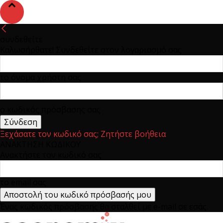
συνδεθείτε
Καλωσήρθατε! Συνδεθείτε στον λογαριασμό σας
το όνομα χρήστη σας
ο κωδικός πρόσβασης σας
Ξεχάσατε τον κωδικό σας; Ζητήστε βοήθεια
ΑΝΑΚΤΗΣΗ ΚΩΔΙΚΟΥ
Ανακτήστε τον κωδικό σας
το email σας
Ένας κωδικός πρόσβασης θα σταλθεί με e-mail σε εσάς.