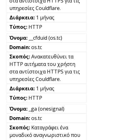
στα αντίστοιχα HTTPS για τις
υπηρεσίες Couldflare.
1 μήνας
HTTP
__cfduid (os.tc)
os.tc
Ανακατευθύνει τα
HTTP αιτήματα του χρήστη
στα αντίστοιχα HTTPS για τις
υπηρεσίες Couldflare.
1 μήνας
HTTP
_ga (onesignal)
os.tc
Καταγράφει ένα
μοναδικό αναγνωριστικό που