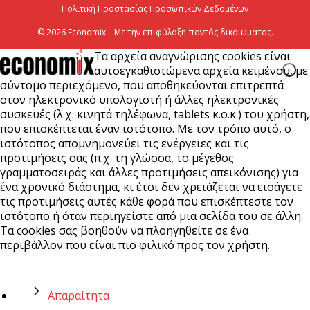
Πολιτική Προστασίας Προσωπικών Δεδομένων
© 2026 Economix – Με την επιφύλαξη παντός δικαιώματος.
Τα αρχεία αναγνώρισης cookies είναι
αυτοεγκαθιστώμενα αρχεία κειμένου, με
σύντομο περιεχόμενο, που αποθηκεύονται επιτρεπτά
στον ηλεκτρονικό υπολογιστή ή άλλες ηλεκτρονικές
συσκευές (λ.χ. κινητά τηλέφωνα, tablets κ.ο.κ.) του χρήστη,
που επισκέπτεται έναν ιστότοπο. Με τον τρόπο αυτό, ο
ιστότοπος απομνημονεύει τις ενέργειες και τις
προτιμήσεις σας (π.χ. τη γλώσσα, το μέγεθος
γραμματοσειράς και άλλες προτιμήσεις απεικόνισης) για
ένα χρονικό διάστημα, κι έτσι δεν χρειάζεται να εισάγετε
τις προτιμήσεις αυτές κάθε φορά που επισκέπτεστε τον
ιστότοπο ή όταν περιηγείστε από μια σελίδα του σε άλλη.
Τα cookies σας βοηθούν να πλοηγηθείτε σε ένα
περιβάλλον που είναι πιο φιλικό προς τον χρήστη.
Απαραίτητα