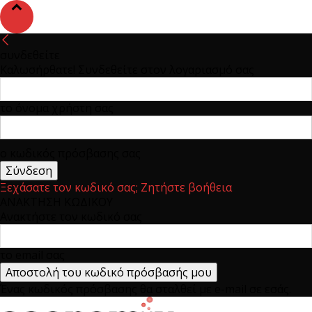
συνδεθείτε
Καλωσήρθατε! Συνδεθείτε στον λογαριασμό σας
το όνομα χρήστη σας
ο κωδικός πρόσβασης σας
Ξεχάσατε τον κωδικό σας; Ζητήστε βοήθεια
ΑΝΑΚΤΗΣΗ ΚΩΔΙΚΟΥ
Ανακτήστε τον κωδικό σας
το email σας
Ένας κωδικός πρόσβασης θα σταλθεί με e-mail σε εσάς.