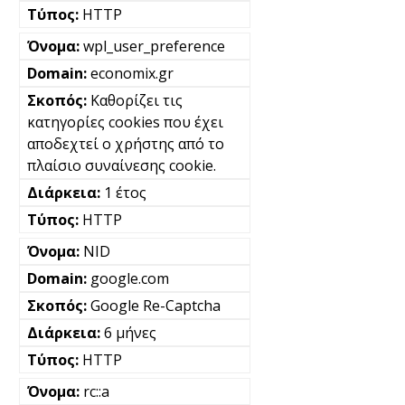
HTTP
wpl_user_preference
economix.gr
Καθορίζει τις
κατηγορίες cookies που έχει
αποδεχτεί ο χρήστης από το
πλαίσιο συναίνεσης cookie.
1 έτος
HTTP
NID
google.com
Google Re-Captcha
6 μήνες
HTTP
rc::a