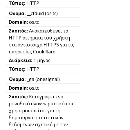
HTTP
__cfduid (os.tc)
os.tc
Ανακατευθύνει τα
HTTP αιτήματα του χρήστη
στα αντίστοιχα HTTPS για τις
υπηρεσίες Couldflare.
1 μήνας
HTTP
_ga (onesignal)
os.tc
Καταγράφει ένα
μοναδικό αναγνωριστικό που
χρησιμοποιείται για τη
δημιουργία στατιστικών
δεδομένων σχετικά με τον