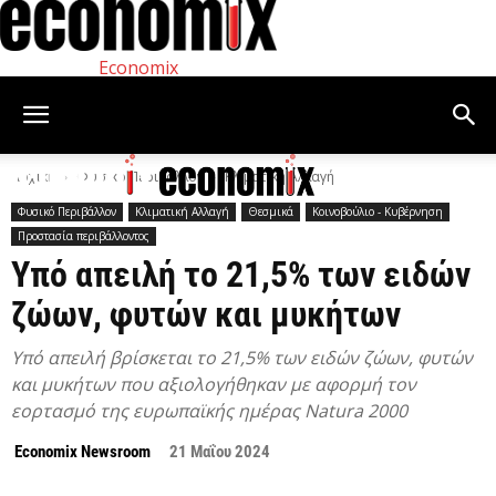
Economix
Αρχική
Φυσικό Περιβάλλον
Κλιματική Αλλαγή
Φυσικό Περιβάλλον
Κλιματική Αλλαγή
Θεσμικά
Κοινοβούλιο - Κυβέρνηση
Προστασία περιβάλλοντος
Υπό απειλή το 21,5% των ειδών
ζώων, φυτών και μυκήτων
Υπό απειλή βρίσκεται το 21,5% των ειδών ζώων, φυτών
και μυκήτων που αξιολογήθηκαν με αφορμή τον
εορτασμό της ευρωπαϊκής ημέρας Natura 2000
Economix Newsroom
21 Μαΐου 2024