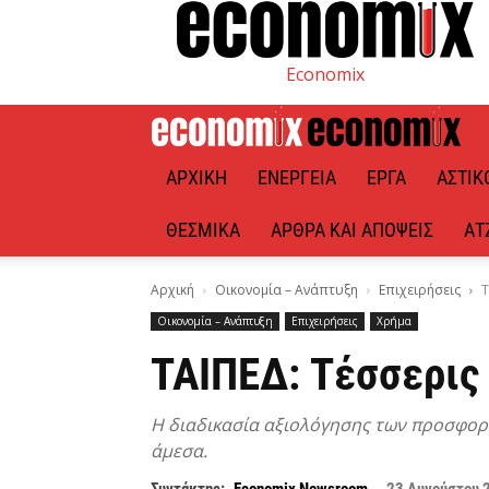
Economix
ΑΡΧΙΚΉ
ΕΝΈΡΓΕΙΑ
ΈΡΓΑ
ΑΣΤΙΚ
ΘΕΣΜΙΚΆ
ΆΡΘΡΑ ΚΑΙ ΑΠΌΨΕΙΣ
ΑΤ
Αρχική
Οικονομία – Ανάπτυξη
Επιχειρήσεις
Τ
Οικονομία – Ανάπτυξη
Επιχειρήσεις
Χρήμα
ΤΑΙΠΕΔ: Τέσσερις 
Η διαδικασία αξιολόγησης των προσφο
άμεσα.