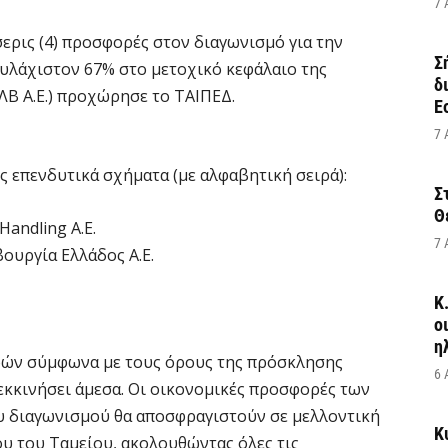
7 
ρις (4) προσφορές στον διαγωνισμό για την
Σ
λάχιστον 67% στο μετοχικό κεφάλαιο της
δ
ΛΒ Α.Ε.) προχώρησε το ΤΑΙΠΕΔ.
Ε
7 
ς επενδυτικά σχήματα (με αλφαβητική σειρά):
Σ
Θ
Handling Α.Ε.
7 
βουργία Ελλάδος Α.Ε.
Κ
ο
η
ρών σύμφωνα με τους όρους της πρόσκλησης
6 
κινήσει άμεσα. Οι οικονομικές προσφορές των
υ διαγωνισμού θα αποσφραγιστούν σε μελλοντική
Κ
υ του Ταμείου, ακολουθώντας όλες τις