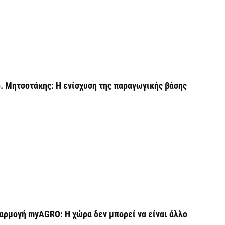
6 
Β
κ
6 
. Μητσοτάκης: Η ενίσχυση της παραγωγικής βάσης
Ο
σ
6 
Ν
Ι
6 
Ψ
κ
αρμογή myAGRO: Η χώρα δεν μπορεί να είναι άλλο