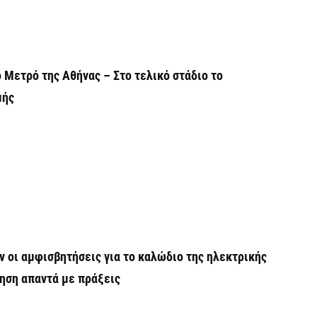
Ξ
ε
6 
 Μετρό της Αθήνας – Στο τελικό στάδιο το
μής
Χ
Ε
α
6 
Ο
δ
Ε
6 
ν οι αμφισβητήσεις για το καλώδιο της ηλεκτρικής
ηση απαντά με πράξεις
C
ε