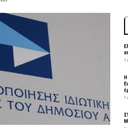
2023
Έ
α
7 
Η
Ε
έ
7 
Σ
Μ