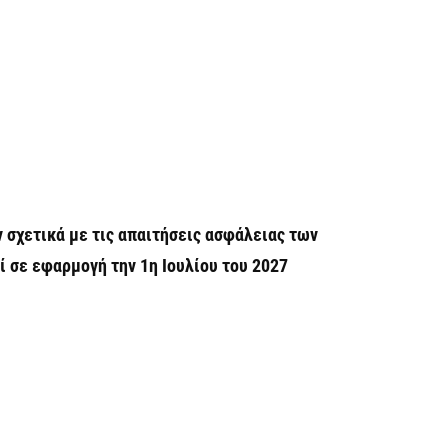
6 
Α
χ
Ο
6 
Ό
ε
 σχετικά με τις απαιτήσεις ασφάλειας των
0,
6 
 σε εφαρμογή την 1η Ιουλίου του 2027