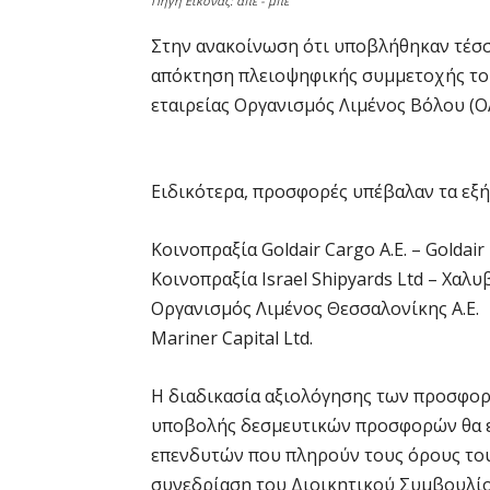
Πηγή Εικόνας: απε - μπε
Στην ανακοίνωση ότι υποβλήθηκαν τέσσε
απόκτηση πλειοψηφικής συμμετοχής του
εταιρείας Οργανισμός Λιμένος Βόλου (Ο
Ειδικότερα, προσφορές υπέβαλαν τα εξή
Κοινοπραξία Goldair Cargo A.E. – Goldair 
Κοινοπραξία Israel Shipyards Ltd – Χαλυ
Οργανισμός Λιμένος Θεσσαλονίκης Α.Ε.
Mariner Capital Ltd.
Η διαδικασία αξιολόγησης των προσφο
υποβολής δεσμευτικών προσφορών θα εκ
επενδυτών που πληρούν τους όρους το
συνεδρίαση του Διοικητικού Συμβουλίο