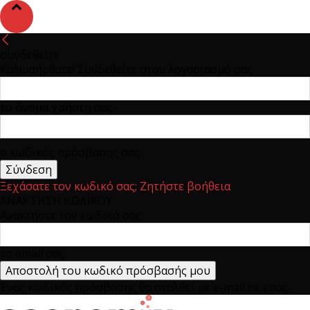
συνδεθείτε
Καλωσήρθατε! Συνδεθείτε στον λογαριασμό σας
το όνομα χρήστη σας
ο κωδικός πρόσβασης σας
Ξεχάσατε τον κωδικό σας; Ζητήστε βοήθεια
ΑΝΑΚΤΗΣΗ ΚΩΔΙΚΟΥ
Ανακτήστε τον κωδικό σας
το email σας
Ένας κωδικός πρόσβασης θα σταλθεί με e-mail σε εσάς.