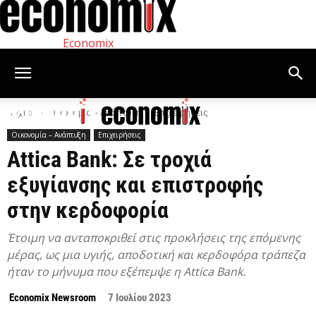
Economix
Αρχική
Οικονομία – Ανάπτυξη
Επιχειρήσεις
Οικονομία – Ανάπτυξη
Επιχειρήσεις
Attica Bank: Σε τροχιά
εξυγίανσης και επιστροφής
στην κερδοφορία
Έτοιμη να ανταποκριθεί στις προκλήσεις της επόμενης
μέρας, ως μια υγιής, αποδοτική και κερδοφόρα τράπεζα
ήταν το μήνυμα που εξέπεμψε η Αttica Bank.
Economix Newsroom
7 Ιουλίου 2023