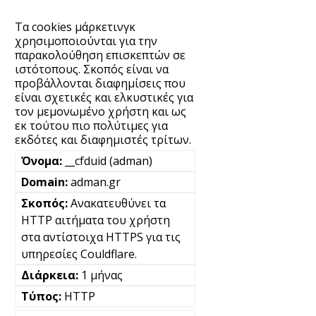
Τα cookies μάρκετινγκ
χρησιμοποιούνται για την
παρακολούθηση επισκεπτών σε
ιστότοπους. Σκοπός είναι να
προβάλλονται διαφημίσεις που
είναι σχετικές και ελκυστικές για
τον μεμονωμένο χρήστη και ως
εκ τούτου πιο πολύτιμες για
εκδότες και διαφημιστές τρίτων.
__cfduid (adman)
adman.gr
Ανακατευθύνει τα
HTTP αιτήματα του χρήστη
στα αντίστοιχα HTTPS για τις
υπηρεσίες Couldflare.
1 μήνας
HTTP