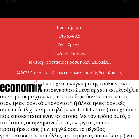
4877
Έργα
Η Deloitte Ελλάδος αποκλειστικός
χρηματοοικονομικός σύμβουλος του Ομίλου ΔΕΗ
Ποιοι είμαστε
για τη στρατηγική είσοδό του...
Επικοινωνία
7 Αυγούστου 2026
Όροι Χρήσης
Πολιτική Cookies
Πολιτική Προστασίας Προσωπικών Δεδομένων
© 2026 Economix – Με την επιφύλαξη παντός δικαιώματος.
Τα αρχεία αναγνώρισης cookies είναι
αυτοεγκαθιστώμενα αρχεία κειμένου, με
σύντομο περιεχόμενο, που αποθηκεύονται επιτρεπτά
στον ηλεκτρονικό υπολογιστή ή άλλες ηλεκτρονικές
συσκευές (λ.χ. κινητά τηλέφωνα, tablets κ.ο.κ.) του χρήστη,
που επισκέπτεται έναν ιστότοπο. Με τον τρόπο αυτό, ο
ιστότοπος απομνημονεύει τις ενέργειες και τις
προτιμήσεις σας (π.χ. τη γλώσσα, το μέγεθος
γραμματοσειράς και άλλες προτιμήσεις απεικόνισης) για