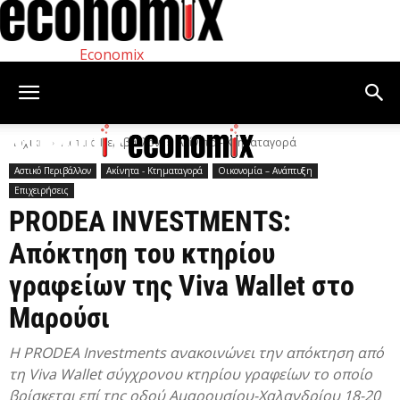
Economix
Αρχική
Αστικό Περιβάλλον
Ακίνητα - Κτηματαγορά
Αστικό Περιβάλλον
Ακίνητα - Κτηματαγορά
Οικονομία – Ανάπτυξη
Επιχειρήσεις
PRODEA INVESTMENTS:
Απόκτηση του κτηρίου
γραφείων της Viva Wallet στο
Μαρούσι
Η PRODEA Investments ανακοινώνει την απόκτηση από
τη Viva Wallet σύγχρονου κτηρίου γραφείων το οποίο
βρίσκεται επί της οδού Αμαρουσίου-Χαλανδρίου 18-20