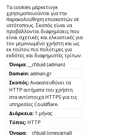
Τα cookies μάρκετινγκ
χρησιμοποιούνται για την
παρακολούθηση επισκεπτών σε
ιστότοπους. Σκοπός είναι να
προβάλλονται διαφημίσεις που
είναι σχετικές και ελκυστικές για
τον μεμονωμένο χρήστη και ως
εκ τούτου πιο πολύτιμες για
εκδότες και διαφημιστές τρίτων.
__cfduid (adman)
adman.gr
Ανακατευθύνει τα
HTTP αιτήματα του χρήστη
στα αντίστοιχα HTTPS για τις
υπηρεσίες Couldflare.
1 μήνας
HTTP
__cfduid (onesignal)