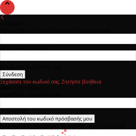
συνδεθείτε
Καλωσήρθατε! Συνδεθείτε στον λογαριασμό σας
το όνομα χρήστη σας
ο κωδικός πρόσβασης σας
Ξεχάσατε τον κωδικό σας; Ζητήστε βοήθεια
ΑΝΑΚΤΗΣΗ ΚΩΔΙΚΟΥ
Ανακτήστε τον κωδικό σας
το email σας
Ένας κωδικός πρόσβασης θα σταλθεί με e-mail σε εσάς.