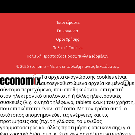
6 Αυγούστου 2026
Ποιοι είμαστε
Ψεκασμοί για την καταπολέμηση των κουνουπιών,
Επικοινωνία
στις 10-11-12 Αυγούστου
Όροι Χρήσης
6 Αυγούστου 2026
Πολιτική Cookies
Πολιτική Προστασίας Προσωπικών Δεδομένων
© 2026 Economix – Με την επιφύλαξη παντός δικαιώματος.
Τα αρχεία αναγνώρισης cookies είναι
αυτοεγκαθιστώμενα αρχεία κειμένου, με
σύντομο περιεχόμενο, που αποθηκεύονται επιτρεπτά
στον ηλεκτρονικό υπολογιστή ή άλλες ηλεκτρονικές
συσκευές (λ.χ. κινητά τηλέφωνα, tablets κ.ο.κ.) του χρήστη,
που επισκέπτεται έναν ιστότοπο. Με τον τρόπο αυτό, ο
ιστότοπος απομνημονεύει τις ενέργειες και τις
προτιμήσεις σας (π.χ. τη γλώσσα, το μέγεθος
γραμματοσειράς και άλλες προτιμήσεις απεικόνισης) για
ένα χρονικό διάστημα, κι έτσι δεν χρειάζεται να εισάγετε