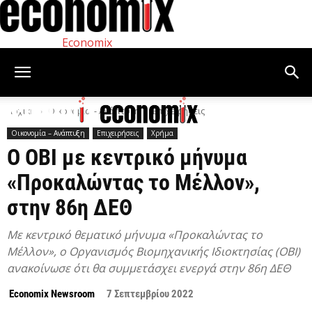
Economix
Αρχική
Οικονομία – Ανάπτυξη
Επιχειρήσεις
Οικονομία – Ανάπτυξη
Επιχειρήσεις
Χρήμα
Ο ΟΒΙ με κεντρικό μήνυμα
«Προκαλώντας το Μέλλον»,
στην 86η ΔΕΘ
Με κεντρικό θεματικό μήνυμα «Προκαλώντας το
Μέλλον», ο Οργανισμός Βιομηχανικής Ιδιοκτησίας (ΟΒΙ)
ανακοίνωσε ότι θα συμμετάσχει ενεργά στην 86η ΔΕΘ
Economix Newsroom
7 Σεπτεμβρίου 2022