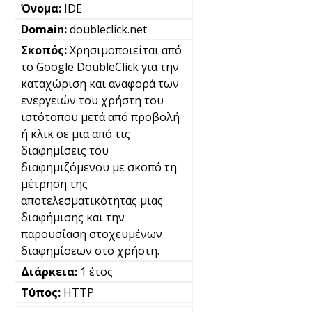
IDE
doubleclick.net
Χρησιμοποιείται από
το Google DoubleClick για την
καταχώριση και αναφορά των
ενεργειών του χρήστη του
ιστότοπου μετά από προβολή
ή κλικ σε μια από τις
διαφημίσεις του
διαφημιζόμενου με σκοπό τη
μέτρηση της
αποτελεσματικότητας μιας
διαφήμισης και την
παρουσίαση στοχευμένων
διαφημίσεων στο χρήστη.
1 έτος
HTTP