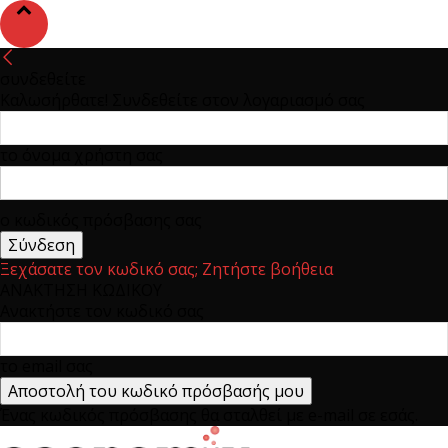
συνδεθείτε
Καλωσήρθατε! Συνδεθείτε στον λογαριασμό σας
το όνομα χρήστη σας
ο κωδικός πρόσβασης σας
Ξεχάσατε τον κωδικό σας; Ζητήστε βοήθεια
ΑΝΑΚΤΗΣΗ ΚΩΔΙΚΟΥ
Ανακτήστε τον κωδικό σας
το email σας
Ένας κωδικός πρόσβασης θα σταλθεί με e-mail σε εσάς.