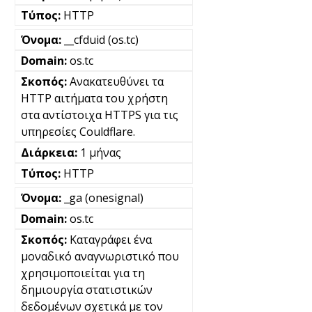
HTTP
__cfduid (os.tc)
os.tc
Ανακατευθύνει τα
HTTP αιτήματα του χρήστη
στα αντίστοιχα HTTPS για τις
υπηρεσίες Couldflare.
1 μήνας
HTTP
_ga (onesignal)
os.tc
Καταγράφει ένα
μοναδικό αναγνωριστικό που
χρησιμοποιείται για τη
δημιουργία στατιστικών
δεδομένων σχετικά με τον