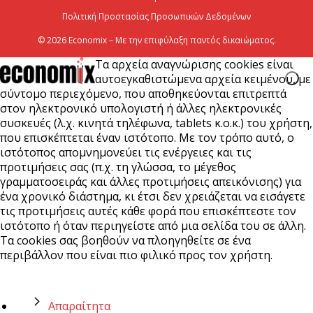
Πολιτική Προστασίας Προσωπικών Δεδομένων
© 2026 Economix – Με την επιφύλαξη παντός δικαιώματος.
Τα αρχεία αναγνώρισης cookies είναι
αυτοεγκαθιστώμενα αρχεία κειμένου, με
σύντομο περιεχόμενο, που αποθηκεύονται επιτρεπτά
στον ηλεκτρονικό υπολογιστή ή άλλες ηλεκτρονικές
συσκευές (λ.χ. κινητά τηλέφωνα, tablets κ.ο.κ.) του χρήστη,
που επισκέπτεται έναν ιστότοπο. Με τον τρόπο αυτό, ο
ιστότοπος απομνημονεύει τις ενέργειες και τις
προτιμήσεις σας (π.χ. τη γλώσσα, το μέγεθος
γραμματοσειράς και άλλες προτιμήσεις απεικόνισης) για
ένα χρονικό διάστημα, κι έτσι δεν χρειάζεται να εισάγετε
τις προτιμήσεις αυτές κάθε φορά που επισκέπτεστε τον
ιστότοπο ή όταν περιηγείστε από μια σελίδα του σε άλλη.
Τα cookies σας βοηθούν να πλοηγηθείτε σε ένα
περιβάλλον που είναι πιο φιλικό προς τον χρήστη.
Απαραίτητα