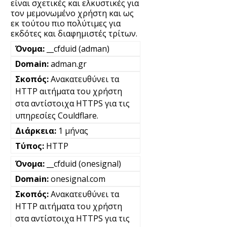
είναι σχετικές και ελκυστικές για
τον μεμονωμένο χρήστη και ως
εκ τούτου πιο πολύτιμες για
εκδότες και διαφημιστές τρίτων.
__cfduid (adman)
adman.gr
Ανακατευθύνει τα
HTTP αιτήματα του χρήστη
στα αντίστοιχα HTTPS για τις
υπηρεσίες Couldflare.
1 μήνας
HTTP
__cfduid (onesignal)
onesignal.com
Ανακατευθύνει τα
HTTP αιτήματα του χρήστη
στα αντίστοιχα HTTPS για τις