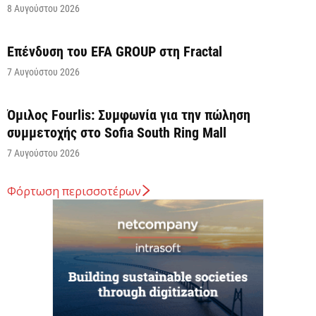
8 Αυγούστου 2026
Επένδυση του EFA GROUP στη Fractal
7 Αυγούστου 2026
Όμιλος Fourlis: Συμφωνία για την πώληση
συμμετοχής στο Sofia South Ring Mall
7 Αυγούστου 2026
Φόρτωση περισσοτέρων
Σταύρος Καλαφάτης: «Έχουμε δημιουργήσει 20.000
νέες θέσεις εργασίας υψηλής εξειδίκευσης τα
τελευταία επτά χρόνια...
7 Αυγούστου 2026
Θεσσαλονίκη: Οι αλλαγές στις λεωφορειακές
γραμμές που θα ισχύσουν με τη λειτουργία της