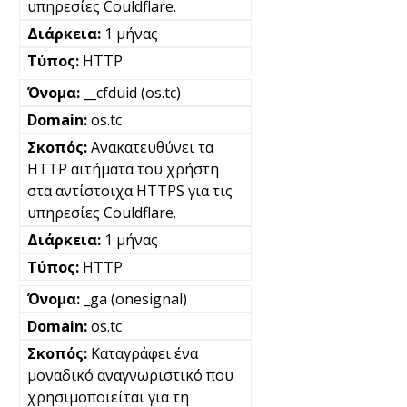
υπηρεσίες Couldflare.
1 μήνας
HTTP
__cfduid (os.tc)
os.tc
Ανακατευθύνει τα
HTTP αιτήματα του χρήστη
στα αντίστοιχα HTTPS για τις
υπηρεσίες Couldflare.
1 μήνας
HTTP
_ga (onesignal)
os.tc
Καταγράφει ένα
μοναδικό αναγνωριστικό που
χρησιμοποιείται για τη