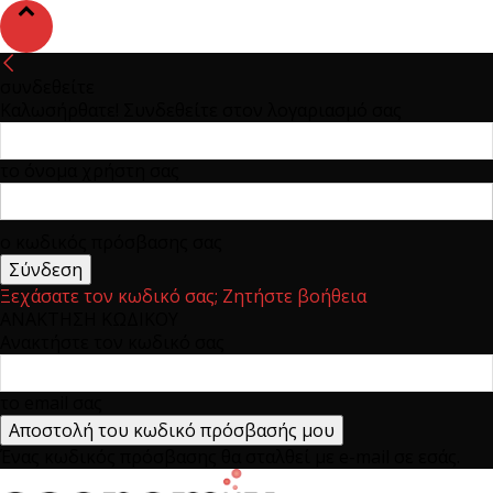
συνδεθείτε
Καλωσήρθατε! Συνδεθείτε στον λογαριασμό σας
το όνομα χρήστη σας
ο κωδικός πρόσβασης σας
Ξεχάσατε τον κωδικό σας; Ζητήστε βοήθεια
ΑΝΑΚΤΗΣΗ ΚΩΔΙΚΟΥ
Ανακτήστε τον κωδικό σας
το email σας
Ένας κωδικός πρόσβασης θα σταλθεί με e-mail σε εσάς.