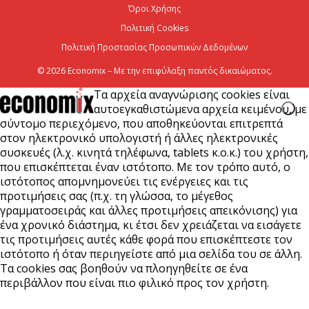
Όροι Χρήσης
Πολιτική Cookies
Πολιτική Προστασίας Προσωπικών Δεδομένων
© 2026 Economix – Με την επιφύλαξη παντός δικαιώματος.
Τα αρχεία αναγνώρισης cookies είναι
αυτοεγκαθιστώμενα αρχεία κειμένου, με
σύντομο περιεχόμενο, που αποθηκεύονται επιτρεπτά
στον ηλεκτρονικό υπολογιστή ή άλλες ηλεκτρονικές
συσκευές (λ.χ. κινητά τηλέφωνα, tablets κ.ο.κ.) του χρήστη,
που επισκέπτεται έναν ιστότοπο. Με τον τρόπο αυτό, ο
ιστότοπος απομνημονεύει τις ενέργειες και τις
προτιμήσεις σας (π.χ. τη γλώσσα, το μέγεθος
γραμματοσειράς και άλλες προτιμήσεις απεικόνισης) για
ένα χρονικό διάστημα, κι έτσι δεν χρειάζεται να εισάγετε
τις προτιμήσεις αυτές κάθε φορά που επισκέπτεστε τον
ιστότοπο ή όταν περιηγείστε από μια σελίδα του σε άλλη.
Τα cookies σας βοηθούν να πλοηγηθείτε σε ένα
περιβάλλον που είναι πιο φιλικό προς τον χρήστη.