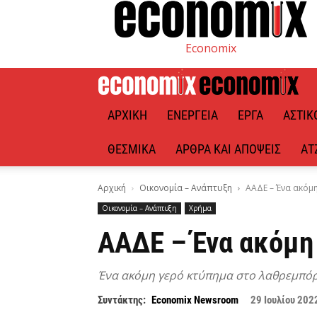
Economix
ΑΡΧΙΚΉ
ΕΝΈΡΓΕΙΑ
ΈΡΓΑ
ΑΣΤΙΚ
ΘΕΣΜΙΚΆ
ΆΡΘΡΑ ΚΑΙ ΑΠΌΨΕΙΣ
ΑΤ
Αρχική
Οικονομία – Ανάπτυξη
ΑΑΔΕ – Ένα ακόμ
Οικονομία – Ανάπτυξη
Χρήμα
ΑΑΔΕ – Ένα ακόμη
Ένα ακόμη γερό κτύπημα στο λαθρεμπόρι
Συντάκτης:
Economix Newsroom
29 Ιουλίου 202