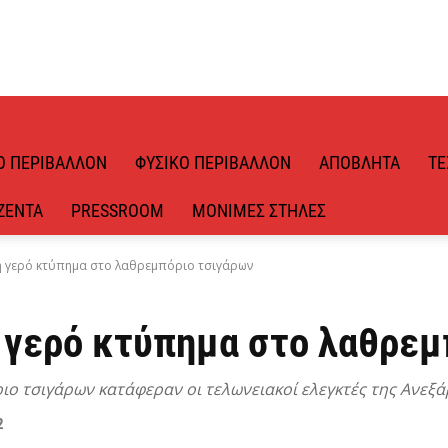
Ό ΠΕΡΙΒΆΛΛΟΝ
ΦΥΣΙΚΌ ΠΕΡΙΒΆΛΛΟΝ
ΑΠΌΒΛΗΤΑ
ΤΕ
ΖΈΝΤΑ
PRESSROOM
ΜΌΝΙΜΕΣ ΣΤΉΛΕΣ
η γερό κτύπημα στο λαθρεμπόριο τσιγάρων
 γερό κτύπημα στο λαθρεμ
ο τσιγάρων κατάφεραν οι τελωνειακοί ελεγκτές της Ανεξ
2