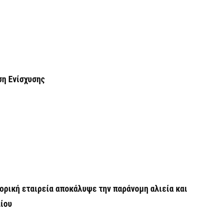
Ε
α
6 
Ο
δ
η Ενίσχυσης
Ε
6 
C
ε
6 
ορική εταιρεία αποκάλυψε την παράνομη αλιεία και
αίου