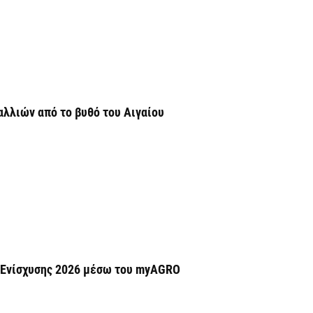
να
6 
Έ
σ
σ
λλιών από το βυθό του Αιγαίου
6 
Σ
4
6 
Ξ
ε
6 
η Ενίσχυσης 2026 μέσω του myAGRO
Χ