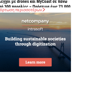
λεγχοι με drones και MyCoast σε πάνω
πό 300 παραλίες – Πρόστιμα έως 73.000...
όρτωση περισσοτέρων
Αυγούστου 2026
 Ελλάδα στις κορυφαίες επιλογές των
υρωπαίων ταξιδιωτών, σύμφωνα με
ρευνα του ΕΟΤ
Αυγούστου 2026
ΤΑΣΥ: 29,4 χλμ. νέων σιδηροτροχιών στο
ετρό της Αθήνας – Στο τελικό στάδιο το...
Αυγούστου 2026
ήμερα η δεύτερη πληρωμή των
ικαιούχων του Λογαριασμού Αγροτικής
στίας
Αυγούστου 2026