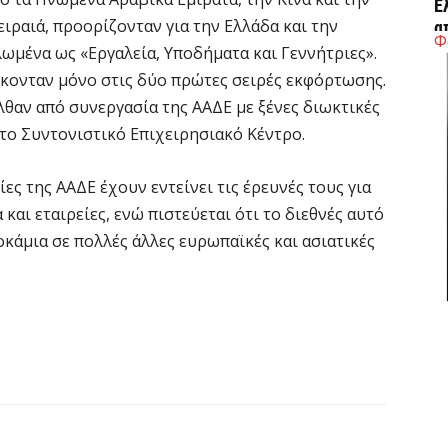
Έ
ειραιά, προορίζονταν για την Ελλάδα και την
α
Φ
ωμένα ως «Εργαλεία, Υποδήματα και Γεννήτριες».
7 
σκονταν μόνο στις δύο πρώτες σειρές εκφόρτωσης.
θαν από συνεργασία της ΑΑΔΕ με ξένες διωκτικές
Η
το Συντονιστικό Επιχειρησιακό Κέντρο.
Ε
έ
ες της ΑΑΔΕ έχουν εντείνει τις έρευνές τους για
7 
αι εταιρείες, ενώ πιστεύεται ότι το διεθνές αυτό
κάμια σε πολλές άλλες ευρωπαϊκές και ασιατικές
Σ
Μ
7 
Σ
δ
Ε
7 