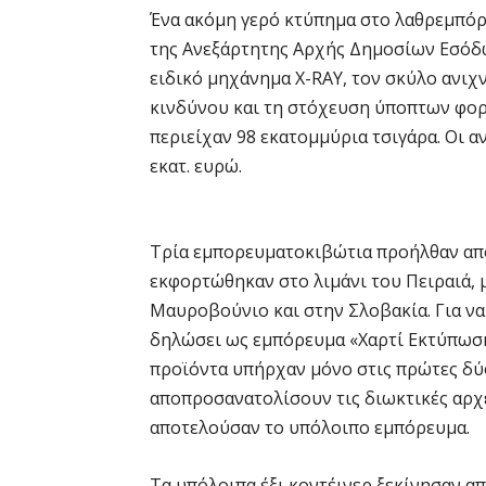
Ένα ακόμη γερό κτύπημα στο λαθρεμπόρ
της Ανεξάρτητης Αρχής Δημοσίων Εσόδω
ειδικό μηχάνημα X-RAY, τον σκύλο ανιχν
κινδύνου και τη στόχευση ύποπτων φορτ
περιείχαν 98 εκατομμύρια τσιγάρα. Οι α
εκατ. ευρώ.
Τρία εμπορευματοκιβώτια προήλθαν από
εκφορτώθηκαν στο λιμάνι του Πειραιά, 
Μαυροβούνιο και στην Σλοβακία. Για να 
δηλώσει ως εμπόρευμα «Χαρτί Εκτύπωσης
προϊόντα υπήρχαν μόνο στις πρώτες δύο
αποπροσανατολίσουν τις διωκτικές αρχές
αποτελούσαν το υπόλοιπο εμπόρευμα.
Τα υπόλοιπα έξι κοντέινερ ξεκίνησαν απ