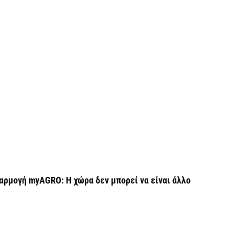
Σ
Θ
7 
Κ
ο
η
6 
Κ
Μ
β
6 
αρμογή myAGRO: Η χώρα δεν μπορεί να είναι άλλο
Σ
ε