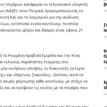
ιο τσιγάρων κατάφεραν οι τελωνειακοί ελεγκτές
β
ν (ΑΑΔΕ), στον Πειραιά. Χρησιμοποιώντας το
7 
ευτή Kal, και το λογισμικό για την ανάλυση
ίων, εντόπισαν εννέα κοντέινερ, τα οποία
Σ
ναλογούντες φόροι και δασμοί είναι ύψους 21
Ι
7 
Θ
 τα Ηνωμένα Αραβικά Εμιράτα και την Κίνα,
Π
ε
με τελικούς παραλήπτες εταιρείες στο
μην κινήσουν υποψίες, οι διακινητές τα είχαν
7 
» και «Χάρτινες Σακούλες». Ωστόσο, αυτά τα
 σειρές φόρτωσης κάθε κοντέινερ, με στόχο να
Χ
 και να κρύψουν τις κούτες με τα τσιγάρα, που
ό
7 
ό τα Ηνωμένα Αραβικά Εμιράτα, την Κίνα και την