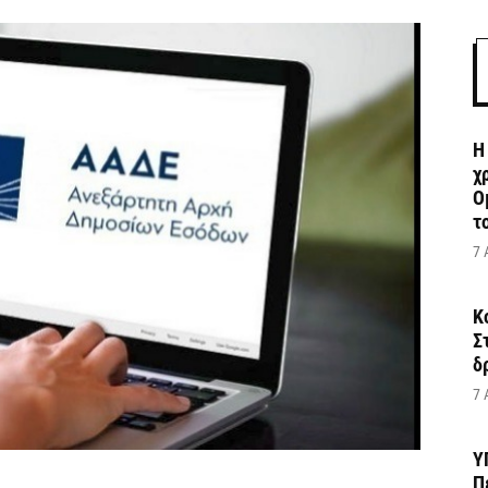
Η
χ
Ο
το
7 
Κ
Σ
δ
7 
Υ
Π