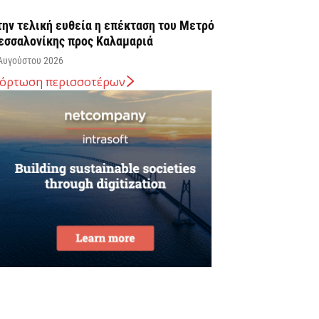
την τελική ευθεία η επέκταση του Μετρό
εσσαλονίκης προς Καλαμαριά
Αυγούστου 2026
όρτωση περισσοτέρων
. Χατζηδάκης: Στον κάλαθο των αχρήστων
ι αμφισβητήσεις για το καλώδιο της
λεκτρικής διασύνδεσης...
Αυγούστου 2026
υβερνητική Επιτροπή Βιομηχανίας – Κυρ.
ητσοτάκης: Η ενίσχυση της παραγωγικής
άσης αποτελεί στρατηγική προτεραιότητα
Αυγούστου 2026
την ΑΑΔΕ ο Κυρ. Μητσοτάκης για την
φαρμογή myAGRO: Η χώρα δεν μπορεί