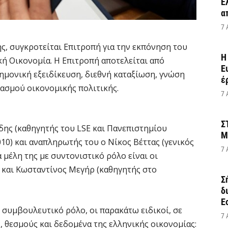
Έ
α
7 
, συγκροτείται Επιτροπή για την εκπόνηση του
Η
κή Οικονομία. H Επιτροπή αποτελείται από
Ε
μονική εξειδίκευση, διεθνή καταξίωση, γνώση
έ
ιασμού οικονομικής πολιτικής.
7 
Σ
δης (καθηγητής του LSE και Πανεπιστημίου
Μ
0) και αναπληρωτής του ο Νίκος Βέττας (γενικός
7 
 μέλη της με συντονιστικό ρόλο είναι οι
 και Κωσταντίνος Μεγήρ (καθηγητής στο
Σ
δ
Ε
 συμβουλευτικό ρόλο, οι παρακάτω ειδικοί, σε
7 
 θεσμούς και δεδομένα της ελληνικής οικονομίας: