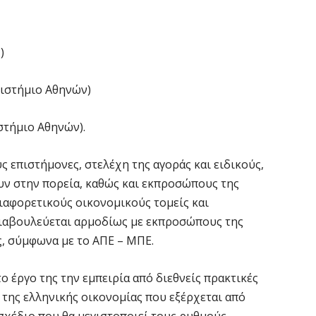
να
6 
)
Έ
σ
ιστήμιο Αθηνών)
σ
6 
στήμιο Αθηνών).
Σ
 επιστήμονες, στελέχη της αγοράς και ειδικούς,
4
υν στην πορεία, καθώς και εκπροσώπους της
6 
ιαφορετικούς οικονομικούς τομείς και
 διαβουλεύεται αρμοδίως με εκπροσώπους της
Ξ
ς, σύμφωνα με το ΑΠΕ – ΜΠΕ.
ε
6 
το έργο της την εμπειρία από διεθνείς πρακτικές
 της ελληνικής οικονομίας που εξέρχεται από
Χ
 σχέδιο που θα μεγιστοποιεί τους ρυθμούς