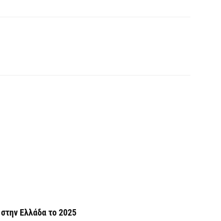
Ο
σ
6 
Ν
Ι
6 
Ψ
κ
6 
στην Ελλάδα το 2025