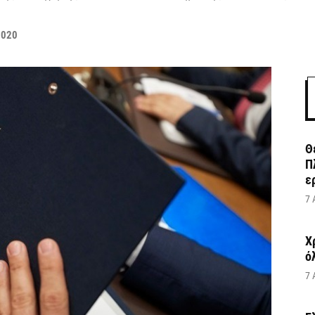
2020
Θ
Π
ε
7 
Χ
ό
7 