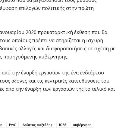
Ε
ε έμφαση επιλογών πολιτικής στην πρώτη
α
6 
Ιανουαρίου 2020 προκαταρκτική έκθεση που θα
Ο
τους οποίους πρέπει να στηρίζεται η ισχυρή
δ
βασικές αλλαγές και διαφοροποιήσεις σε σχέση με
Ε
ης προηγούμενης κυβέρνησης.
6 
ς από την έναρξη εργασιών της ένα ενδιάμεσο
C
ους άξονες και τις κεντρικές κατευθύνσεις του
ε
ες από την έναρξη των εργασιών της το τελικό και
6 
Β
κ
6 
on
PwC
Αρίστος Δοξιάδης
ΙΟΒΕ
κυβέρνηση