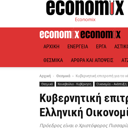
Economix
ΑΡΧΙΚΉ
ΕΝΈΡΓΕΙΑ
ΈΡΓΑ
ΑΣΤΙΚ
ΘΕΣΜΙΚΆ
ΆΡΘΡΑ ΚΑΙ ΑΠΌΨΕΙΣ
ΑΤ
Αρχική
Θεσμικά
Κυβερνητική επιτροπή για το ν
Θεσμικά
Κοινοβούλιο - Κυβέρνηση
Οικονομία – Ανάπτυξη
Κυβερνητική επιτρ
Ελληνική Οικονομ
Πρόεδρος είναι ο Χριστόφορος Πισσαρίδη