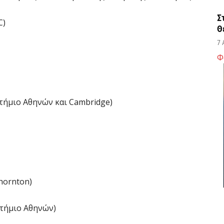
Σ
C)
Θ
7 
Φ
Κ
ο
η
τήμιο Αθηνών και Cambridge)
6 
Κ
Μ
β
6 
hornton)
Σ
τήμιο Αθηνών)
ε