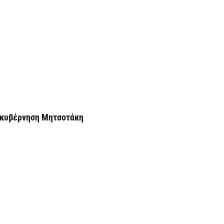
Ό
ε
0,
6 
Ο
ε
6 
ε κυβέρνηση Μητσοτάκη
Ά
m
π
6 
Υ
Π