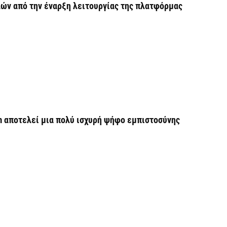
H
λών από την έναρξη λειτουργίας της πλατφόρμας
6 
Υ
ε
ε
6 
V
m αποτελεί μια πολύ ισχυρή ψήφο εμπιστοσύνης
ε
6 