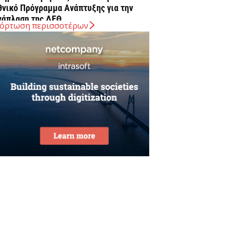
θνικό Πρόγραμμα Ανάπτυξης για την
νάπλαση της ΔΕΘ
όρτωση περισσοτέρων
Αυγούστου 2026
ΠΕΚΑ: Αύριο η δεύτερη πληρωμή των
ικαιούχων του Λογαριασμού Αγροτικής
στίας
Αυγούστου 2026
rediaBank: Στα 53,6 εκατ. ευρώ τα
παναλαμβανόμενα λειτουργικά κέρδη
Αυγούστου 2026
ιομηχανία: επίθεση ουσίας από ΕΛΑΣ σε
υβέρνηση Μητσοτάκη
Αυγούστου 2026