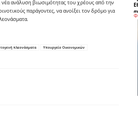
η νέα ανάλυση βιωσιμότητας του χρέους από την
Ε
ινοτικούς παράγοντες, να ανοίξει τον δρόμο για
α
Φ
λεονάσματα.
6 
Ο
δ
τογενή πλεονάσματα
Υπουργείο Οικονομικών
Ε
6 
C
ε
6 
Β
κ
6 