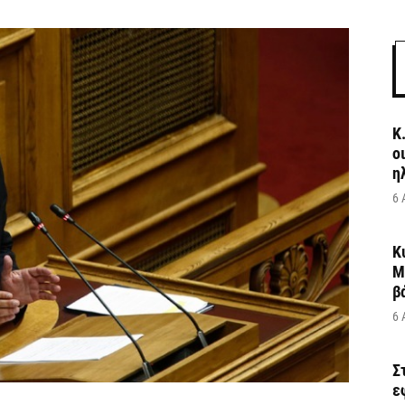
Κ
ο
η
6 
Κ
Μ
β
6 
Σ
ε