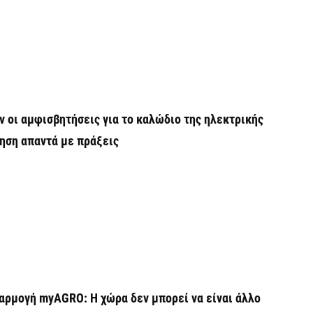
Ο
σ
6 
Ν
Ι
ν οι αμφισβητήσεις για το καλώδιο της ηλεκτρικής
6 
ηση απαντά με πράξεις
Ψ
κ
6 
Α
χ
Ο
αρμογή myAGRO: Η χώρα δεν μπορεί να είναι άλλο
6 