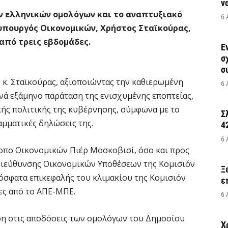
να
ν ελληνικών ομολόγων και το αναπτυξιακό
6 
υπουργός Οικονομικών, Χρήστος Σταϊκούρας,
 από τρεις εβδομάδες.
Έ
σ
σ
 κ. Σταϊκούρας, αξιοποιώντας την καθιερωμένη
6 
ανά εξάμηνο παράταση της ενισχυμένης εποπτείας,
κής πολιτικής της κυβέρνησης, σύμφωνα με το
Σ
μματικές δηλώσεις της.
4
6 
ροπο Οικονομικών Πιέρ Μοσκοβισί, όσο και προς
Διεύθυνσης Οικονομικών Υποθέσεων της Κομισιόν
Ξ
όσφατα επικεφαλής του κλιμακίου της Κομισιόν
ε
ες από το ΑΠΕ-ΜΠΕ.
6 
ση στις αποδόσεις των ομολόγων του Δημοσίου
Χ