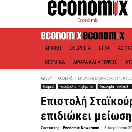
Economix
ΑΡΧΙΚΉ
ΕΝΈΡΓΕΙΑ
ΈΡΓΑ
ΑΣΤΙΚ
ΘΕΣΜΙΚΆ
ΆΡΘΡΑ ΚΑΙ ΑΠΌΨΕΙΣ
ΑΤ
Αρχική
Θεσμικά
Επιστολή Σταϊκούρα στην Κομι
Θεσμικά
Κοινοβούλιο - Κυβέρνηση
Οικονομία – Ανάπτυξη
Επιστολή Σταϊκούρ
επιδιώκει μείωσ
Συντάκτης:
Economix Newsroom
8 Αυγούστου 2