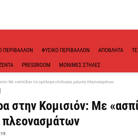
Ό ΠΕΡΙΒΆΛΛΟΝ
ΦΥΣΙΚΌ ΠΕΡΙΒΆΛΛΟΝ
ΑΠΌΒΛΗΤΑ
ΤΕ
ΖΈΝΤΑ
PRESSROOM
ΜΌΝΙΜΕΣ ΣΤΉΛΕΣ
σιόν: Με «ασπίδα» τα ομόλογα επιδιώκει μείωση πλεονασμάτων
α στην Κομισιόν: Με «ασπ
η πλεονασμάτων
019