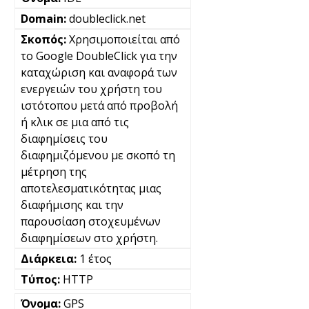
doubleclick.net
Χρησιμοποιείται από
το Google DoubleClick για την
καταχώριση και αναφορά των
ενεργειών του χρήστη του
ιστότοπου μετά από προβολή
ή κλικ σε μια από τις
διαφημίσεις του
διαφημιζόμενου με σκοπό τη
μέτρηση της
αποτελεσματικότητας μιας
διαφήμισης και την
παρουσίαση στοχευμένων
διαφημίσεων στο χρήστη.
1 έτος
HTTP
GPS