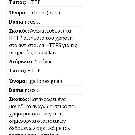
HTTP
__cfduid (os.tc)
os.tc
Ανακατευθύνει τα
HTTP αιτήματα του χρήστη
στα αντίστοιχα HTTPS για τις
υπηρεσίες Couldflare.
1 μήνας
HTTP
_ga (onesignal)
os.tc
Καταγράφει ένα
μοναδικό αναγνωριστικό που
χρησιμοποιείται για τη
δημιουργία στατιστικών
δεδομένων σχετικά με τον