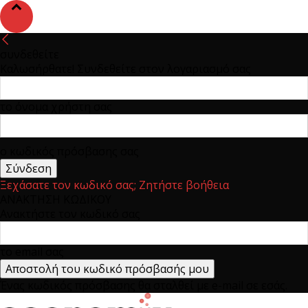
συνδεθείτε
Καλωσήρθατε! Συνδεθείτε στον λογαριασμό σας
το όνομα χρήστη σας
ο κωδικός πρόσβασης σας
Ξεχάσατε τον κωδικό σας; Ζητήστε βοήθεια
ΑΝΑΚΤΗΣΗ ΚΩΔΙΚΟΥ
Ανακτήστε τον κωδικό σας
το email σας
Ένας κωδικός πρόσβασης θα σταλθεί με e-mail σε εσάς.