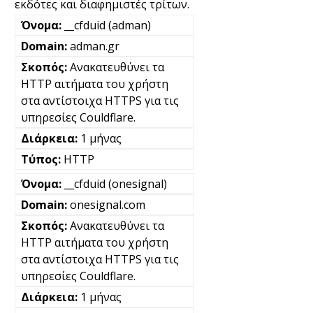
εκδότες και διαφημιστές τρίτων.
__cfduid (adman)
adman.gr
Ανακατευθύνει τα
HTTP αιτήματα του χρήστη
στα αντίστοιχα HTTPS για τις
υπηρεσίες Couldflare.
1 μήνας
HTTP
__cfduid (onesignal)
onesignal.com
Ανακατευθύνει τα
HTTP αιτήματα του χρήστη
στα αντίστοιχα HTTPS για τις
υπηρεσίες Couldflare.
1 μήνας