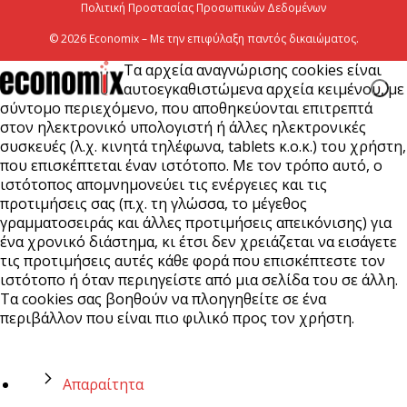
Πολιτική Προστασίας Προσωπικών Δεδομένων
© 2026 Economix – Με την επιφύλαξη παντός δικαιώματος.
Τα αρχεία αναγνώρισης cookies είναι
αυτοεγκαθιστώμενα αρχεία κειμένου, με
σύντομο περιεχόμενο, που αποθηκεύονται επιτρεπτά
στον ηλεκτρονικό υπολογιστή ή άλλες ηλεκτρονικές
συσκευές (λ.χ. κινητά τηλέφωνα, tablets κ.ο.κ.) του χρήστη,
που επισκέπτεται έναν ιστότοπο. Με τον τρόπο αυτό, ο
ιστότοπος απομνημονεύει τις ενέργειες και τις
προτιμήσεις σας (π.χ. τη γλώσσα, το μέγεθος
γραμματοσειράς και άλλες προτιμήσεις απεικόνισης) για
ένα χρονικό διάστημα, κι έτσι δεν χρειάζεται να εισάγετε
τις προτιμήσεις αυτές κάθε φορά που επισκέπτεστε τον
ιστότοπο ή όταν περιηγείστε από μια σελίδα του σε άλλη.
Τα cookies σας βοηθούν να πλοηγηθείτε σε ένα
περιβάλλον που είναι πιο φιλικό προς τον χρήστη.
Απαραίτητα