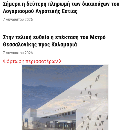
Σήμερα η δεύτερη πληρωμή των δικαιούχων του
Λογαριασμού Αγροτικής Εστίας
7 Αυγούστου 2026
Στην τελική ευθεία η επέκταση του Μετρό
Θεσσαλονίκης προς Καλαμαριά
7 Αυγούστου 2026
Φόρτωση περισσοτέρων
Κ. Χατζηδάκης: Στον κάλαθο των αχρήστων οι
αμφισβητήσεις για το καλώδιο της ηλεκτρικής
διασύνδεσης...
6 Αυγούστου 2026
Κυβερνητική Επιτροπή Βιομηχανίας – Κυρ.
Μητσοτάκης: Η ενίσχυση της παραγωγικής βάσης
αποτελεί στρατηγική προτεραιότητα