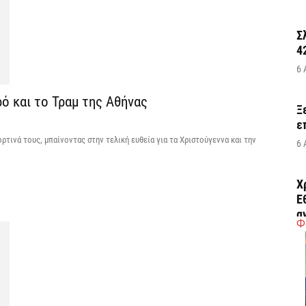
Σ
4
6 
ό και το Τραμ της Αθήνας
Ξ
ε
ρτινά τους, μπαίνοντας στην τελική ευθεία για τα Χριστούγεννα και την
6 
Χ
Ε
α
Φ
6 
Ο
δ
Ε