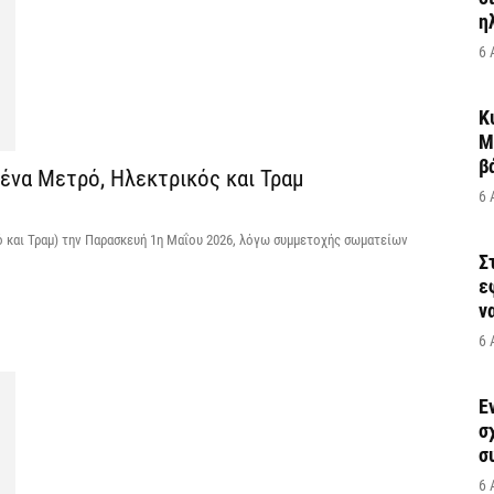
η
6 
Κ
Μ
β
ένα Μετρό, Ηλεκτρικός και Τραμ
6 
ό και Τραμ) την Παρασκευή 1η Μαΐου 2026, λόγω συμμετοχής σωματείων
Σ
ε
να
6 
Έ
σ
σ
6 