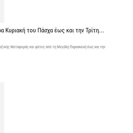
6 
Ψ
κ
 Κυριακή του Πάσχα έως και την Τρίτη...
6 
αζικής Μεταφοράς και φέτος από τη Μεγάλη Παρασκευή έως και την
Α
χ
Ο
6 
Ό
ε
0,
6 
Ο