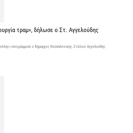
V
ε
ουργία τραμ», δήλωσε ο Στ. Αγγελούδης
6 
 πόλης» υπογράμμισε ο δήμαρχος Θεσσαλονίκης, Στέλιος Αγγελούδης