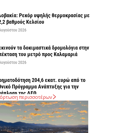
λοβακία: Ρεκόρ υψηλής θερμοκρασίας με
2,2 βαθμούς Κελσίου
Αυγούστου 2026
εκινούν τα δοκιμαστικά δρομολόγια στην
πέκταση του μετρό προς Καλαμαριά
Αυγούστου 2026
ρηματοδότηση 204,6 εκατ. ευρώ από το
θνικό Πρόγραμμα Ανάπτυξης για την
νάπλαση της ΔΕΘ
όρτωση περισσοτέρων
Αυγούστου 2026
ΠΕΚΑ: Αύριο η δεύτερη πληρωμή των
ικαιούχων του Λογαριασμού Αγροτικής
στίας