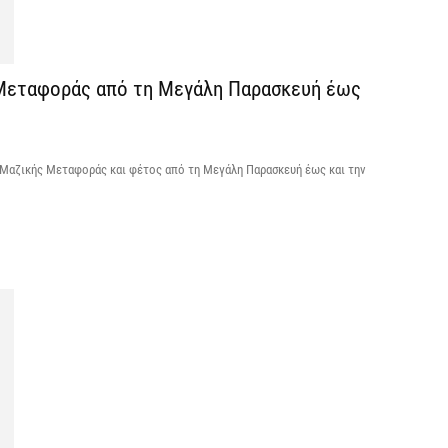
ε
6 
 Μεταφοράς από τη Μεγάλη Παρασκευή έως
Ά
m
π
 Μαζικής Μεταφοράς και φέτος από τη Μεγάλη Παρασκευή έως και την
6 
Υ
Π
H
6 
Υ
ε
ε
6 