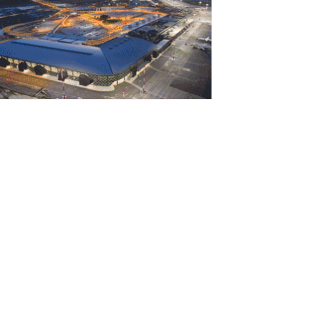
Αυγούστου 2026
rediaBank: Στα 53,6 εκατ. ευρώ τα
παναλαμβανόμενα λειτουργικά κέρδη
Αυγούστου 2026
ιομηχανία: επίθεση ουσίας από ΕΛΑΣ σε
υβέρνηση Μητσοτάκη
Αυγούστου 2026
ι ελληνικές scale-ups επιχειρήσεις
τρέφονται στην ανάπτυξη
Αυγούστου 2026
έο ιστορικό ρεκόρ για την AEGEAN τον
ούλιο με 2 εκατομμύρια επιβάτες