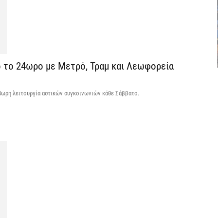
6 
C
ε
ο το 24ωρο με Μετρό, Τραμ και Λεωφορεία
6 
Β
4ωρη λειτουργία αστικών συγκοινωνιών κάθε Σάββατο.
κ
6 
Ο
σ
6 
Ν
Ι