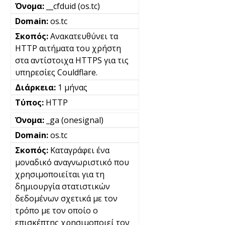
__cfduid (os.tc)
os.tc
Ανακατευθύνει τα
HTTP αιτήματα του χρήστη
στα αντίστοιχα HTTPS για τις
υπηρεσίες Couldflare.
1 μήνας
HTTP
_ga (onesignal)
os.tc
Καταγράφει ένα
μοναδικό αναγνωριστικό που
χρησιμοποιείται για τη
δημιουργία στατιστικών
δεδομένων σχετικά με τον
τρόπο με τον οποίο ο
επισκέπτης χρησιμοποιεί τον