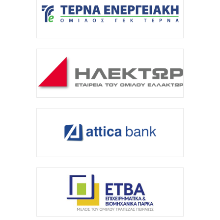
Θεσσαλονίκη: Οι αλλαγές στις λεωφορειακές
γραμμές που θα ισχύσουν με τη λειτουργία της
επέκτασης...
7 Αυγούστου 2026
Υποχώρησε στο 3,4% ο πληθωρισμός τον Ιούλιο
7 Αυγούστου 2026
«Γιατί οι Τούρκοι συρρέουν στα ελληνικά νησιά;»
7 Αυγούστου 2026
Αναρτήθηκε o διαγωνισμός για την ανάπλαση της
ΔΕΘ (φωτογραφίες)
7 Αυγούστου 2026