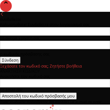
συνδεθείτε
Καλωσήρθατε! Συνδεθείτε στον λογαριασμό σας
το όνομα χρήστη σας
ο κωδικός πρόσβασης σας
Ξεχάσατε τον κωδικό σας; Ζητήστε βοήθεια
ΑΝΑΚΤΗΣΗ ΚΩΔΙΚΟΥ
Ανακτήστε τον κωδικό σας
το email σας
Ένας κωδικός πρόσβασης θα σταλθεί με e-mail σε εσάς.