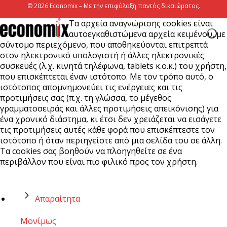
© 2026 Economix – Με την επιφύλαξη παντός δικαιώματος.
Τα αρχεία αναγνώρισης cookies είναι
αυτοεγκαθιστώμενα αρχεία κειμένου, με
σύντομο περιεχόμενο, που αποθηκεύονται επιτρεπτά
στον ηλεκτρονικό υπολογιστή ή άλλες ηλεκτρονικές
συσκευές (λ.χ. κινητά τηλέφωνα, tablets κ.ο.κ.) του χρήστη,
που επισκέπτεται έναν ιστότοπο. Με τον τρόπο αυτό, ο
ιστότοπος απομνημονεύει τις ενέργειες και τις
προτιμήσεις σας (π.χ. τη γλώσσα, το μέγεθος
γραμματοσειράς και άλλες προτιμήσεις απεικόνισης) για
ένα χρονικό διάστημα, κι έτσι δεν χρειάζεται να εισάγετε
τις προτιμήσεις αυτές κάθε φορά που επισκέπτεστε τον
ιστότοπο ή όταν περιηγείστε από μια σελίδα του σε άλλη.
Τα cookies σας βοηθούν να πλοηγηθείτε σε ένα
περιβάλλον που είναι πιο φιλικό προς τον χρήστη.
Απαραίτητα
Μονίμως