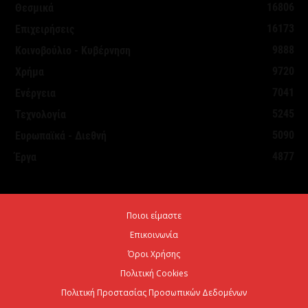
16806
Θεσμικά
16173
Επιχειρήσεις
9888
Κοινοβούλιο - Κυβέρνηση
9720
Χρήμα
7041
Ενέργεια
5245
Τεχνολογία
5090
Ευρωπαϊκά - Διεθνή
4877
Έργα
Ποιοι είμαστε
Επικοινωνία
Όροι Χρήσης
Πολιτική Cookies
Πολιτική Προστασίας Προσωπικών Δεδομένων