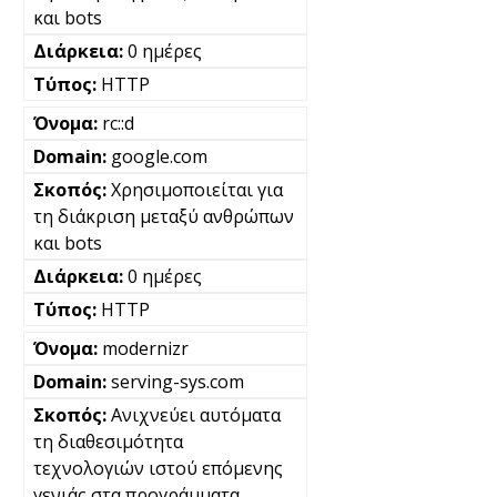
και bots
0 ημέρες
HTTP
rc::d
google.com
Χρησιμοποιείται για
τη διάκριση μεταξύ ανθρώπων
και bots
0 ημέρες
HTTP
modernizr
serving-sys.com
Ανιχνεύει αυτόματα
τη διαθεσιμότητα
τεχνολογιών ιστού επόμενης
γενιάς στα προγράμματα