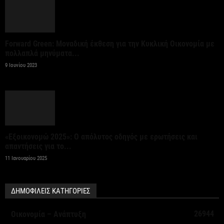
Forward Green: Μοναδική έκθεση για την Κυκλική Οικονομία με
πολλαπλά μηνύματα...
9 Ιουνίου 2023
«Εξοικονομώ 2025»: Ο απόλυτος οδηγός με ερωτήσεις και
απαντήσεις για το...
11 Ιανουαρίου 2025
ΔΗΜΟΦΙΛΕΙΣ ΚΑΤΗΓΟΡΙΕΣ
26944
Οικονομία – Ανάπτυξη