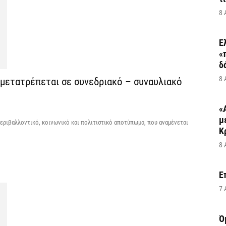
8 
Ε
«
δ
8 
μετατρέπεται σε συνεδριακό – συναυλιακό
«
μ
περιβαλλοντικό, κοινωνικό και πολιτιστικό αποτύπωμα, που αναμένεται
Κ
8 
Ε
7 
Ό