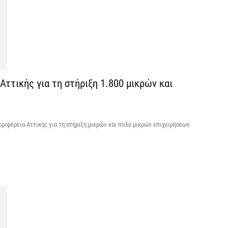
Σ
Ι
7 
Θ
Αττικής για τη στήριξη 1.800 μικρών και
Π
ε
7 
εριφέρεια Αττικής για τη στήριξη μικρών και πολύ μικρών επιχειρήσεων
Χ
ό
7 
Έ
α
7 