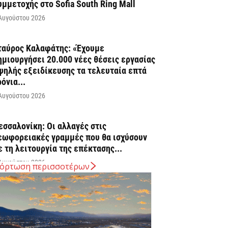
υμμετοχής στο Sofia South Ring Mall
Αυγούστου 2026
ταύρος Καλαφάτης: «Έχουμε
ημιουργήσει 20.000 νέες θέσεις εργασίας
ψηλής εξειδίκευσης τα τελευταία επτά
ρόνια...
Αυγούστου 2026
εσσαλονίκη: Οι αλλαγές στις
εωφορειακές γραμμές που θα ισχύσουν
ε τη λειτουργία της επέκτασης...
Αυγούστου 2026
όρτωση περισσοτέρων
ποχώρησε στο 3,4% ο πληθωρισμός τον
ούλιο
Αυγούστου 2026