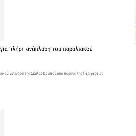
«
ν
7 
Α
 για πλήρη ανάπλαση του παραλιακού
α
7 
αλιακού μετώπου της Σκάλας Ωρωπού από πόρους της Περιφέρειας
Κ
Σ
α
7 
Σ
φ
3