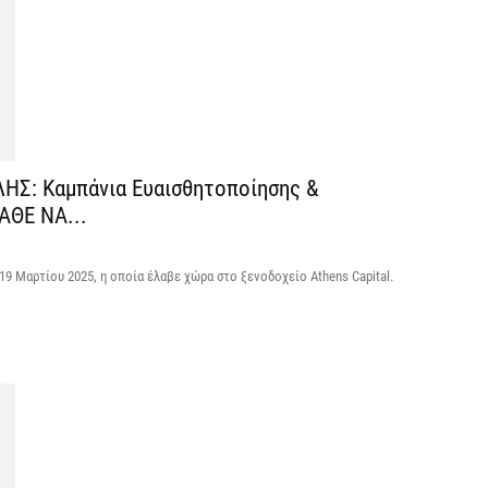
7 
Η
χ
Ο
το
7 
ΛΗΣ: Καμπάνια Ευαισθητοποίησης &
ΑΘΕ ΝΑ...
Κ
Σ
9 Μαρτίου 2025, η οποία έλαβε χώρα στο ξενοδοχείο Athens Capital.
δ
7 
Υ
Π
β
7 