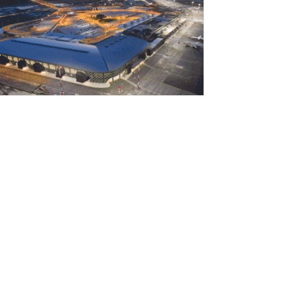
Γιατί οι Τούρκοι συρρέουν στα ελληνικά
ησιά;»
Αυγούστου 2026
ναρτήθηκε o διαγωνισμός για την
νάπλαση της ΔΕΘ (φωτογραφίες)
Αυγούστου 2026
ΑΠ: Tρεις παρεμβάσεις του Στρατηγικού
χεδίου της ΚΑΠ για ενίσχυση της
νταγωνιστικότητας των γεωργικών...
Αυγούστου 2026
τήριξη σε περισσότερους από 1.600
οιτητές του Πανεπιστημίου Κρήτης με
,358 εκατ. ευρώ για...