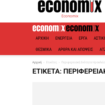
Economix
ΑΡΧΙΚΉ
ΕΝΈΡΓΕΙΑ
ΈΡΓΑ
ΑΣΤΙΚ
ΘΕΣΜΙΚΆ
ΆΡΘΡΑ ΚΑΙ ΑΠΌΨΕΙΣ
ΑΤ
Αρχική
Ετικέτες
Περιφερειακή Ενότητα Ηρακλεί
ΕΤΙΚΈΤΑ: ΠΕΡΙΦΕΡΕΙ