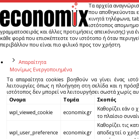
Τα αρχεία αναγνώρισ
που αποθηκεύονται ε
κινητά τηλέφωνα, tab
ιστότοπος απομνημονε
γραμματοσειράς και άλλες προτιμήσεις απεικόνισης) για έν
κάθε φορά που επισκέπτεστε τον ιστότοπο ή όταν περιηγεί
περιβάλλον που είναι πιο φιλικό προς τον χρήστη.
Απαραίτητα
Μονίμως Ενεργοποιημένα
Τα απαραίτητα cookies βοηθούν να γίνει ένας ιστ
λειτουργίες όπως η πλοήγηση στη σελίδα και η πρόσβ
ιστότοπος δεν μπορεί να λειτουργήσει σωστά χωρίς αυτ
Ονομα
Τομέα
Σκοπός
Καθορίζει εάν ο 
wpl_viewed_cookie
economix.gr
το πλαίσιο συναί
Καθορίζει τις κατ
wpl_user_preference
economix.gr
αποδεχτεί ο χρήσ