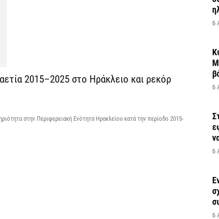
η
6 
Κ
Μ
β
καετία 2015–2025 στο Ηράκλειο και ρεκόρ
6 
Σ
τηριότητα στην Περιφερειακή Ενότητα Ηρακλείου κατά την περίοδο 2015-
ε
να
6 
Έ
σ
σ
6 