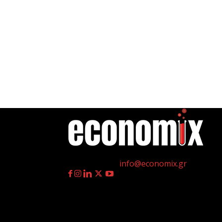
η
Γεννημένοι την 4
Ιουλίου.
Επικοινωνία:
info@economix.gr