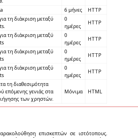
e.
ha
6 μήνες
HTTP
V
για τη διάκριση μεταξύ
0
ε
HTTP
s.
ημέρες
6 
για τη διάκριση μεταξύ
0
HTTP
ts
ημέρες
για τη διάκριση μεταξύ
0
HTTP
ts
ημέρες
για τη διάκριση μεταξύ
0
HTTP
ts
ημέρες
τα τη διαθεσιμότητα
ύ επόμενης γενιάς στα
Μόνιμα
HTML
ιήγησης των χρηστών.
παρακολούθηση επισκεπτών σε ιστότοπους.