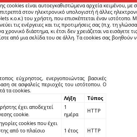
ε
ης cookies είναι αυτοεγκαθιστώμενα αρχεία κειμένου, με 
πιτρεπτά στον ηλεκτρονικό υπολογιστή ή άλλες ηλεκτρονικ
6 
lets κ.ο.κ.) του χρήστη, που επισκέπτεται έναν ιστότοπο. 
ύει τις ενέργειες και τις προτιμήσεις σας (π.χ. τη γλώσσα
α χρονικό διάστημα, κι έτσι δεν χρειάζεται να εισάγετε τι
Ά
στε από μια σελίδα του σε άλλη. Τα cookies σας βοηθούν ν
m
π
6 
Υ
ότοπος εύχρηστος, ενεργοποιώντας βασικές
Π
αση σε ασφαλείς περιοχές του ιστότοπου. Ο
H
ά τα cookies.
6 
Λήξη
Τύπος
χρήστης έχει αποδεχτεί
1
HTTP
Υ
νεσης cookie.
ημέρα
ε
ηγορίες cookies που έχει
ε
της από το πλαίσιο
1 έτος
HTTP
6 