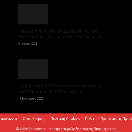
6 
Ψ
κ
Forward Green: Μοναδική έκθεση για την
6 
Κυκλική Οικονομία με πολλαπλά μηνύματα...
9 Ιουνίου 2023
Α
χ
Ο
6 
«Εξοικονομώ 2025»: Ο απόλυτος οδηγός με
ερωτήσεις και απαντήσεις για το...
Ό
ε
11 Ιανουαρίου 2025
0,
6 
πικοινωνία
Όροι Χρήσης
Πολιτική Cookies
Πολιτική Προστασίας Προ
© 2026 Economix – Με την επιφύλαξη παντός δικαιώματος.
Ο