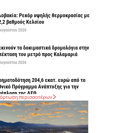
λοβακία: Ρεκόρ υψηλής θερμοκρασίας με
2,2 βαθμούς Κελσίου
Αυγούστου 2026
εκινούν τα δοκιμαστικά δρομολόγια στην
πέκταση του μετρό προς Καλαμαριά
Αυγούστου 2026
ρηματοδότηση 204,6 εκατ. ευρώ από το
θνικό Πρόγραμμα Ανάπτυξης για την
νάπλαση της ΔΕΘ
όρτωση περισσοτέρων
Αυγούστου 2026
ΠΕΚΑ: Αύριο η δεύτερη πληρωμή των
ικαιούχων του Λογαριασμού Αγροτικής
στίας