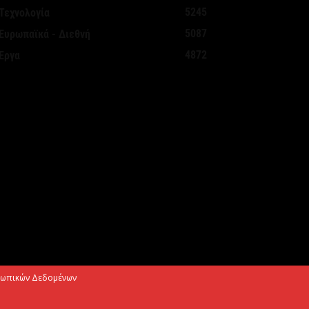
Αυγούστου 2026
5245
Τεχνολογία
5087
Ευρωπαϊκά - Διεθνή
εκασμοί για την καταπολέμηση των
4872
Έργα
ουνουπιών, στις 10-11-12 Αυγούστου
Αυγούστου 2026
ίρεται η προληπτική σύσταση για μη
ρήση του νερού στη Σίβηρη –
λοκληρώθηκαν οι...
Αυγούστου 2026
μιλος JUMBO: Καθαρά κέρδη 320 εκατ.
υρώ για το 2025 – Διανομή μερίσματος
70...
Αυγούστου 2026
σωπικών Δεδομένων
κτώ νέα οχήματα μεταφοράς