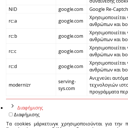
συναίνεσης cooki
NID
google.com
Google Re-Captc
Χρησιμοποιείται 
rc::a
google.com
ανθρώπων και bot
Χρησιμοποιείται 
rc::b
google.com
ανθρώπων και bo
Χρησιμοποιείται 
rc::c
google.com
ανθρώπων και bo
Χρησιμοποιείται 
rc::d
google.com
ανθρώπων και bo
Ανιχνεύει αυτόμα
serving-
modernizr
τεχνολογιών ιστο
sys.com
προγράμματα περ
Διαφήμισης
Διαφήμισης
Τα cookies μάρκετινγκ χρησιμοποιούνται για την 