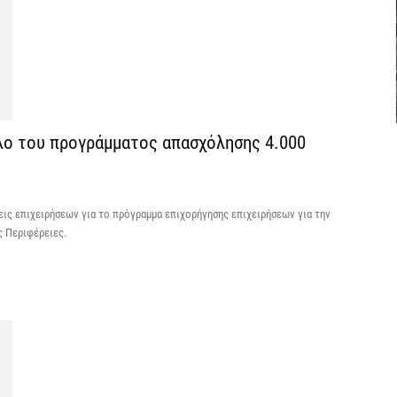
7 
Θ
λ
μ
7 
ύκλο του προγράμματος απασχόλησης 4.000
Υ
Ι
ήσεις επιχειρήσεων για το πρόγραμμα επιχορήγησης επιχειρήσεων για την
7 
ς Περιφέρειες.
«
ν
7 
Α
α