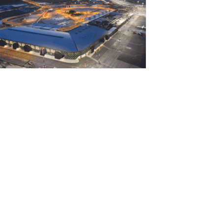
Αυγούστου 2026
εσσαλονίκη: Οι αλλαγές στις
εωφορειακές γραμμές που θα ισχύσουν
ε τη λειτουργία της επέκτασης...
Αυγούστου 2026
ποχώρησε στο 3,4% ο πληθωρισμός τον
ούλιο
Αυγούστου 2026
Γιατί οι Τούρκοι συρρέουν στα ελληνικά
ησιά;»
Αυγούστου 2026
ναρτήθηκε o διαγωνισμός για την
νάπλαση της ΔΕΘ (φωτογραφίες)