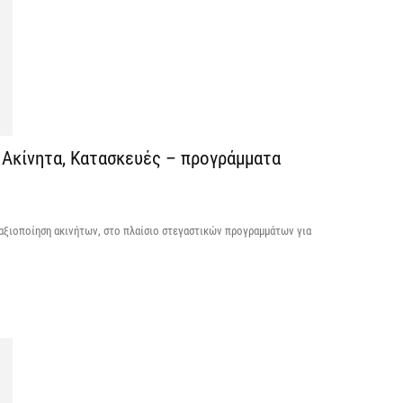
ε
7 
Χ
ό
7 
ε Ακίνητα, Κατασκευές – προγράμματα
αξιοποίηση ακινήτων, στο πλαίσιο στεγαστικών προγραμμάτων για