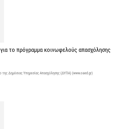
7 
Κ
Σ
α
7 
 για το πρόγραμμα κοινωφελούς απασχόλησης
Σ
φ
3
πο της Δημόσιας Υπηρεσίας Απασχόλησης (ΔΥΠΑ) (www.oaed.gr)
7 
Η
χ
Ο
το
7 