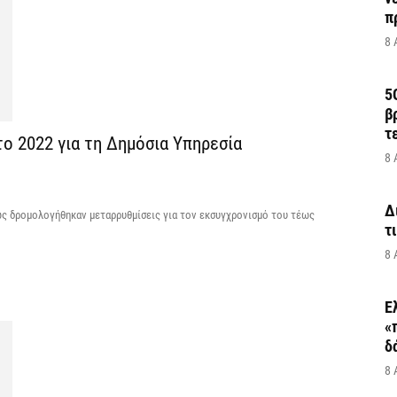
π
8 
5
β
τ
ο 2022 για τη Δημόσια Υπηρεσία
8 
Δ
ώς δρομολογήθηκαν μεταρρυθμίσεις για τον εκσυγχρονισμό του τέως
τ
8 
Ε
«
δ
8 