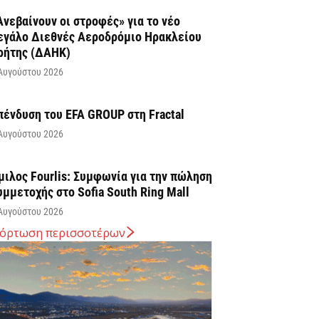
Ανεβαίνουν οι στροφές» για το νέο
εγάλο Διεθνές Αεροδρόμιο Ηρακλείου
ρήτης (ΔΑΗΚ)
Αυγούστου 2026
πένδυση του EFA GROUP στη Fractal
Αυγούστου 2026
μιλος Fourlis: Συμφωνία για την πώληση
υμμετοχής στο Sofia South Ring Mall
Αυγούστου 2026
όρτωση περισσοτέρων
ταύρος Καλαφάτης: «Έχουμε
ημιουργήσει 20.000 νέες θέσεις εργασίας
ψηλής εξειδίκευσης τα τελευταία επτά
ρόνια...