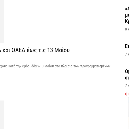
«
μ
Κ
8 
Ε
 και ΟΑΕΔ έως τις 13 Μαΐου
7 
ούχους κατά την εβδομάδα 9-13 Μαΐου στο πλαίσιο των προγραμματισμένων
Ό
σ
7 
Φ
Σ
δ
υ
χ