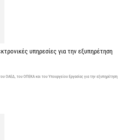
Κ
Σ
δ
7 
κτρονικές υπηρεσίες για την εξυπηρέτηση
Υ
Π
β
7 
του ΟΑΕΔ, του ΟΠΕΚΑ και του Υπουργείου Εργασίας για την εξυπηρέτηση
Σ
Ι
7 
Θ
Π