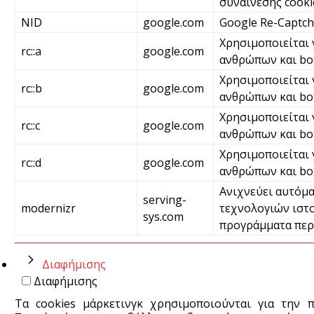
συναίνεσης cooki
NID
google.com
Google Re-Captc
Χρησιμοποιείται 
rc::a
google.com
ανθρώπων και bot
Χρησιμοποιείται 
rc::b
google.com
ανθρώπων και bo
Χρησιμοποιείται 
rc::c
google.com
ανθρώπων και bo
Χρησιμοποιείται 
rc::d
google.com
ανθρώπων και bo
Ανιχνεύει αυτόμα
serving-
modernizr
τεχνολογιών ιστο
sys.com
προγράμματα περ
Διαφήμισης
Διαφήμισης
Τα cookies μάρκετινγκ χρησιμοποιούνται για την 