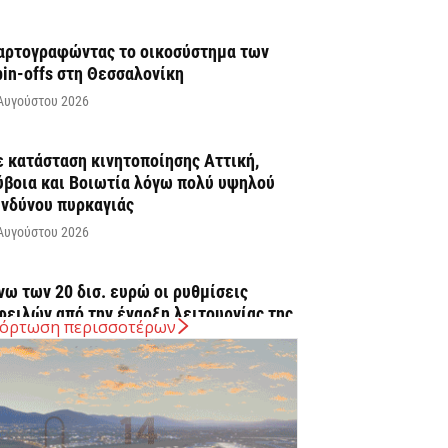
αρτογραφώντας το οικοσύστημα των
pin-offs στη Θεσσαλονίκη
Αυγούστου 2026
ε κατάσταση κινητοποίησης Αττική,
ύβοια και Βοιωτία λόγω πολύ υψηλού
ινδύνου πυρκαγιάς
Αυγούστου 2026
νω των 20 δισ. ευρώ οι ρυθμίσεις
φειλών από την έναρξη λειτουργίας της
όρτωση περισσοτέρων
λατφόρμας
Αυγούστου 2026
υρ. Μητσοτάκης: Η είσοδος της Meridiam
ποτελεί μια πολύ ισχυρή ψήφο