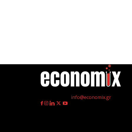
η
Γεννημένοι την 4
Ιουλίου.
Επικοινωνία:
info@economix.gr