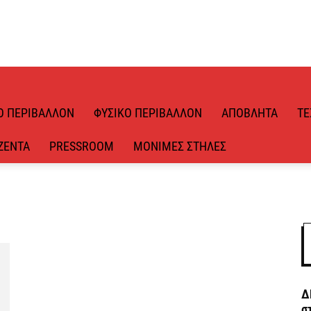
Ό ΠΕΡΙΒΆΛΛΟΝ
ΦΥΣΙΚΌ ΠΕΡΙΒΆΛΛΟΝ
ΑΠΌΒΛΗΤΑ
ΤΕ
ΖΈΝΤΑ
PRESSROOM
ΜΌΝΙΜΕΣ ΣΤΉΛΕΣ
Δ
σ