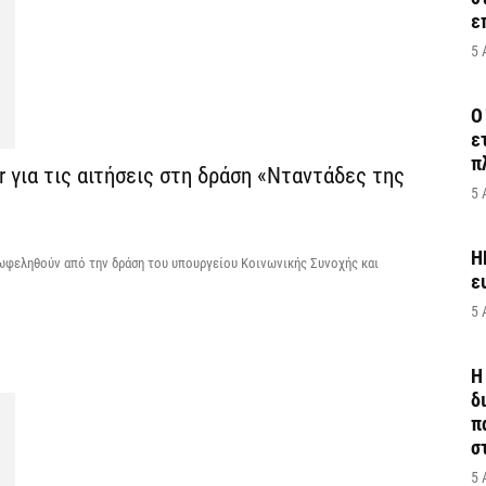
ε
5 
Ο
ε
π
r για τις αιτήσεις στη δράση «Νταντάδες της
5 
H
 ωφεληθούν από την δράση του υπουργείου Κοινωνικής Συνοχής και
ε
5 
Η
δ
π
σ
5 