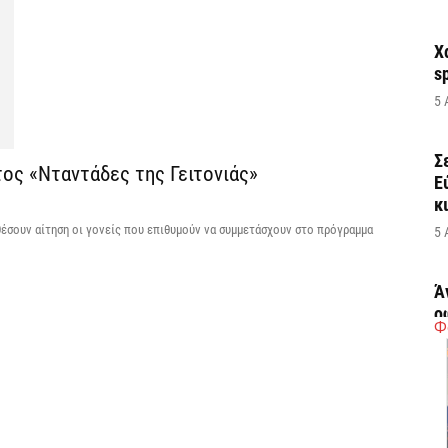
Χ
s
5 
Σ
ος «Νταντάδες της Γειτονιάς»
Ε
κ
θέσουν αίτηση οι γονείς που επιθυμούν να συμμετάσχουν στο πρόγραμμα
5 
Ά
ο
Φ
π
5 
Κ
α