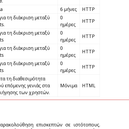
e.
Χ
ha
6 μήνες
HTTP
σ
για τη διάκριση μεταξύ
0
Σ
HTTP
s.
ημέρες
5 
για τη διάκριση μεταξύ
0
HTTP
ts
ημέρες
Έ
για τη διάκριση μεταξύ
0
HTTP
«
ts
ημέρες
5 
για τη διάκριση μεταξύ
0
HTTP
ts
ημέρες
τα τη διαθεσιμότητα
ύ επόμενης γενιάς στα
Μόνιμα
HTML
ιήγησης των χρηστών.
παρακολούθηση επισκεπτών σε ιστότοπους.