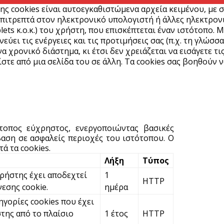
ης cookies είναι αυτοεγκαθιστώμενα αρχεία κειμένου, με 
σ
πιτρεπτά στον ηλεκτρονικό υπολογιστή ή άλλες ηλεκτρονικ
8
lets κ.ο.κ.) του χρήστη, που επισκέπτεται έναν ιστότοπο. 
5 
ύει τις ενέργειες και τις προτιμήσεις σας (π.χ. τη γλώσσα
α χρονικό διάστημα, κι έτσι δεν χρειάζεται να εισάγετε τι
στε από μια σελίδα του σε άλλη. Τα cookies σας βοηθούν ν
Δ
κ
5 
Η
ότοπος εύχρηστος, ενεργοποιώντας βασικές
η
αση σε ασφαλείς περιοχές του ιστότοπου. Ο
Α
ά τα cookies.
5 
Λήξη
Τύπος
χρήστης έχει αποδεχτεί
1
HTTP
C
νεσης cookie.
ημέρα
π
ηγορίες cookies που έχει
5 
της από το πλαίσιο
1 έτος
HTTP