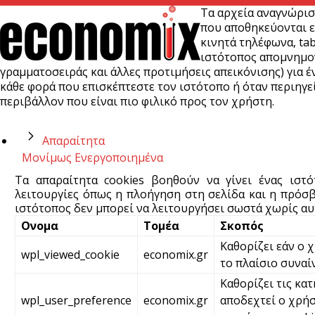
Τα αρχεία αναγνώρισ
που αποθηκεύονται ε
κινητά τηλέφωνα, tab
ιστότοπος απομνημονε
γραμματοσειράς και άλλες προτιμήσεις απεικόνισης) για έν
κάθε φορά που επισκέπτεστε τον ιστότοπο ή όταν περιηγεί
περιβάλλον που είναι πιο φιλικό προς τον χρήστη.
Απαραίτητα
Μονίμως Ενεργοποιημένα
Τα απαραίτητα cookies βοηθούν να γίνει ένας ιστ
λειτουργίες όπως η πλοήγηση στη σελίδα και η πρόσβ
ιστότοπος δεν μπορεί να λειτουργήσει σωστά χωρίς αυτ
Ονομα
Τομέα
Σκοπός
Καθορίζει εάν ο 
wpl_viewed_cookie
economix.gr
το πλαίσιο συναί
Καθορίζει τις κατ
wpl_user_preference
economix.gr
αποδεχτεί ο χρήσ