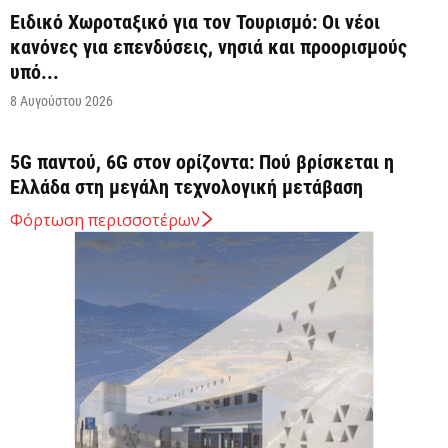
Ειδικό Χωροταξικό για τον Τουρισμό: Οι νέοι
κανόνες για επενδύσεις, νησιά και προορισμούς
υπό...
8 Αυγούστου 2026
5G παντού, 6G στον ορίζοντα: Πού βρίσκεται η
Ελλάδα στη μεγάλη τεχνολογική μετάβαση
8 Αυγούστου 2026
Φόρτωση περισσοτέρων
Διευρύνεται η εθνική πρωτοβουλία για τις τιμές
στο ράφι των σούπερ μάρκετ
8 Αυγούστου 2026
Ελληνική Αναπτυξιακή Τράπεζα: Με «προίκα» 2
δισ. ευρώ ανοίγει δρόμο για δάνεια έως 5...
8 Αυγούστου 2026