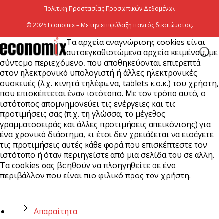
Πολιτική Προστασίας Προσωπικών Δεδομένων
© 2026 Economix – Με την επιφύλαξη παντός δικαιώματος.
Τα αρχεία αναγνώρισης cookies είναι
αυτοεγκαθιστώμενα αρχεία κειμένου, με
σύντομο περιεχόμενο, που αποθηκεύονται επιτρεπτά
στον ηλεκτρονικό υπολογιστή ή άλλες ηλεκτρονικές
συσκευές (λ.χ. κινητά τηλέφωνα, tablets κ.ο.κ.) του χρήστη,
που επισκέπτεται έναν ιστότοπο. Με τον τρόπο αυτό, ο
ιστότοπος απομνημονεύει τις ενέργειες και τις
προτιμήσεις σας (π.χ. τη γλώσσα, το μέγεθος
γραμματοσειράς και άλλες προτιμήσεις απεικόνισης) για
ένα χρονικό διάστημα, κι έτσι δεν χρειάζεται να εισάγετε
τις προτιμήσεις αυτές κάθε φορά που επισκέπτεστε τον
ιστότοπο ή όταν περιηγείστε από μια σελίδα του σε άλλη.
Τα cookies σας βοηθούν να πλοηγηθείτε σε ένα
περιβάλλον που είναι πιο φιλικό προς τον χρήστη.
Απαραίτητα