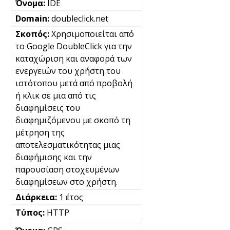
IDE
doubleclick.net
Χρησιμοποιείται από
το Google DoubleClick για την
καταχώριση και αναφορά των
ενεργειών του χρήστη του
ιστότοπου μετά από προβολή
ή κλικ σε μια από τις
διαφημίσεις του
διαφημιζόμενου με σκοπό τη
μέτρηση της
αποτελεσματικότητας μιας
διαφήμισης και την
παρουσίαση στοχευμένων
διαφημίσεων στο χρήστη.
1 έτος
HTTP