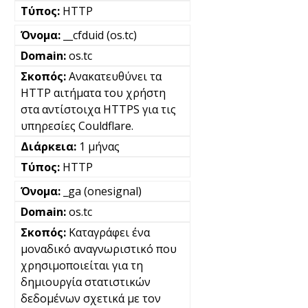
HTTP
__cfduid (os.tc)
os.tc
Ανακατευθύνει τα
HTTP αιτήματα του χρήστη
στα αντίστοιχα HTTPS για τις
υπηρεσίες Couldflare.
1 μήνας
HTTP
_ga (onesignal)
os.tc
Καταγράφει ένα
μοναδικό αναγνωριστικό που
χρησιμοποιείται για τη
δημιουργία στατιστικών
δεδομένων σχετικά με τον