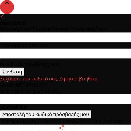
συνδεθείτε
Καλωσήρθατε! Συνδεθείτε στον λογαριασμό σας
το όνομα χρήστη σας
ο κωδικός πρόσβασης σας
Ξεχάσατε τον κωδικό σας; Ζητήστε βοήθεια
ΑΝΑΚΤΗΣΗ ΚΩΔΙΚΟΥ
Ανακτήστε τον κωδικό σας
το email σας
Ένας κωδικός πρόσβασης θα σταλθεί με e-mail σε εσάς.