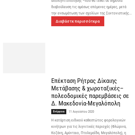
απολιγνιτοποίησης –που θα τεθεί σε δημόσια
διαβούλευση τις αμέσως επόμενες ημέρες, μετά
την ενσωμάτωση των σχολίων της Συντονιστικής...
Διαβάστε περισσότερα
Επέκταση Ρήτρας Δίκαιης
Μετάβασης & χωροταξικές–
πολεοδομικές παρεμβάσεις σε
Δ. Μακεδονία-Μεγαλόπολη
Ενέργεια
11 Αυγούστου 2020
Η κατάρτιση ειδικού καθεστώτος φορολογικών
κινήτρων για τις λιγνιτικές περιοχές (Φλώρινα,
Κοζάνη, Αμύνταιο, Πτολεμαΐδα, Μεγαλόπολη), η