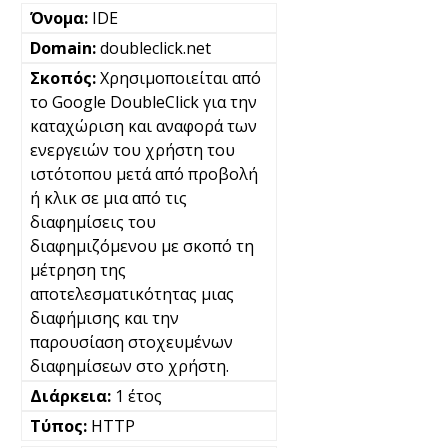
IDE
doubleclick.net
Χρησιμοποιείται από
το Google DoubleClick για την
καταχώριση και αναφορά των
ενεργειών του χρήστη του
ιστότοπου μετά από προβολή
ή κλικ σε μια από τις
διαφημίσεις του
διαφημιζόμενου με σκοπό τη
μέτρηση της
αποτελεσματικότητας μιας
διαφήμισης και την
παρουσίαση στοχευμένων
διαφημίσεων στο χρήστη.
1 έτος
HTTP