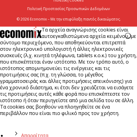
Πολιτική Cookies
Πολιτική Προστασίας Προσωπικών Δεδομένων
© 2026 Economix – Με την επιφύλαξη παντός δικαιώματος.
Τα αρχεία αναγνώρισης cookies είναι
αυτοεγκαθιστώμενα αρχεία κειμένου, με
σύντομο περιεχόμενο, που αποθηκεύονται επιτρεπτά
στον ηλεκτρονικό υπολογιστή ή άλλες ηλεκτρονικές
συσκευές (λ.χ. κινητά τηλέφωνα, tablets κ.ο.κ.) του χρήστη,
που επισκέπτεται έναν ιστότοπο. Με τον τρόπο αυτό, ο
ιστότοπος απομνημονεύει τις ενέργειες και τις
προτιμήσεις σας (π.χ. τη γλώσσα, το μέγεθος
γραμματοσειράς και άλλες προτιμήσεις απεικόνισης) για
ένα χρονικό διάστημα, κι έτσι δεν χρειάζεται να εισάγετε
τις προτιμήσεις αυτές κάθε φορά που επισκέπτεστε τον
ιστότοπο ή όταν περιηγείστε από μια σελίδα του σε άλλη.
Τα cookies σας βοηθούν να πλοηγηθείτε σε ένα
περιβάλλον που είναι πιο φιλικό προς τον χρήστη.
Απαραίτητα