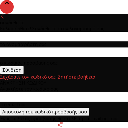
συνδεθείτε
Καλωσήρθατε! Συνδεθείτε στον λογαριασμό σας
το όνομα χρήστη σας
ο κωδικός πρόσβασης σας
Ξεχάσατε τον κωδικό σας; Ζητήστε βοήθεια
ΑΝΑΚΤΗΣΗ ΚΩΔΙΚΟΥ
Ανακτήστε τον κωδικό σας
το email σας
Ένας κωδικός πρόσβασης θα σταλθεί με e-mail σε εσάς.