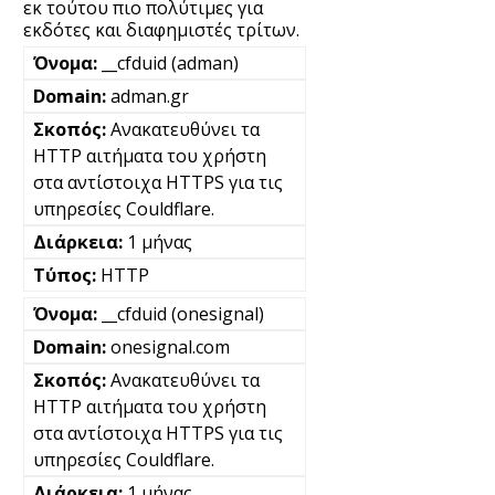
εκ τούτου πιο πολύτιμες για
εκδότες και διαφημιστές τρίτων.
__cfduid (adman)
adman.gr
Ανακατευθύνει τα
HTTP αιτήματα του χρήστη
στα αντίστοιχα HTTPS για τις
υπηρεσίες Couldflare.
1 μήνας
HTTP
__cfduid (onesignal)
onesignal.com
Ανακατευθύνει τα
HTTP αιτήματα του χρήστη
στα αντίστοιχα HTTPS για τις
υπηρεσίες Couldflare.
1 μήνας