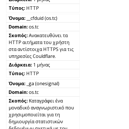
HTTP
__cfduid (os.tc)
os.tc
Ανακατευθύνει τα
HTTP αιτήματα του χρήστη
στα αντίστοιχα HTTPS για τις
υπηρεσίες Couldflare.
1 μήνας
HTTP
_ga (onesignal)
os.tc
Καταγράφει ένα
μοναδικό αναγνωριστικό που
χρησιμοποιείται για τη
δημιουργία στατιστικών
δεδομένων σχετικά με τον