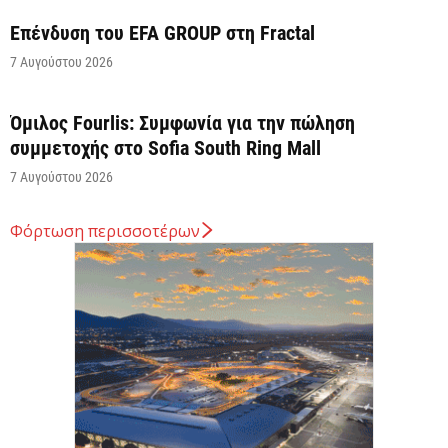
Επένδυση του EFA GROUP στη Fractal
7 Αυγούστου 2026
Όμιλος Fourlis: Συμφωνία για την πώληση
συμμετοχής στο Sofia South Ring Mall
7 Αυγούστου 2026
Φόρτωση περισσοτέρων
Σταύρος Καλαφάτης: «Έχουμε δημιουργήσει 20.000
νέες θέσεις εργασίας υψηλής εξειδίκευσης τα
τελευταία επτά χρόνια...
7 Αυγούστου 2026
Θεσσαλονίκη: Οι αλλαγές στις λεωφορειακές
γραμμές που θα ισχύσουν με τη λειτουργία της
επέκτασης...