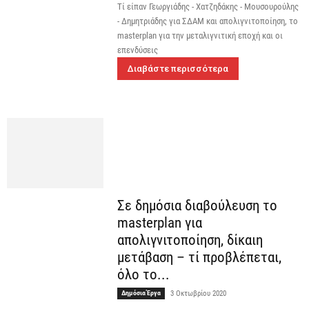
Τί είπαν Γεωργιάδης - Χατζηδάκης - Μουσουρούλης
- Δημητριάδης για ΣΔΑΜ και απολιγνιτοποίηση, το
masterplan για την μεταλιγνιτική εποχή και οι
επενδύσεις
Διαβάστε περισσότερα
Σε δημόσια διαβούλευση το
masterplan για
απολιγνιτοποίηση, δίκαιη
μετάβαση – τί προβλέπεται,
όλο το...
Δημόσια Έργα
3 Οκτωβρίου 2020