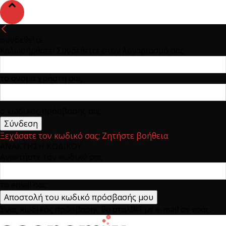
συνδεθείτε
Καλωσήρθατε! Συνδεθείτε στον λογαριασμό σας
το όνομα χρήστη σας
ο κωδικός πρόσβασης σας
Ξεχάσατε τον κωδικό σας; Ζητήστε βοήθεια
ΑΝΑΚΤΗΣΗ ΚΩΔΙΚΟΥ
Ανακτήστε τον κωδικό σας
το email σας
Ένας κωδικός πρόσβασης θα σταλθεί με e-mail σε εσάς.