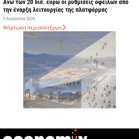
Άνω των 20 δισ. ευρώ οι ρυθμίσεις οφειλών από
την έναρξη λειτουργίας της πλατφόρμας
5 Αυγούστου 2026
Φόρτωση περισσοτέρων
Κυρ. Μητσοτάκης: Η είσοδος της Meridiam
αποτελεί μια πολύ ισχυρή ψήφο εμπιστοσύνης στον
ενεργειακό...
5 Αυγούστου 2026
Great Greek Wines: Το ελληνικό κρασί επιστρέφει
στο Λονδίνο με 40 οινοποιεία και 240...
5 Αυγούστου 2026
Υπογραφή της συμφωνίας για είσοδο της Meridiam
στη GSI για την ηλεκτρική διασύνδεση Ελλάδας–
Κύπρου