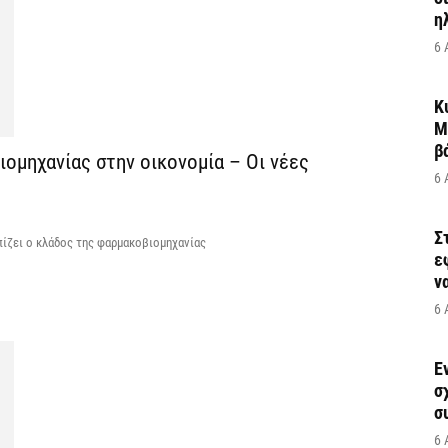
η
6 
Κ
Μ
β
ομηχανίας στην οικονομία – Οι νέες
6 
Σ
πίζει ο κλάδος της φαρμακοβιομηχανίας
ε
να
6 
Έ
σ
σ
6 