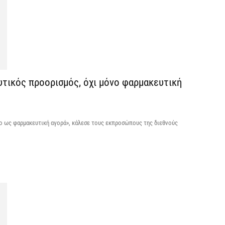
ε
6 
Ά
m
π
υτικός προορισμός, όχι μόνο φαρμακευτική
6 
Υ
νο ως φαρμακευτική αγορά», κάλεσε τους εκπροσώπους της διεθνούς
Π
H
6 
Υ
ε
ε
6 