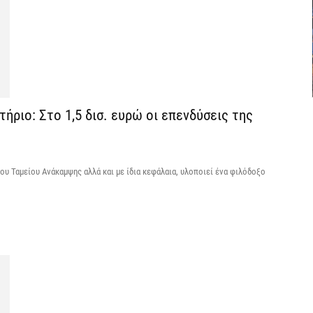
6 
C
ε
6 
ήριο: Στο 1,5 δισ. ευρώ οι επενδύσεις της
Β
κ
6 
ου Ταμείου Ανάκαμψης αλλά και με ίδια κεφάλαια, υλοποιεί ένα φιλόδοξο
Ο
σ
6 
Ν
Ι