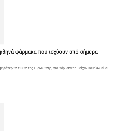
6 
Ψ
κ
6 
 φθηνά φάρμακα που ισχύουν από σήμερα
Α
χ
Ο
αμηλότερων τιμών της Ευρωζώνης, για φάρμακα που είχαν καθηλωθεί οι
6 
Ό
ε
0,
6 
Ο