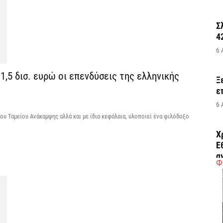
Σ
4
6 
1,5 δισ. ευρώ οι επενδύσεις της ελληνικής
Ξ
ε
6 
ου Ταμείου Ανάκαμψης αλλά και με ίδια κεφάλαια, υλοποιεί ένα φιλόδοξο
Χ
Ε
α
Φ
6 
Ο
δ
Ε