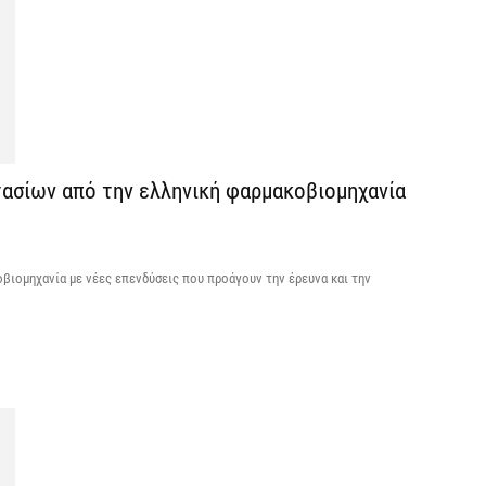
V
ε
6 
ασίων από την ελληνική φαρμακοβιομηχανία
οβιομηχανία με νέες επενδύσεις που προάγουν την έρευνα και την