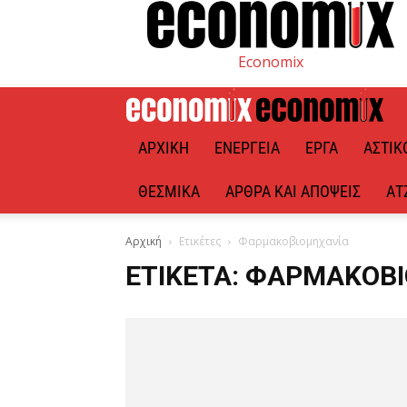
Economix
ΑΡΧΙΚΉ
ΕΝΈΡΓΕΙΑ
ΈΡΓΑ
ΑΣΤΙΚ
ΘΕΣΜΙΚΆ
ΆΡΘΡΑ ΚΑΙ ΑΠΌΨΕΙΣ
ΑΤ
Αρχική
Ετικέτες
Φαρμακοβιομηχανία
ΕΤΙΚΈΤΑ: ΦΑΡΜΑΚΟΒ