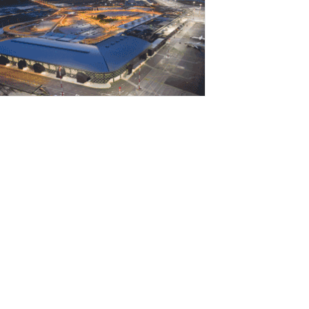
Αυγούστου 2026
rediaBank: Στα 53,6 εκατ. ευρώ τα
παναλαμβανόμενα λειτουργικά κέρδη
Αυγούστου 2026
ιομηχανία: επίθεση ουσίας από ΕΛΑΣ σε
υβέρνηση Μητσοτάκη
Αυγούστου 2026
ι ελληνικές scale-ups επιχειρήσεις
τρέφονται στην ανάπτυξη
Αυγούστου 2026
έο ιστορικό ρεκόρ για την AEGEAN τον
ούλιο με 2 εκατομμύρια επιβάτες