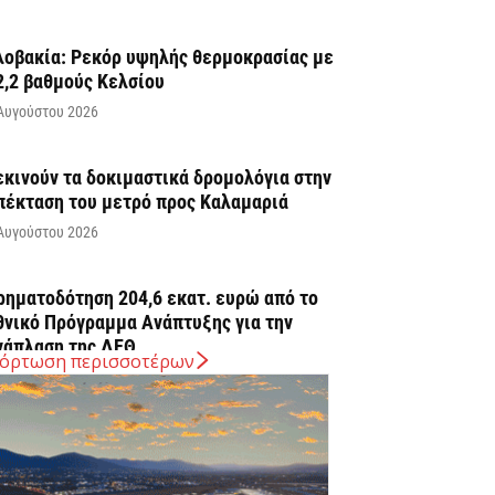
λοβακία: Ρεκόρ υψηλής θερμοκρασίας με
2,2 βαθμούς Κελσίου
Αυγούστου 2026
εκινούν τα δοκιμαστικά δρομολόγια στην
πέκταση του μετρό προς Καλαμαριά
Αυγούστου 2026
ρηματοδότηση 204,6 εκατ. ευρώ από το
θνικό Πρόγραμμα Ανάπτυξης για την
νάπλαση της ΔΕΘ
όρτωση περισσοτέρων
Αυγούστου 2026
ΠΕΚΑ: Αύριο η δεύτερη πληρωμή των
ικαιούχων του Λογαριασμού Αγροτικής
στίας