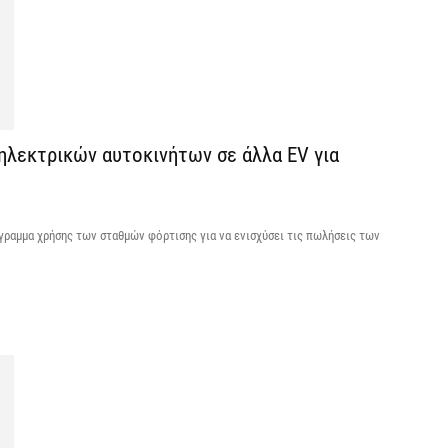
ε
7 
Χ
ό
7 
 ηλεκτρικών αυτοκινήτων σε άλλα EV για
όγραμμα χρήσης των σταθμών φόρτισης για να ενισχύσει τις πωλήσεις των