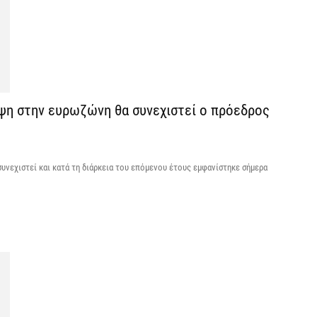
7 
Κ
Σ
α
7 
μψη στην ευρωζώνη θα συνεχιστεί ο πρόεδρος
Σ
φ
υνεχιστεί και κατά τη διάρκεια του επόμενου έτους εμφανίστηκε σήμερα
3
7 
Η
χ
Ο
το
7 