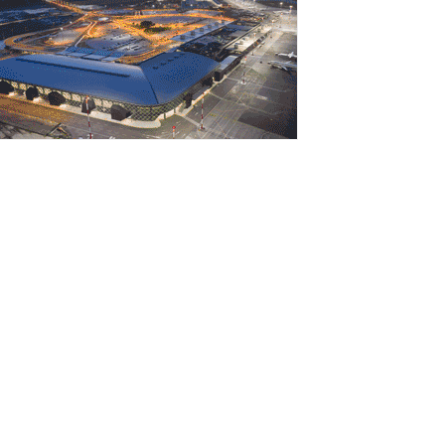
Αυγούστου 2026
εσσαλονίκη: Οι αλλαγές στις
εωφορειακές γραμμές που θα ισχύσουν
ε τη λειτουργία της επέκτασης...
Αυγούστου 2026
ποχώρησε στο 3,4% ο πληθωρισμός τον
ούλιο
Αυγούστου 2026
Γιατί οι Τούρκοι συρρέουν στα ελληνικά
ησιά;»
Αυγούστου 2026
ναρτήθηκε o διαγωνισμός για την
νάπλαση της ΔΕΘ (φωτογραφίες)