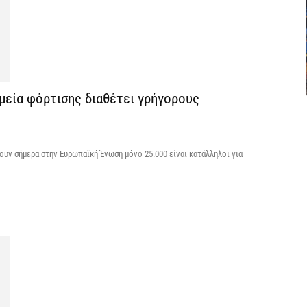
7 
Θ
λ
μ
7 
μεία φόρτισης διαθέτει γρήγορους
Υ
Ι
υν σήμερα στην Ευρωπαϊκή Ένωση μόνο 25.000 είναι κατάλληλοι για
7 
«
ν
7 
Α
α