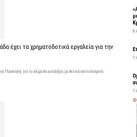
«
μ
Κ
8 
δα έχει τα χρηματοδοτικά εργαλεία για την
Ε
7 
ης Γλασκόβης για το κλίμα θα καταλήξει με θετικά αποτελέσματα
Ό
σ
7 
Φ
Σ
δ
υ
χ