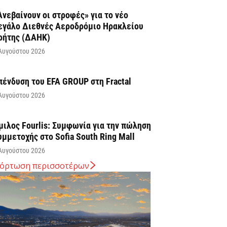
Ανεβαίνουν οι στροφές» για το νέο
εγάλο Διεθνές Αεροδρόμιο Ηρακλείου
ρήτης (ΔΑΗΚ)
Αυγούστου 2026
πένδυση του EFA GROUP στη Fractal
Αυγούστου 2026
μιλος Fourlis: Συμφωνία για την πώληση
υμμετοχής στο Sofia South Ring Mall
Αυγούστου 2026
όρτωση περισσοτέρων
ταύρος Καλαφάτης: «Έχουμε
ημιουργήσει 20.000 νέες θέσεις εργασίας
ψηλής εξειδίκευσης τα τελευταία επτά
ρόνια...