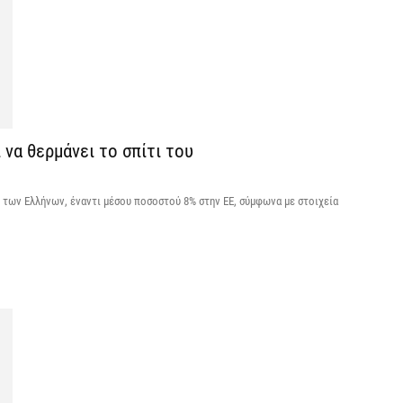
Κ
Σ
δ
7 
να θερμάνει το σπίτι του
Υ
Π
β
% των Ελλήνων, έναντι μέσου ποσοστού 8% στην ΕΕ, σύμφωνα με στοιχεία
7 
Σ
Ι
7 
Θ
Π