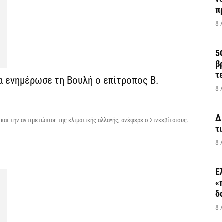
π
8 
5
β
τ
α ενημέρωσε τη Βουλή ο επίτροπος Β.
8 
Δ
 και την αντιμετώπιση της κλιματικής αλλαγής, ανέφερε ο Σινκεβίτσιους.
τ
8 
Ε
«
δ
8 