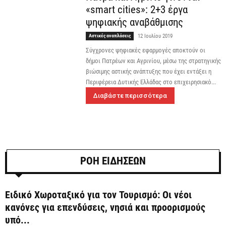
«smart cities»: 2+3 έργα
ψηφιακής αναβάθμισης
Αστικές αναπλάσεις
12 Ιουλίου 2019
Σύγχρονες ψηφιακές εφαρμογές αποκτούν οι
δήμοι Πατρέων και Αγρινίου, μέσω της στρατηγικής
βιώσιμης αστικής ανάπτυξης που έχει εντάξει η
Περιφέρεια Δυτικής Ελλάδας στο επιχειρησιακό...
Διαβάστε περισσότερα
ΡΟΗ ΕΙΔΗΣΕΩΝ
Ειδικό Χωροταξικό για τον Τουρισμό: Οι νέοι
κανόνες για επενδύσεις, νησιά και προορισμούς
υπό...