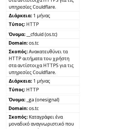
στα αντίστοιχα HTTPS για τις
υπηρεσίες Couldflare.
1 μήνας
HTTP
__cfduid (os.tc)
os.tc
Ανακατευθύνει τα
HTTP αιτήματα του χρήστη
στα αντίστοιχα HTTPS για τις
υπηρεσίες Couldflare.
1 μήνας
HTTP
_ga (onesignal)
os.tc
Καταγράφει ένα
μοναδικό αναγνωριστικό που