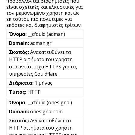
προβάλλονται διαφημίσεις που
είναι σχετικές και ελκυστικές για
τον μεμονωμένο χρήστη και ως
εκ τούτου πιο πολύτιμες για
εκδότες και διαφημιστές τρίτων.
__cfduid (adman)
adman.gr
Ανακατευθύνει τα
HTTP αιτήματα του χρήστη
στα αντίστοιχα HTTPS για τις
υπηρεσίες Couldflare.
1 μήνας
HTTP
__cfduid (onesignal)
onesignal.com
Ανακατευθύνει τα
HTTP αιτήματα του χρήστη