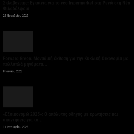
Σκλαβενίτης: Εγκαίνια για το νέο hypermarket στη Ρενώ στη Νέα
γεωργικών...
Φιλαδέλφεια
7 Αυγούστου 2026
22 Νοεμβρίου 2022
Στήριξη σε περισσότερους από 1.600 φοιτητές του
Πανεπιστημίου Κρήτης με 3,358 εκατ. ευρώ για...
7 Αυγούστου 2026
Forward Green: Μοναδική έκθεση για την Κυκλική Οικονομία με
πολλαπλά μηνύματα...
Η Deloitte Ελλάδος αποκλειστικός
9 Ιουνίου 2023
χρηματοοικονομικός σύμβουλος του Ομίλου ΔΕΗ
για τη στρατηγική είσοδό του...
7 Αυγούστου 2026
Κορυφώνεται η έξοδος των εκδρομέων – Στο 100%
«Εξοικονομώ 2025»: Ο απόλυτος οδηγός με ερωτήσεις και
η πληρότητα σε πολλά δρομολόγια για...
απαντήσεις για το...
7 Αυγούστου 2026
11 Ιανουαρίου 2025