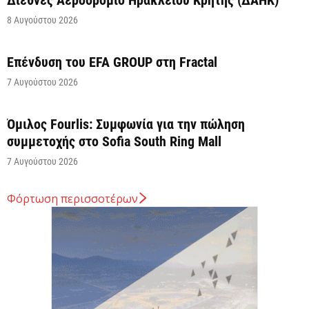
Διεθνές Αεροδρόμιο Ηρακλείου Κρήτης (ΔΑΗΚ)
8 Αυγούστου 2026
Επένδυση του EFA GROUP στη Fractal
7 Αυγούστου 2026
Όμιλος Fourlis: Συμφωνία για την πώληση
συμμετοχής στο Sofia South Ring Mall
7 Αυγούστου 2026
Φόρτωση περισσοτέρων
Σταύρος Καλαφάτης: «Έχουμε δημιουργήσει 20.000
νέες θέσεις εργασίας υψηλής εξειδίκευσης τα
τελευταία επτά χρόνια...
7 Αυγούστου 2026
Θεσσαλονίκη: Οι αλλαγές στις λεωφορειακές