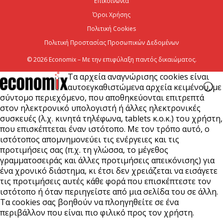
Επικοινωνία
7 Αυγούστου 2026
Όροι Χρήσης
Πολιτική Cookies
Πολιτική Προστασίας Προσωπικών Δεδομένων
© 2026 Economix – Με την επιφύλαξη παντός δικαιώματος.
Τα αρχεία αναγνώρισης cookies είναι
αυτοεγκαθιστώμενα αρχεία κειμένου, με
σύντομο περιεχόμενο, που αποθηκεύονται επιτρεπτά
στον ηλεκτρονικό υπολογιστή ή άλλες ηλεκτρονικές
συσκευές (λ.χ. κινητά τηλέφωνα, tablets κ.ο.κ.) του χρήστη,
που επισκέπτεται έναν ιστότοπο. Με τον τρόπο αυτό, ο
ιστότοπος απομνημονεύει τις ενέργειες και τις
προτιμήσεις σας (π.χ. τη γλώσσα, το μέγεθος
γραμματοσειράς και άλλες προτιμήσεις απεικόνισης) για
ένα χρονικό διάστημα, κι έτσι δεν χρειάζεται να εισάγετε
τις προτιμήσεις αυτές κάθε φορά που επισκέπτεστε τον
ιστότοπο ή όταν περιηγείστε από μια σελίδα του σε άλλη.
Τα cookies σας βοηθούν να πλοηγηθείτε σε ένα
περιβάλλον που είναι πιο φιλικό προς τον χρήστη.