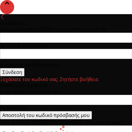
συνδεθείτε
Καλωσήρθατε! Συνδεθείτε στον λογαριασμό σας
το όνομα χρήστη σας
ο κωδικός πρόσβασης σας
Ξεχάσατε τον κωδικό σας; Ζητήστε βοήθεια
ΑΝΑΚΤΗΣΗ ΚΩΔΙΚΟΥ
Ανακτήστε τον κωδικό σας
το email σας
Ένας κωδικός πρόσβασης θα σταλθεί με e-mail σε εσάς.