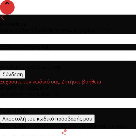
συνδεθείτε
Καλωσήρθατε! Συνδεθείτε στον λογαριασμό σας
το όνομα χρήστη σας
ο κωδικός πρόσβασης σας
Ξεχάσατε τον κωδικό σας; Ζητήστε βοήθεια
ΑΝΑΚΤΗΣΗ ΚΩΔΙΚΟΥ
Ανακτήστε τον κωδικό σας
το email σας
Ένας κωδικός πρόσβασης θα σταλθεί με e-mail σε εσάς.