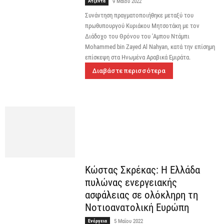
Ατζέντα
9 Μαΐου 2022
Συνάντηση πραγματοποιήθηκε μεταξύ του
πρωθυπουργού Κυριάκου Μητσοτάκη με τον
Διάδοχο του Θρόνου του 'Αμπου Ντάμπι
Mohammed bin Zayed Al Nahyan, κατά την επίσημη
επίσκεψη στα Ηνωμένα Αραβικά Εμιράτα.
Διαβάστε περισσότερα
Κώστας Σκρέκας: Η Ελλάδα
πυλώνας ενεργειακής
ασφάλειας σε ολόκληρη τη
Νοτιοανατολική Ευρώπη
Ενέργεια
5 Μαΐου 2022