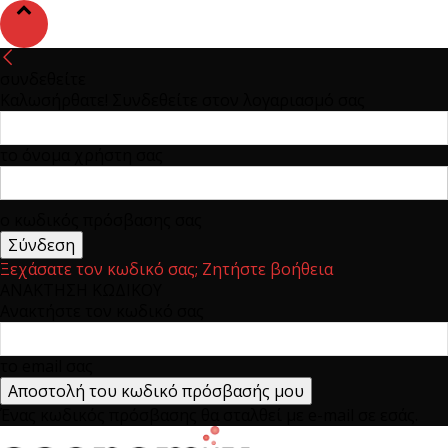
συνδεθείτε
Καλωσήρθατε! Συνδεθείτε στον λογαριασμό σας
το όνομα χρήστη σας
ο κωδικός πρόσβασης σας
Ξεχάσατε τον κωδικό σας; Ζητήστε βοήθεια
ΑΝΑΚΤΗΣΗ ΚΩΔΙΚΟΥ
Ανακτήστε τον κωδικό σας
το email σας
Ένας κωδικός πρόσβασης θα σταλθεί με e-mail σε εσάς.