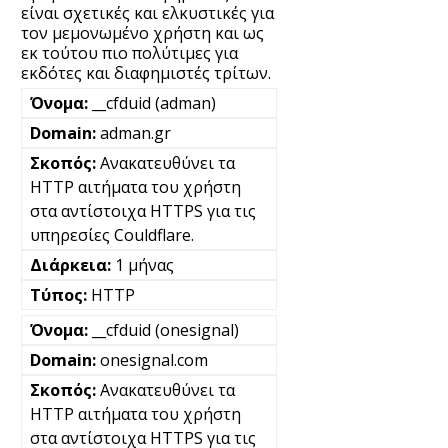
είναι σχετικές και ελκυστικές για
τον μεμονωμένο χρήστη και ως
εκ τούτου πιο πολύτιμες για
εκδότες και διαφημιστές τρίτων.
__cfduid (adman)
adman.gr
Ανακατευθύνει τα
HTTP αιτήματα του χρήστη
στα αντίστοιχα HTTPS για τις
υπηρεσίες Couldflare.
1 μήνας
HTTP
__cfduid (onesignal)
onesignal.com
Ανακατευθύνει τα
HTTP αιτήματα του χρήστη
στα αντίστοιχα HTTPS για τις