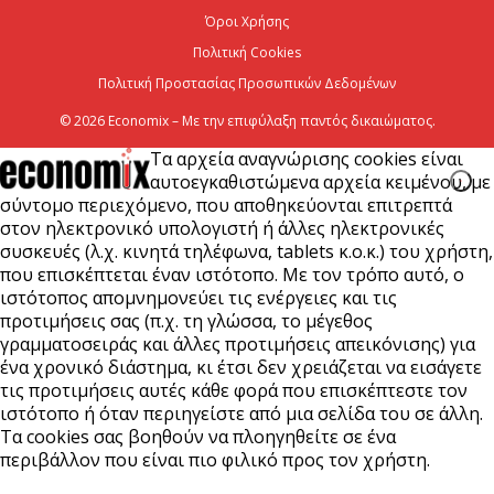
6 Αυγούστου 2026
Όροι Χρήσης
Πολιτική Cookies
Πολιτική Προστασίας Προσωπικών Δεδομένων
© 2026 Economix – Με την επιφύλαξη παντός δικαιώματος.
Τα αρχεία αναγνώρισης cookies είναι
αυτοεγκαθιστώμενα αρχεία κειμένου, με
σύντομο περιεχόμενο, που αποθηκεύονται επιτρεπτά
στον ηλεκτρονικό υπολογιστή ή άλλες ηλεκτρονικές
συσκευές (λ.χ. κινητά τηλέφωνα, tablets κ.ο.κ.) του χρήστη,
που επισκέπτεται έναν ιστότοπο. Με τον τρόπο αυτό, ο
ιστότοπος απομνημονεύει τις ενέργειες και τις
προτιμήσεις σας (π.χ. τη γλώσσα, το μέγεθος
γραμματοσειράς και άλλες προτιμήσεις απεικόνισης) για
ένα χρονικό διάστημα, κι έτσι δεν χρειάζεται να εισάγετε
τις προτιμήσεις αυτές κάθε φορά που επισκέπτεστε τον
ιστότοπο ή όταν περιηγείστε από μια σελίδα του σε άλλη.
Τα cookies σας βοηθούν να πλοηγηθείτε σε ένα
περιβάλλον που είναι πιο φιλικό προς τον χρήστη.