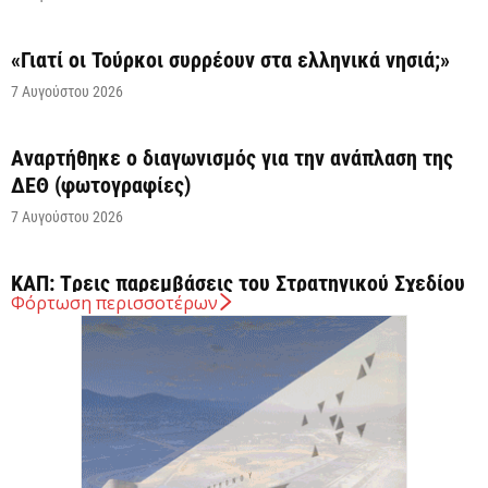
«Γιατί οι Τούρκοι συρρέουν στα ελληνικά νησιά;»
7 Αυγούστου 2026
Αναρτήθηκε o διαγωνισμός για την ανάπλαση της
ΔΕΘ (φωτογραφίες)
7 Αυγούστου 2026
ΚΑΠ: Tρεις παρεμβάσεις του Στρατηγικού Σχεδίου
Φόρτωση περισσοτέρων
της ΚΑΠ για ενίσχυση της ανταγωνιστικότητας των
γεωργικών...
7 Αυγούστου 2026
Στήριξη σε περισσότερους από 1.600 φοιτητές του
Πανεπιστημίου Κρήτης με 3,358 εκατ. ευρώ για...