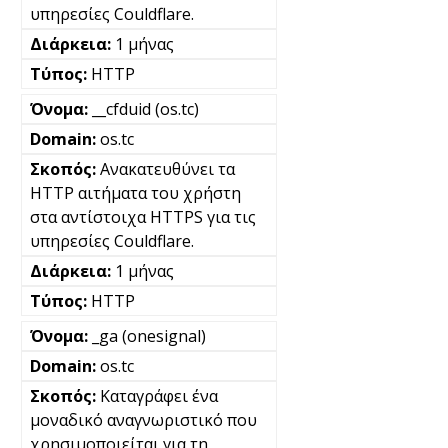
υπηρεσίες Couldflare.
1 μήνας
HTTP
__cfduid (os.tc)
os.tc
Ανακατευθύνει τα
HTTP αιτήματα του χρήστη
στα αντίστοιχα HTTPS για τις
υπηρεσίες Couldflare.
1 μήνας
HTTP
_ga (onesignal)
os.tc
Καταγράφει ένα
μοναδικό αναγνωριστικό που
χρησιμοποιείται για τη