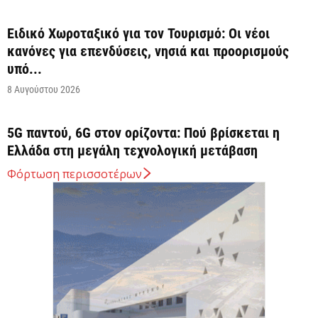
Ειδικό Χωροταξικό για τον Τουρισμό: Οι νέοι
κανόνες για επενδύσεις, νησιά και προορισμούς
υπό...
8 Αυγούστου 2026
5G παντού, 6G στον ορίζοντα: Πού βρίσκεται η
Ελλάδα στη μεγάλη τεχνολογική μετάβαση
8 Αυγούστου 2026
Φόρτωση περισσοτέρων
Διευρύνεται η εθνική πρωτοβουλία για τις τιμές
στο ράφι των σούπερ μάρκετ
8 Αυγούστου 2026
Ελληνική Αναπτυξιακή Τράπεζα: Με «προίκα» 2
δισ. ευρώ ανοίγει δρόμο για δάνεια έως 5...