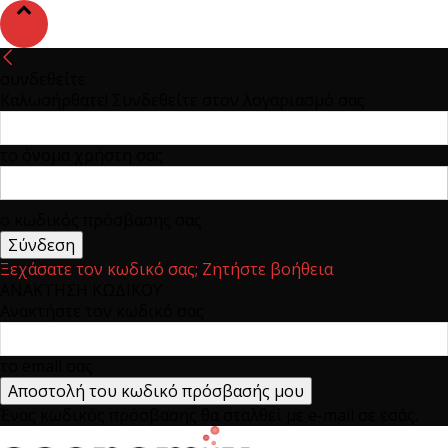
συνδεθείτε
Καλωσήρθατε! Συνδεθείτε στον λογαριασμό σας
το όνομα χρήστη σας
ο κωδικός πρόσβασης σας
Ξεχάσατε τον κωδικό σας; Ζητήστε βοήθεια
ΑΝΑΚΤΗΣΗ ΚΩΔΙΚΟΥ
Ανακτήστε τον κωδικό σας
το email σας
Ένας κωδικός πρόσβασης θα σταλθεί με e-mail σε εσάς.