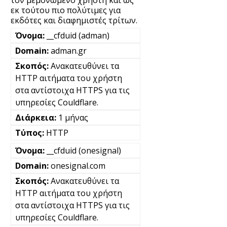
εκ τούτου πιο πολύτιμες για
εκδότες και διαφημιστές τρίτων.
__cfduid (adman)
adman.gr
Ανακατευθύνει τα
HTTP αιτήματα του χρήστη
στα αντίστοιχα HTTPS για τις
υπηρεσίες Couldflare.
1 μήνας
HTTP
__cfduid (onesignal)
onesignal.com
Ανακατευθύνει τα
HTTP αιτήματα του χρήστη
στα αντίστοιχα HTTPS για τις
υπηρεσίες Couldflare.