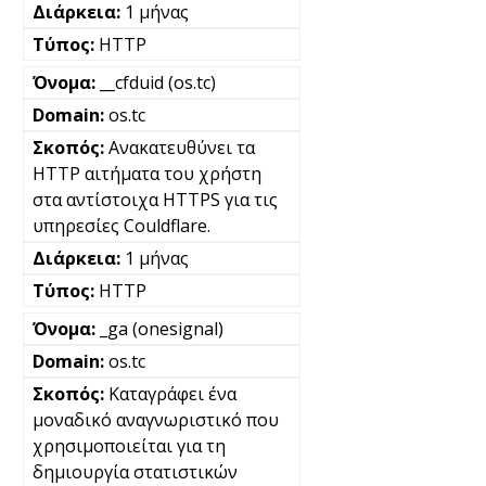
1 μήνας
HTTP
__cfduid (os.tc)
os.tc
Ανακατευθύνει τα
HTTP αιτήματα του χρήστη
στα αντίστοιχα HTTPS για τις
υπηρεσίες Couldflare.
1 μήνας
HTTP
_ga (onesignal)
os.tc
Καταγράφει ένα
μοναδικό αναγνωριστικό που
χρησιμοποιείται για τη
δημιουργία στατιστικών