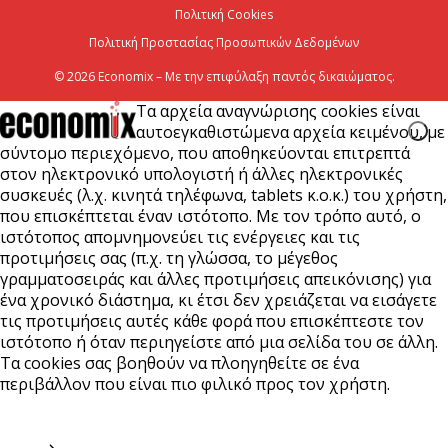
Πολιτική Cookies
Πολιτική Προστασίας Προσωπικών Δεδομένων
© 2026 Economix – Με την επιφύλαξη παντός δικαιώματος.
Τα αρχεία αναγνώρισης cookies είναι
αυτοεγκαθιστώμενα αρχεία κειμένου, με
σύντομο περιεχόμενο, που αποθηκεύονται επιτρεπτά
στον ηλεκτρονικό υπολογιστή ή άλλες ηλεκτρονικές
συσκευές (λ.χ. κινητά τηλέφωνα, tablets κ.ο.κ.) του χρήστη,
που επισκέπτεται έναν ιστότοπο. Με τον τρόπο αυτό, ο
ιστότοπος απομνημονεύει τις ενέργειες και τις
προτιμήσεις σας (π.χ. τη γλώσσα, το μέγεθος
γραμματοσειράς και άλλες προτιμήσεις απεικόνισης) για
ένα χρονικό διάστημα, κι έτσι δεν χρειάζεται να εισάγετε
τις προτιμήσεις αυτές κάθε φορά που επισκέπτεστε τον
ιστότοπο ή όταν περιηγείστε από μια σελίδα του σε άλλη.
Τα cookies σας βοηθούν να πλοηγηθείτε σε ένα
περιβάλλον που είναι πιο φιλικό προς τον χρήστη.