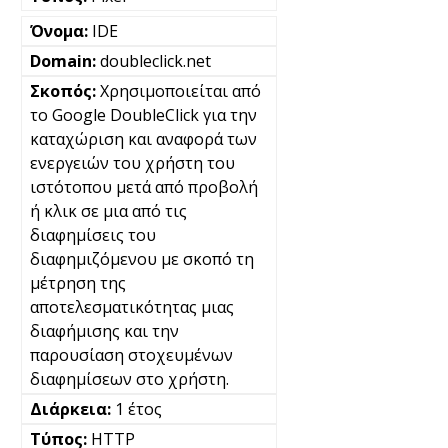
IDE
doubleclick.net
Χρησιμοποιείται από
το Google DoubleClick για την
καταχώριση και αναφορά των
ενεργειών του χρήστη του
ιστότοπου μετά από προβολή
ή κλικ σε μια από τις
διαφημίσεις του
διαφημιζόμενου με σκοπό τη
μέτρηση της
αποτελεσματικότητας μιας
διαφήμισης και την
παρουσίαση στοχευμένων
διαφημίσεων στο χρήστη.
1 έτος
HTTP