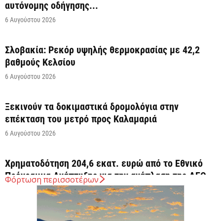
αυτόνομης οδήγησης...
6 Αυγούστου 2026
Σλοβακία: Ρεκόρ υψηλής θερμοκρασίας με 42,2
βαθμούς Κελσίου
6 Αυγούστου 2026
Ξεκινούν τα δοκιμαστικά δρομολόγια στην
επέκταση του μετρό προς Καλαμαριά
6 Αυγούστου 2026
Χρηματοδότηση 204,6 εκατ. ευρώ από το Εθνικό
Πρόγραμμα Ανάπτυξης για την ανάπλαση της ΔΕΘ
Φόρτωση περισσοτέρων
6 Αυγούστου 2026
ΟΠΕΚΑ: Αύριο η δεύτερη πληρωμή των δικαιούχων