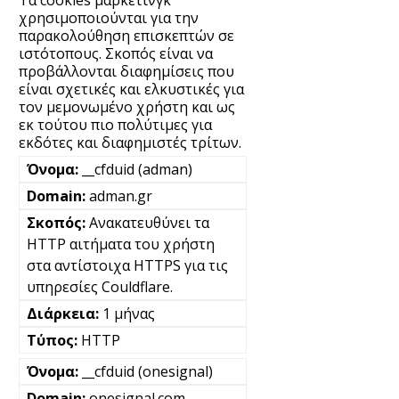
χρησιμοποιούνται για την
παρακολούθηση επισκεπτών σε
ιστότοπους. Σκοπός είναι να
προβάλλονται διαφημίσεις που
είναι σχετικές και ελκυστικές για
τον μεμονωμένο χρήστη και ως
εκ τούτου πιο πολύτιμες για
εκδότες και διαφημιστές τρίτων.
__cfduid (adman)
adman.gr
Ανακατευθύνει τα
HTTP αιτήματα του χρήστη
στα αντίστοιχα HTTPS για τις
υπηρεσίες Couldflare.
1 μήνας
HTTP
__cfduid (onesignal)
onesignal.com