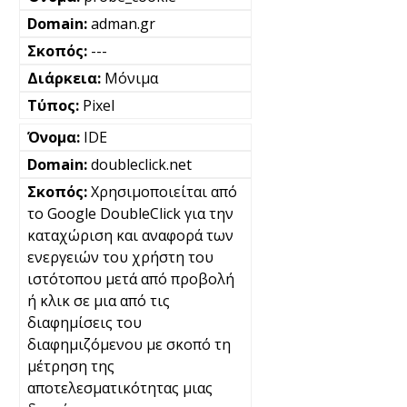
adman.gr
---
Μόνιμα
Pixel
IDE
doubleclick.net
Χρησιμοποιείται από
το Google DoubleClick για την
καταχώριση και αναφορά των
ενεργειών του χρήστη του
ιστότοπου μετά από προβολή
ή κλικ σε μια από τις
διαφημίσεις του
διαφημιζόμενου με σκοπό τη
μέτρηση της
αποτελεσματικότητας μιας