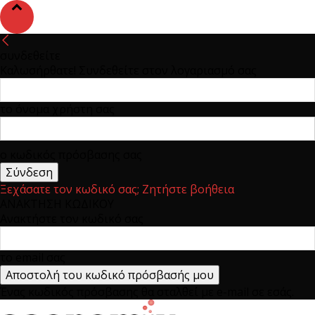
συνδεθείτε
Καλωσήρθατε! Συνδεθείτε στον λογαριασμό σας
το όνομα χρήστη σας
ο κωδικός πρόσβασης σας
Ξεχάσατε τον κωδικό σας; Ζητήστε βοήθεια
ΑΝΑΚΤΗΣΗ ΚΩΔΙΚΟΥ
Ανακτήστε τον κωδικό σας
το email σας
Ένας κωδικός πρόσβασης θα σταλθεί με e-mail σε εσάς.