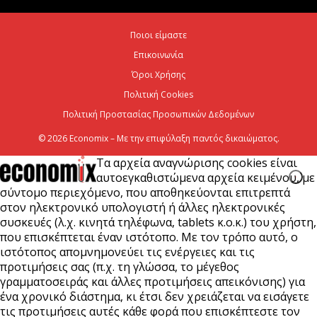
6 Αυγούστου 2026
Ποιοι είμαστε
Επικοινωνία
Viohalco: Ισχυρές επιδόσεις το πρώτο εξάμηνο του
2026
Όροι Χρήσης
Πολιτική Cookies
6 Αυγούστου 2026
Πολιτική Προστασίας Προσωπικών Δεδομένων
© 2026 Economix – Με την επιφύλαξη παντός δικαιώματος.
Τα αρχεία αναγνώρισης cookies είναι
αυτοεγκαθιστώμενα αρχεία κειμένου, με
σύντομο περιεχόμενο, που αποθηκεύονται επιτρεπτά
στον ηλεκτρονικό υπολογιστή ή άλλες ηλεκτρονικές
συσκευές (λ.χ. κινητά τηλέφωνα, tablets κ.ο.κ.) του χρήστη,
που επισκέπτεται έναν ιστότοπο. Με τον τρόπο αυτό, ο
ιστότοπος απομνημονεύει τις ενέργειες και τις
προτιμήσεις σας (π.χ. τη γλώσσα, το μέγεθος
γραμματοσειράς και άλλες προτιμήσεις απεικόνισης) για
ένα χρονικό διάστημα, κι έτσι δεν χρειάζεται να εισάγετε
τις προτιμήσεις αυτές κάθε φορά που επισκέπτεστε τον