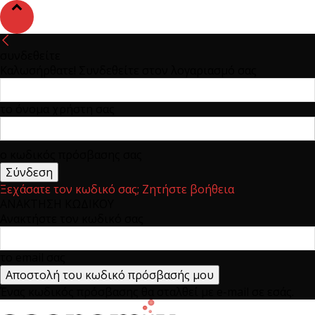
συνδεθείτε
Καλωσήρθατε! Συνδεθείτε στον λογαριασμό σας
το όνομα χρήστη σας
ο κωδικός πρόσβασης σας
Ξεχάσατε τον κωδικό σας; Ζητήστε βοήθεια
ΑΝΑΚΤΗΣΗ ΚΩΔΙΚΟΥ
Ανακτήστε τον κωδικό σας
το email σας
Ένας κωδικός πρόσβασης θα σταλθεί με e-mail σε εσάς.