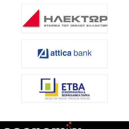
Η Deloitte Ελλάδος αποκλειστικός
χρηματοοικονομικός σύμβουλος του Ομίλου ΔΕΗ
για τη στρατηγική είσοδό του...
7 Αυγούστου 2026
Κορυφώνεται η έξοδος των εκδρομέων – Στο 100%
η πληρότητα σε πολλά δρομολόγια για...
7 Αυγούστου 2026
ΥΠΑΑΤ: Επιπλέον 12,5 εκατ. ευρώ στις
Περιφέρειες για την ενίσχυση της βιοασφάλειας
7 Αυγούστου 2026
Στο 3,4% υποχώρησε ο πληθωρισμός τον Ιούλιο
ανακοίνωσε η ΕΛΣΤΑΤ