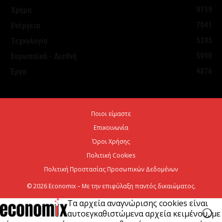
9719
Χρήμα
7041
Ενέργεια
5245
Τεχνολογία
5090
Ευρωπαϊκά - Διεθνή
4876
Έργα
Ποιοι είμαστε
Επικοινωνία
Όροι Χρήσης
Πολιτική Cookies
Πολιτική Προστασίας Προσωπικών Δεδομένων
© 2026 Economix – Με την επιφύλαξη παντός δικαιώματος.
Τα αρχεία αναγνώρισης cookies είναι
αυτοεγκαθιστώμενα αρχεία κειμένου, με