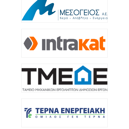
«Γιατί οι Τούρκοι συρρέουν στα ελληνικά νησιά;»
7 Αυγούστου 2026
Αναρτήθηκε o διαγωνισμός για την ανάπλαση της
ΔΕΘ (φωτογραφίες)
7 Αυγούστου 2026
ΚΑΠ: Tρεις παρεμβάσεις του Στρατηγικού Σχεδίου
της ΚΑΠ για ενίσχυση της ανταγωνιστικότητας των
γεωργικών...
7 Αυγούστου 2026
Στήριξη σε περισσότερους από 1.600 φοιτητές του
Πανεπιστημίου Κρήτης με 3,358 εκατ. ευρώ για...
7 Αυγούστου 2026