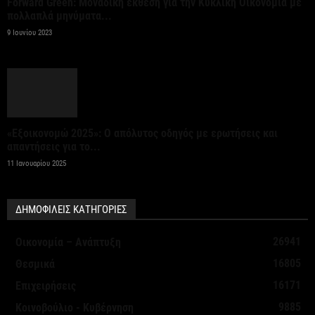
Forward Green: Μοναδική έκθεση για την Κυκλική Οικονομία με
πολλαπλά μηνύματα...
9 Ιουνίου 2023
«Εξοικονομώ 2025»: Ο απόλυτος οδηγός με ερωτήσεις και
απαντήσεις για το...
11 Ιανουαρίου 2025
ΔΗΜΟΦΙΛΕΙΣ ΚΑΤΗΓΟΡΙΕΣ
26941
Οικονομία – Ανάπτυξη
16805
Θεσμικά
16171
Επιχειρήσεις
9885
Κοινοβούλιο - Κυβέρνηση