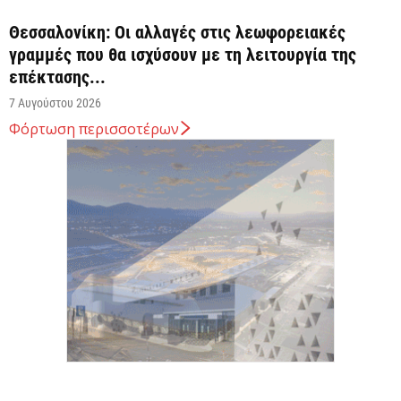
Θεσσαλονίκη: Οι αλλαγές στις λεωφορειακές
γραμμές που θα ισχύσουν με τη λειτουργία της
επέκτασης...
7 Αυγούστου 2026
Φόρτωση περισσοτέρων
Υποχώρησε στο 3,4% ο πληθωρισμός τον Ιούλιο
7 Αυγούστου 2026
«Γιατί οι Τούρκοι συρρέουν στα ελληνικά νησιά;»
7 Αυγούστου 2026
Αναρτήθηκε o διαγωνισμός για την ανάπλαση της
ΔΕΘ (φωτογραφίες)
7 Αυγούστου 2026