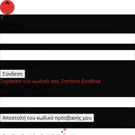
συνδεθείτε
Καλωσήρθατε! Συνδεθείτε στον λογαριασμό σας
το όνομα χρήστη σας
ο κωδικός πρόσβασης σας
Ξεχάσατε τον κωδικό σας; Ζητήστε βοήθεια
ΑΝΑΚΤΗΣΗ ΚΩΔΙΚΟΥ
Ανακτήστε τον κωδικό σας
το email σας
Ένας κωδικός πρόσβασης θα σταλθεί με e-mail σε εσάς.