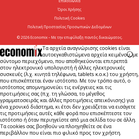
Επικοινωνία
7 Αυγούστου 2026
Όροι Χρήσης
Πολιτική Cookies
Πολιτική Προστασίας Προσωπικών Δεδομένων
© 2026 Economix – Με την επιφύλαξη παντός δικαιώματος.
Τα αρχεία αναγνώρισης cookies είναι
αυτοεγκαθιστώμενα αρχεία κειμένου, με
σύντομο περιεχόμενο, που αποθηκεύονται επιτρεπτά
στον ηλεκτρονικό υπολογιστή ή άλλες ηλεκτρονικές
συσκευές (λ.χ. κινητά τηλέφωνα, tablets κ.ο.κ.) του χρήστη,
που επισκέπτεται έναν ιστότοπο. Με τον τρόπο αυτό, ο
ιστότοπος απομνημονεύει τις ενέργειες και τις
προτιμήσεις σας (π.χ. τη γλώσσα, το μέγεθος
γραμματοσειράς και άλλες προτιμήσεις απεικόνισης) για
ένα χρονικό διάστημα, κι έτσι δεν χρειάζεται να εισάγετε
τις προτιμήσεις αυτές κάθε φορά που επισκέπτεστε τον
ιστότοπο ή όταν περιηγείστε από μια σελίδα του σε άλλη.
Τα cookies σας βοηθούν να πλοηγηθείτε σε ένα
περιβάλλον που είναι πιο φιλικό προς τον χρήστη.