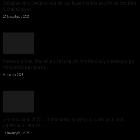
της ΚΑΠ για ενίσχυση της ανταγωνιστικότητας των
Σκλαβενίτης: Εγκαίνια για το νέο hypermarket στη Ρενώ στη Νέα
γεωργικών...
Φιλαδέλφεια
7 Αυγούστου 2026
22 Νοεμβρίου 2022
Στήριξη σε περισσότερους από 1.600 φοιτητές του
Πανεπιστημίου Κρήτης με 3,358 εκατ. ευρώ για...
7 Αυγούστου 2026
Forward Green: Μοναδική έκθεση για την Κυκλική Οικονομία με
πολλαπλά μηνύματα...
Η Deloitte Ελλάδος αποκλειστικός
9 Ιουνίου 2023
χρηματοοικονομικός σύμβουλος του Ομίλου ΔΕΗ
για τη στρατηγική είσοδό του...
7 Αυγούστου 2026
Κορυφώνεται η έξοδος των εκδρομέων – Στο 100%
«Εξοικονομώ 2025»: Ο απόλυτος οδηγός με ερωτήσεις και
η πληρότητα σε πολλά δρομολόγια για...
απαντήσεις για το...
7 Αυγούστου 2026
11 Ιανουαρίου 2025