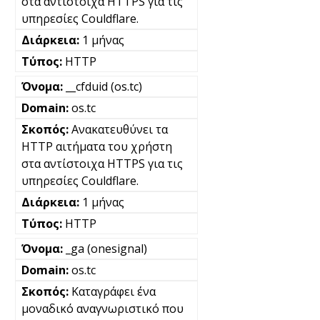
στα αντίστοιχα HTTPS για τις
υπηρεσίες Couldflare.
1 μήνας
HTTP
__cfduid (os.tc)
os.tc
Ανακατευθύνει τα
HTTP αιτήματα του χρήστη
στα αντίστοιχα HTTPS για τις
υπηρεσίες Couldflare.
1 μήνας
HTTP
_ga (onesignal)
os.tc
Καταγράφει ένα
μοναδικό αναγνωριστικό που