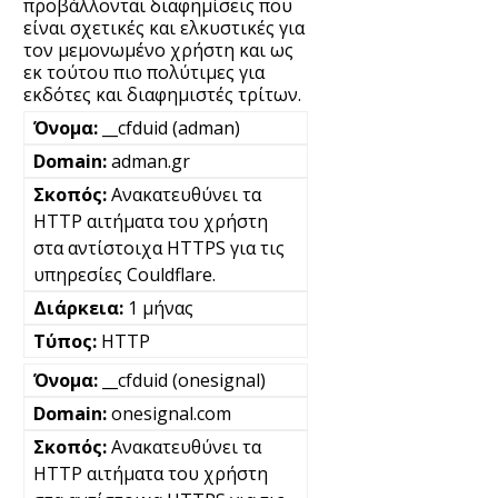
προβάλλονται διαφημίσεις που
είναι σχετικές και ελκυστικές για
τον μεμονωμένο χρήστη και ως
εκ τούτου πιο πολύτιμες για
εκδότες και διαφημιστές τρίτων.
__cfduid (adman)
adman.gr
Ανακατευθύνει τα
HTTP αιτήματα του χρήστη
στα αντίστοιχα HTTPS για τις
υπηρεσίες Couldflare.
1 μήνας
HTTP
__cfduid (onesignal)
onesignal.com
Ανακατευθύνει τα
HTTP αιτήματα του χρήστη