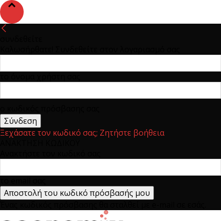
συνδεθείτε
Καλωσήρθατε! Συνδεθείτε στον λογαριασμό σας
το όνομα χρήστη σας
ο κωδικός πρόσβασης σας
Ξεχάσατε τον κωδικό σας; Ζητήστε βοήθεια
ΑΝΑΚΤΗΣΗ ΚΩΔΙΚΟΥ
Ανακτήστε τον κωδικό σας
το email σας
Ένας κωδικός πρόσβασης θα σταλθεί με e-mail σε εσάς.