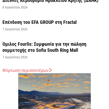
Διεθνές Αεροδρόμιο Ηρακλείου Κρήτης (ΔΑΗΚ)
8 Αυγούστου 2026
Επένδυση του EFA GROUP στη Fractal
7 Αυγούστου 2026
Όμιλος Fourlis: Συμφωνία για την πώληση
συμμετοχής στο Sofia South Ring Mall
7 Αυγούστου 2026
Φόρτωση περισσοτέρων
Σταύρος Καλαφάτης: «Έχουμε δημιουργήσει 20.000
νέες θέσεις εργασίας υψηλής εξειδίκευσης τα
τελευταία επτά χρόνια...
7 Αυγούστου 2026
Θεσσαλονίκη: Οι αλλαγές στις λεωφορειακές