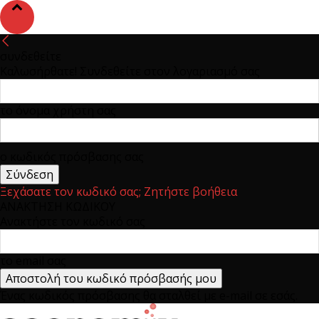
συνδεθείτε
Καλωσήρθατε! Συνδεθείτε στον λογαριασμό σας
το όνομα χρήστη σας
ο κωδικός πρόσβασης σας
Ξεχάσατε τον κωδικό σας; Ζητήστε βοήθεια
ΑΝΑΚΤΗΣΗ ΚΩΔΙΚΟΥ
Ανακτήστε τον κωδικό σας
το email σας
Ένας κωδικός πρόσβασης θα σταλθεί με e-mail σε εσάς.