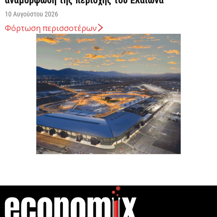
10 Αυγούστου 2026
Φόρτωση περισσοτέρων
Δεύτερη πηγή εισοδήματος για τους
επαγγελματίες ψαράδες ο αλιευτικός τουρισμός
9 Αυγούστου 2026
Δυτική Αττική: Η επόμενη ημέρα μετά τις
πυρκαγιές – Τα έργα Antinero, η αποκατάσταση...
9 Αυγούστου 2026
Υπ. Μεταφορών: Οριστική λύση στο ζήτημα των
πινακίδων κυκλοφορίας – Τέλος στις χρονοβόρες
διαδικασίες
9 Αυγούστου 2026