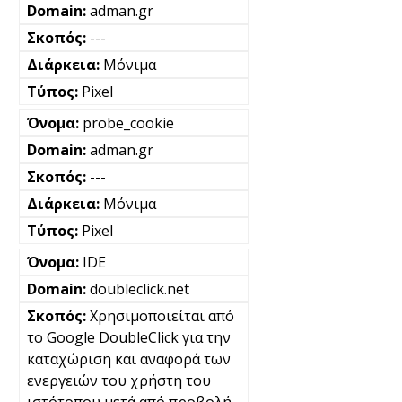
adman.gr
---
Μόνιμα
Pixel
probe_cookie
adman.gr
---
Μόνιμα
Pixel
IDE
doubleclick.net
Χρησιμοποιείται από
το Google DoubleClick για την
καταχώριση και αναφορά των
ενεργειών του χρήστη του
ιστότοπου μετά από προβολή