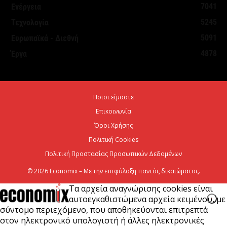
7041
Ενέργεια
Όμιλος Fourlis: Συμφωνία για την πώληση
5245
Τεχνολογία
συμμετοχής στο Sofia South Ring Mall
5091
Ευρωπαϊκά - Διεθνή
7 Αυγούστου 2026
4878
Έργα
Σταύρος Καλαφάτης: «Έχουμε δημιουργήσει 20.000
νέες θέσεις εργασίας υψηλής εξειδίκευσης τα
Ποιοι είμαστε
τελευταία επτά χρόνια...
Επικοινωνία
7 Αυγούστου 2026
Όροι Χρήσης
Πολιτική Cookies
Πολιτική Προστασίας Προσωπικών Δεδομένων
© 2026 Economix – Με την επιφύλαξη παντός δικαιώματος.
Τα αρχεία αναγνώρισης cookies είναι
αυτοεγκαθιστώμενα αρχεία κειμένου, με
σύντομο περιεχόμενο, που αποθηκεύονται επιτρεπτά
στον ηλεκτρονικό υπολογιστή ή άλλες ηλεκτρονικές