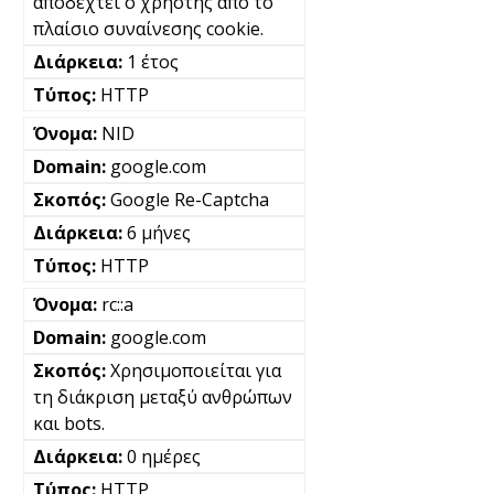
αποδεχτεί ο χρήστης από το
πλαίσιο συναίνεσης cookie.
1 έτος
HTTP
NID
google.com
Google Re-Captcha
6 μήνες
HTTP
rc::a
google.com
Χρησιμοποιείται για
τη διάκριση μεταξύ ανθρώπων
και bots.
0 ημέρες
HTTP