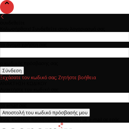
συνδεθείτε
Καλωσήρθατε! Συνδεθείτε στον λογαριασμό σας
το όνομα χρήστη σας
ο κωδικός πρόσβασης σας
Ξεχάσατε τον κωδικό σας; Ζητήστε βοήθεια
ΑΝΑΚΤΗΣΗ ΚΩΔΙΚΟΥ
Ανακτήστε τον κωδικό σας
το email σας
Ένας κωδικός πρόσβασης θα σταλθεί με e-mail σε εσάς.