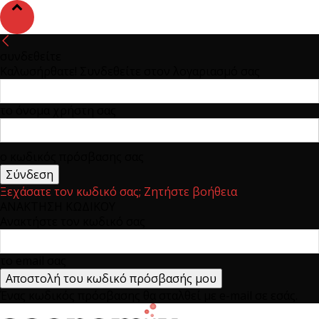
συνδεθείτε
Καλωσήρθατε! Συνδεθείτε στον λογαριασμό σας
το όνομα χρήστη σας
ο κωδικός πρόσβασης σας
Ξεχάσατε τον κωδικό σας; Ζητήστε βοήθεια
ΑΝΑΚΤΗΣΗ ΚΩΔΙΚΟΥ
Ανακτήστε τον κωδικό σας
το email σας
Ένας κωδικός πρόσβασης θα σταλθεί με e-mail σε εσάς.