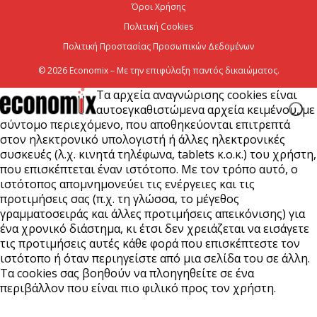
2026
Όροι Χρήσης
Πολιτική Cookies
6 Αυγούστου 2026
Πολιτική Προστασίας Προσωπικών Δεδομένων
© 2026 Economix – Με την επιφύλαξη παντός δικαιώματος.
Τα αρχεία αναγνώρισης cookies είναι
αυτοεγκαθιστώμενα αρχεία κειμένου, με
σύντομο περιεχόμενο, που αποθηκεύονται επιτρεπτά
στον ηλεκτρονικό υπολογιστή ή άλλες ηλεκτρονικές
συσκευές (λ.χ. κινητά τηλέφωνα, tablets κ.ο.κ.) του χρήστη,
που επισκέπτεται έναν ιστότοπο. Με τον τρόπο αυτό, ο
ιστότοπος απομνημονεύει τις ενέργειες και τις
προτιμήσεις σας (π.χ. τη γλώσσα, το μέγεθος
γραμματοσειράς και άλλες προτιμήσεις απεικόνισης) για
ένα χρονικό διάστημα, κι έτσι δεν χρειάζεται να εισάγετε
τις προτιμήσεις αυτές κάθε φορά που επισκέπτεστε τον
ιστότοπο ή όταν περιηγείστε από μια σελίδα του σε άλλη.
Τα cookies σας βοηθούν να πλοηγηθείτε σε ένα
περιβάλλον που είναι πιο φιλικό προς τον χρήστη.