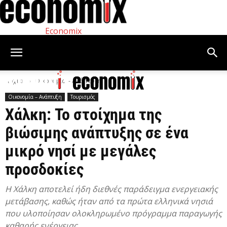
Economix
Αρχική
Οικονομία – Ανάπτυξη
Οικονομία – Ανάπτυξη
Τουρισμός
Χάλκη: Το στοίχημα της
βιώσιμης ανάπτυξης σε ένα
μικρό νησί με μεγάλες
προσδοκίες
Η Χάλκη αποτελεί ήδη διεθνές παράδειγμα ενεργειακής
μετάβασης, καθώς ήταν από τα πρώτα ελληνικά νησιά
που υλοποίησαν ολοκληρωμένο πρόγραμμα παραγωγής
καθαρής ενέργειας