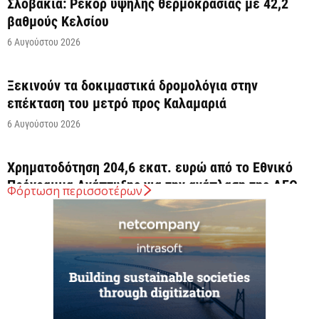
Σλοβακία: Ρεκόρ υψηλής θερμοκρασίας με 42,2
βαθμούς Κελσίου
6 Αυγούστου 2026
Ξεκινούν τα δοκιμαστικά δρομολόγια στην
επέκταση του μετρό προς Καλαμαριά
6 Αυγούστου 2026
Χρηματοδότηση 204,6 εκατ. ευρώ από το Εθνικό
Πρόγραμμα Ανάπτυξης για την ανάπλαση της ΔΕΘ
Φόρτωση περισσοτέρων
6 Αυγούστου 2026
ΟΠΕΚΑ: Αύριο η δεύτερη πληρωμή των δικαιούχων
του Λογαριασμού Αγροτικής Εστίας
6 Αυγούστου 2026