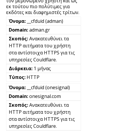
τον μεμονωμένο χρήστη και ως
εκ τούτου πιο πολύτιμες για
εκδότες και διαφημιστές τρίτων.
__cfduid (adman)
adman.gr
Ανακατευθύνει τα
HTTP αιτήματα του χρήστη
στα αντίστοιχα HTTPS για τις
υπηρεσίες Couldflare.
1 μήνας
HTTP
__cfduid (onesignal)
onesignal.com
Ανακατευθύνει τα
HTTP αιτήματα του χρήστη
στα αντίστοιχα HTTPS για τις
υπηρεσίες Couldflare.