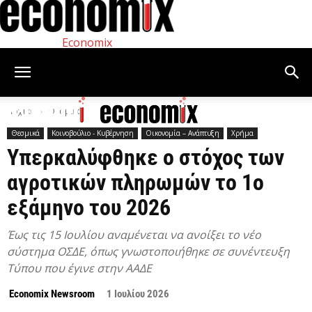
Economix
Αρχική
Θεσμικά
Θεσμικά
Κοινοβούλιο - Κυβέρνηση
Οικονομία – Ανάπτυξη
Χρήμα
Υπερκαλύφθηκε ο στόχος των
αγροτικών πληρωμών το 1ο
εξάμηνο του 2026
Έως τις 15 Ιουλίου αναμένεται να ανοίξει το νέο
σύστημα ΟΣΔΕ, όπως γνωστοποιήθηκε σε συνέντευξη
Τύπου που έγινε στην ΑΑΔΕ
Economix Newsroom
1 Ιουλίου 2026