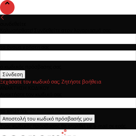
συνδεθείτε
Καλωσήρθατε! Συνδεθείτε στον λογαριασμό σας
το όνομα χρήστη σας
ο κωδικός πρόσβασης σας
Ξεχάσατε τον κωδικό σας; Ζητήστε βοήθεια
ΑΝΑΚΤΗΣΗ ΚΩΔΙΚΟΥ
Ανακτήστε τον κωδικό σας
το email σας
Ένας κωδικός πρόσβασης θα σταλθεί με e-mail σε εσάς.