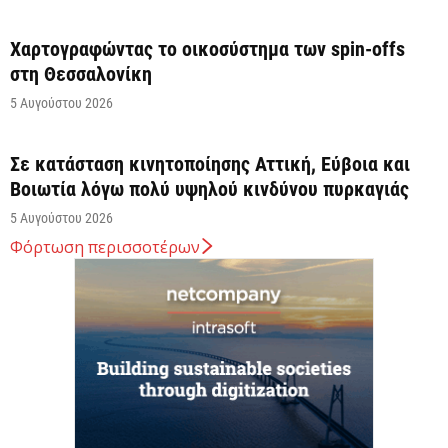
Χαρτογραφώντας το οικοσύστημα των spin-offs
στη Θεσσαλονίκη
5 Αυγούστου 2026
Σε κατάσταση κινητοποίησης Αττική, Εύβοια και
Βοιωτία λόγω πολύ υψηλού κινδύνου πυρκαγιάς
5 Αυγούστου 2026
Φόρτωση περισσοτέρων
Άνω των 20 δισ. ευρώ οι ρυθμίσεις οφειλών από
την έναρξη λειτουργίας της πλατφόρμας
5 Αυγούστου 2026
Κυρ. Μητσοτάκης: Η είσοδος της Meridiam
αποτελεί μια πολύ ισχυρή ψήφο εμπιστοσύνης στον
ενεργειακό...