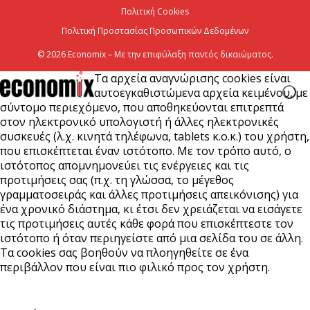
Χρίστος Δήμας: Προχωρoύν δύο πολύ σημαντικά
Πολιτική Cookies
αρδευτικά έργα σε Νεστόριο και Σελλάνα
Πολιτική Προστασίας Προσωπικών Δεδομένων
5 Αυγούστου 2026
© 2026 Economix – Με την επιφύλαξη παντός δικαιώματος.
Τα αρχεία αναγνώρισης cookies είναι
αυτοεγκαθιστώμενα αρχεία κειμένου, με
σύντομο περιεχόμενο, που αποθηκεύονται επιτρεπτά
στον ηλεκτρονικό υπολογιστή ή άλλες ηλεκτρονικές
συσκευές (λ.χ. κινητά τηλέφωνα, tablets κ.ο.κ.) του χρήστη,
που επισκέπτεται έναν ιστότοπο. Με τον τρόπο αυτό, ο
ιστότοπος απομνημονεύει τις ενέργειες και τις
προτιμήσεις σας (π.χ. τη γλώσσα, το μέγεθος
γραμματοσειράς και άλλες προτιμήσεις απεικόνισης) για
ένα χρονικό διάστημα, κι έτσι δεν χρειάζεται να εισάγετε
τις προτιμήσεις αυτές κάθε φορά που επισκέπτεστε τον
ιστότοπο ή όταν περιηγείστε από μια σελίδα του σε άλλη.
Τα cookies σας βοηθούν να πλοηγηθείτε σε ένα
περιβάλλον που είναι πιο φιλικό προς τον χρήστη.