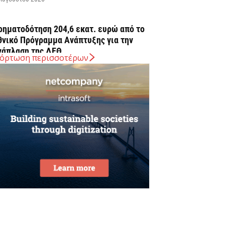
ρηματοδότηση 204,6 εκατ. ευρώ από το
θνικό Πρόγραμμα Ανάπτυξης για την
νάπλαση της ΔΕΘ
όρτωση περισσοτέρων
Αυγούστου 2026
ΠΕΚΑ: Αύριο η δεύτερη πληρωμή των
ικαιούχων του Λογαριασμού Αγροτικής
στίας
Αυγούστου 2026
rediaBank: Στα 53,6 εκατ. ευρώ τα
παναλαμβανόμενα λειτουργικά κέρδη
Αυγούστου 2026
ιομηχανία: επίθεση ουσίας από ΕΛΑΣ σε