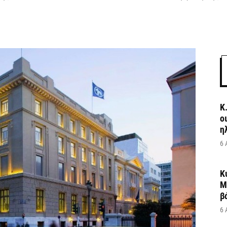
Κ
ο
η
6 
Κ
Μ
β
6 