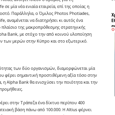
fe σε μία νέα ενιαία εταιρεία, επί της οποίας η
οστό. Παράλληλα, ο Όμιλος Photos Photiades,
Χ
fe, αναμένεται να διατηρήσει κι αυτός ένα
Ε
α
ο πλαίσιο της μακροπρόθεσμης στρατηγικής
Φ
6 
lpha Bank, με στόχο την από κοινού υλοποίηση
 των μερών στην Κύπρο και στο εξωτερικό.
Ο
δ
Ε
6 
τητας των δύο οργανισμών, διαμορφώνεται μία
ου φέρει σημαντική προστιθέμενη αξία τόσο στην
, η Alpha Bank θα ενισχύσει την ποιότητα και την
C
ε
προμήθειες.
6 
 φέρει στην Τράπεζα ένα δίκτυο περίπου 400
ειακή βάση πάνω από 100.000. Η Altius φέρνει
Β