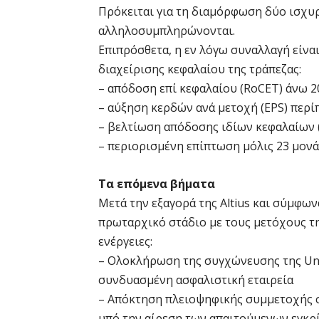
Πρόκειται για τη διαμόρφωση δύο ισχυ
αλληλοσυμπληρώνονται.
Επιπρόσθετα, η εν λόγω συναλλαγή είνα
διαχείρισης κεφαλαίου της τράπεζας:
– απόδοση επί κεφαλαίου (RoCET) άνω 2
– αύξηση κερδών ανά μετοχή (EPS) περί
– βελτίωση απόδοσης ιδίων κεφαλαίων 
– περιορισμένη επίπτωση μόλις 23 μονά
Τα επόμενα βήματα
Μετά την εξαγορά της Altius και σύμφω
πρωταρχικό στάδιο με τους μετόχους της
ενέργειες:
– Ολοκλήρωση της συγχώνευσης της Univer
συνδυασμένη ασφαλιστική εταιρεία
– Απόκτηση πλειοψηφικής συμμετοχής στ
υπό την αίρεση των απαιτούμενων εγκ