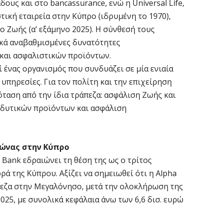
κ
ους και στο bancassurance, ενώ η Universal Life,
στική εταιρεία στην Κύπρο (ιδρυμένη το 1970),
6 
ο Ζωής (α’ εξάμηνο 2025). Η σύνθεσή τους
ικά αναβαθμισμένες δυνατότητες
Ο
σ
και ασφαλιστικών προϊόντων.
 ένας οργανισμός που συνδυάζει σε μία ενιαία
6 
υπηρεσίες. Για τον πολίτη και την επιχείρηση
όταση από την ίδια τράπεζα: ασφάλιση Ζωής και
Ν
Ι
ενδυτικών προϊόντων και ασφάλιση
6 
ώνας στην Κύπρο
Ψ
 Bank εδραιώνει τη θέση της ως ο τρίτος
κ
ά της Κύπρου. Αξίζει να σημειωθεί ότι η Alpha
6 
πεζα στην Μεγαλόνησο, μετά την ολοκλήρωση της
025, με συνολικά κεφάλαια άνω των 6,6 δισ. ευρώ
Α
χ