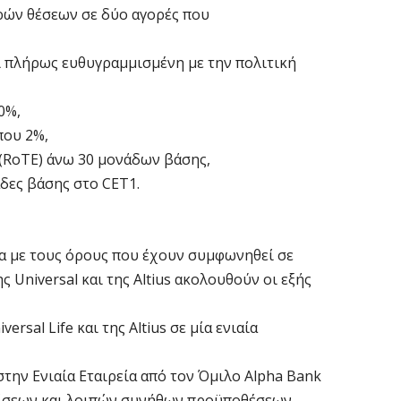
Ο
ρών θέσεων σε δύο αγορές που
6 
ι πλήρως ευθυγραμμισμένη με την πολιτική
Ό
ε
0%,
0,
που 2%,
6 
(RoTE) άνω 30 μονάδων βάσης,
δες βάσης στο CET1.
Ο
ε
6 
να με τους όρους που έχουν συμφωνηθεί σε
 Universal και της Altius ακολουθούν οι εξής
Ά
m
sal Life και της Altius σε μία ενιαία
π
6 
ην Ενιαία Εταιρεία από τον Όμιλο Alpha Bank
ρίσεων και λοιπών συνήθων προϋποθέσεων.