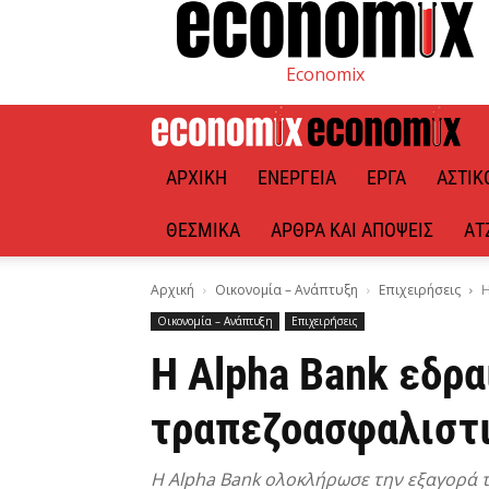
Economix
ΑΡΧΙΚΉ
ΕΝΈΡΓΕΙΑ
ΈΡΓΑ
ΑΣΤΙΚ
ΘΕΣΜΙΚΆ
ΆΡΘΡΑ ΚΑΙ ΑΠΌΨΕΙΣ
ΑΤ
Αρχική
Οικονομία – Ανάπτυξη
Επιχειρήσεις
Η
Οικονομία – Ανάπτυξη
Επιχειρήσεις
Η Alpha Bank εδρα
τραπεζοασφαλιστι
Η Alpha Bank ολοκλήρωσε την εξαγορά τη