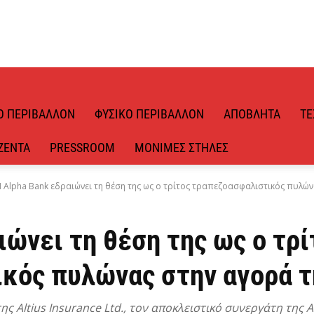
Ό ΠΕΡΙΒΆΛΛΟΝ
ΦΥΣΙΚΌ ΠΕΡΙΒΆΛΛΟΝ
ΑΠΌΒΛΗΤΑ
ΤΕ
ΖΈΝΤΑ
PRESSROOM
ΜΌΝΙΜΕΣ ΣΤΉΛΕΣ
 Alpha Bank εδραιώνει τη θέση της ως ο τρίτος τραπεζοασφαλιστικός πυλώνα
ιώνει τη θέση της ως ο τρί
κός πυλώνας στην αγορά τ
ς Altius Insurance Ltd., τον αποκλειστικό συνεργάτη της