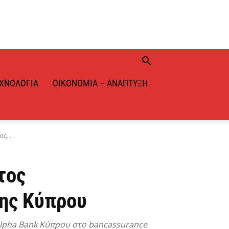
ΧΝΟΛΟΓΊΑ
ΟΙΚΟΝΟΜΊΑ – ΑΝΆΠΤΥΞΗ
ς...
τος
ης Κύπρου
 Alpha Bank Κύπρου στο bancassurance