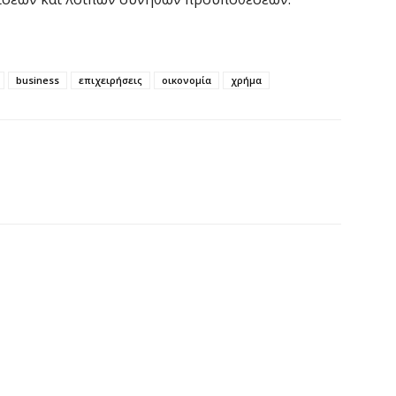
Υ
Π
H
business
επιχειρήσεις
οικονομία
χρήμα
6 
Υ
ε
ε
6 
V
ε
6 