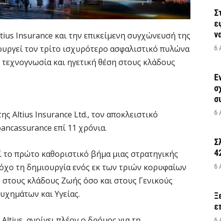
Σ
ε
να
tius Insurance και την επικείμενη συγχώνευσή της
μιουργεί τον τρίτο ισχυρότερο ασφαλιστικό πυλώνα
6 
, τεχνογνωσία και ηγετική θέση στους κλάδους
Έ
σ
σ
6 
ς Altius Insurance Ltd., τον αποκλειστικό
ancassurance επί 11 χρόνια.
Σ
4
 το πρώτο καθοριστικό βήμα μιας στρατηγικής
τόχο τη δημιουργία ενός εκ των τριών κορυφαίων
6 
 στους κλάδους Ζωής όσο και στους Γενικούς
υχημάτων και Υγείας.
Ξ
ε
Altius, ανοίγει πλέον ο δρόμος για τη
6 