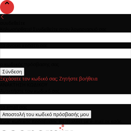
συνδεθείτε
Καλωσήρθατε! Συνδεθείτε στον λογαριασμό σας
το όνομα χρήστη σας
ο κωδικός πρόσβασης σας
Ξεχάσατε τον κωδικό σας; Ζητήστε βοήθεια
ΑΝΑΚΤΗΣΗ ΚΩΔΙΚΟΥ
Ανακτήστε τον κωδικό σας
το email σας
Ένας κωδικός πρόσβασης θα σταλθεί με e-mail σε εσάς.