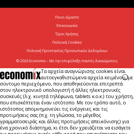
Η Deloitte Ελλάδος αποκλειστικός
χρηματοοικονομικός σύμβουλος του Ομίλου ΔΕΗ
Ποιοι είμαστε
για τη στρατηγική είσοδό του...
Επικοινωνία
7 Αυγούστου 2026
Όροι Χρήσης
Πολιτική Cookies
Πολιτική Προστασίας Προσωπικών Δεδομένων
© 2026 Economix – Με την επιφύλαξη παντός δικαιώματος.
Τα αρχεία αναγνώρισης cookies είναι
αυτοεγκαθιστώμενα αρχεία κειμένου, με
σύντομο περιεχόμενο, που αποθηκεύονται επιτρεπτά
στον ηλεκτρονικό υπολογιστή ή άλλες ηλεκτρονικές
συσκευές (λ.χ. κινητά τηλέφωνα, tablets κ.ο.κ.) του χρήστη,
που επισκέπτεται έναν ιστότοπο. Με τον τρόπο αυτό, ο
ιστότοπος απομνημονεύει τις ενέργειες και τις
προτιμήσεις σας (π.χ. τη γλώσσα, το μέγεθος
γραμματοσειράς και άλλες προτιμήσεις απεικόνισης) για
ένα χρονικό διάστημα, κι έτσι δεν χρειάζεται να εισάγετε
τις προτιμήσεις αυτές κάθε φορά που επισκέπτεστε τον