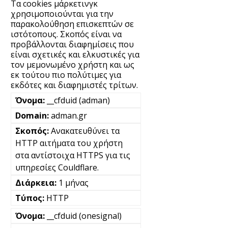
Τα cookies μάρκετινγκ
χρησιμοποιούνται για την
παρακολούθηση επισκεπτών σε
ιστότοπους. Σκοπός είναι να
προβάλλονται διαφημίσεις που
είναι σχετικές και ελκυστικές για
τον μεμονωμένο χρήστη και ως
εκ τούτου πιο πολύτιμες για
εκδότες και διαφημιστές τρίτων.
__cfduid (adman)
adman.gr
Ανακατευθύνει τα
HTTP αιτήματα του χρήστη
στα αντίστοιχα HTTPS για τις
υπηρεσίες Couldflare.
1 μήνας
HTTP
__cfduid (onesignal)